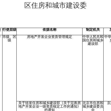
区住房和城市建设委
类
行使层级
依据名称
制定机关
许
市级、区
房地产开发企业资质管理规定
中华人民共和
中
级
国住房和城乡
建设部
关于转发住房和城乡建设部《关于完善房
北京市住房和
京
地产开发企业一级资质核定工作的通知》
城乡建设委员
的通知
会