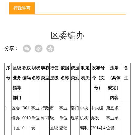
行政许可
区委编办
分享：
序
区级
职权
职权
职权
行使
依据
依据
制定
发布号
法条
备
号
业务
编码
名称
类型
层级
名称
类别
机关
令（文
（具体
注
指导
号）
规定）
部门
内容
1
区委
B61
事业
行政
市
事业
部门
中央
中央编
第五条
编办
0010
单位
许可
级、
单位
规章
机构
办发
事业单
（区
0
设
区级
登记
编制
[2014] 4
位设