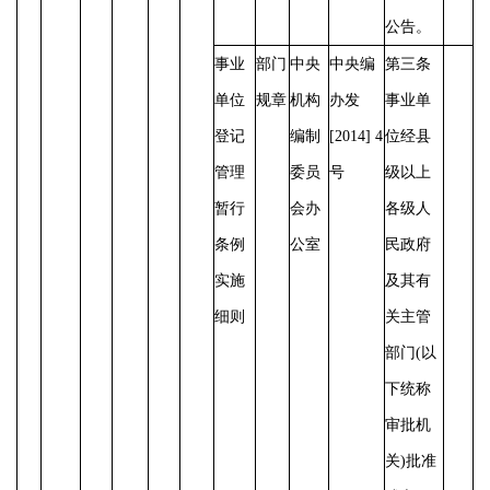
公告。
事业
部门
中央
中央编
第三条
单位
规章
机构
办发
事业单
登记
编制
[2014] 4
位经县
管理
委员
号
级以上
暂行
会办
各级人
条例
公室
民政府
实施
及其有
细则
关主管
部门
(以
下统称
审批机
关)批准