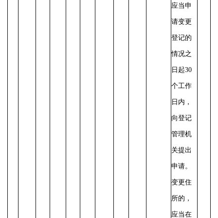
应当申
请变更
登记的
情况之
日起
30
个工作
日内，
向登记
管理机
关提出
申请。
变更住
所的，
应当在