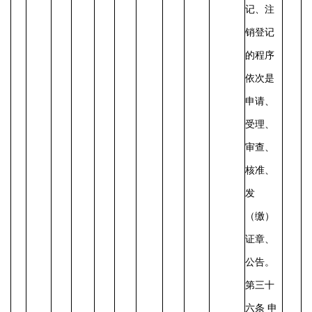
记、注
销登记
的程序
依次是
申请、
受理、
审查、
核准、
发
（缴）
证章、
公告。
第三十
六条
申