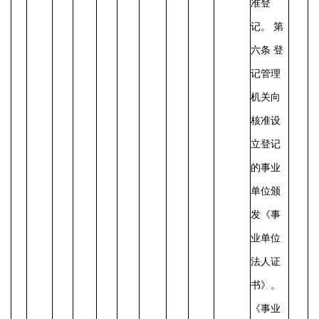
准登
记。
第
六条
登
记管理
机关向
核准设
立登记
的事业
单位颁
发《事
业单位
法人证
书》。
《事业