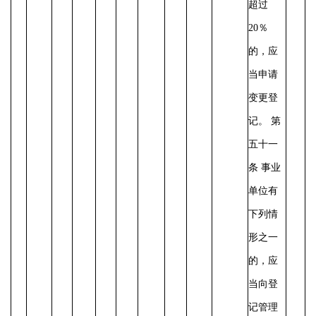
超过
20％
的，应
当申请
变更登
记。
第
五十一
条
事业
单位有
下列情
形之一
的，应
当向登
记管理