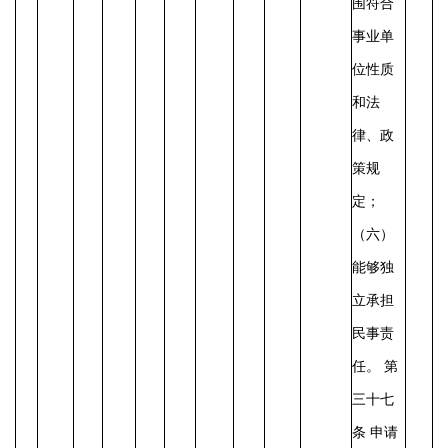
围符合
事业单
位性质
和法
律、政
策规
定；
（六）
能够独
立承担
民事责
任。
第
三十七
条
申请