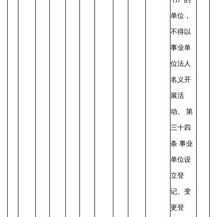
单位，
不得以
事业单
位法人
名义开
展活
动。
第
三十四
条
事业
单位设
立登
记、变
更登