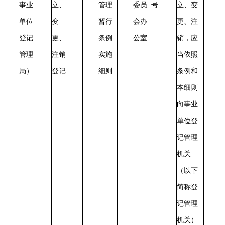
事业
立、
管理
委员
号
立、变
单位
变
暂行
会办
更、注
登记
更、
条例
公室
销，应
管理
注销
实施
当依照
局）
登记
细则
条例和
本细则
向事业
单位登
记管理
机关
（以下
简称登
记管理
机关）