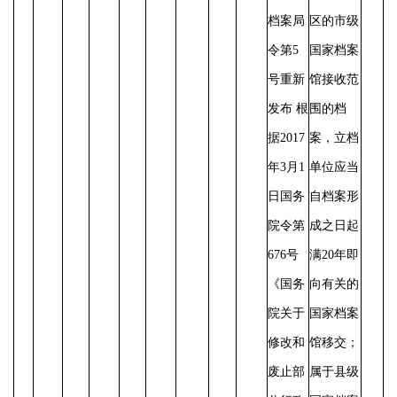
档案局
区的市级
令第5
国家档案
号重新
馆接收范
发布 根
围的档
据2017
案，立档
年3月1
单位应当
日国务
自档案形
院令第
成之日起
676号
满
20年即
《国务
向有关的
院关于
国家档案
修改和
馆移交；
废止部
属于县级