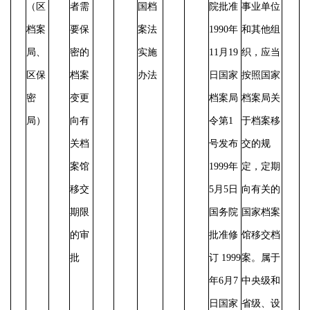
（区
者需
国档
院批准
事业单位
档案
要保
案法
1990年
和其他组
局、
密的
实施
11月19
织，应当
区保
档案
办法
日国家
按照国家
密
变更
档案局
档案局关
局）
向有
令第1
于档案移
关档
号发布
交的规
案馆
1999年
定，定期
移交
5月5日
向有关的
期限
国务院
国家档案
的审
批准修
馆移交档
批
订 1999
案。属于
年6月7
中央级和
日国家
省级、设