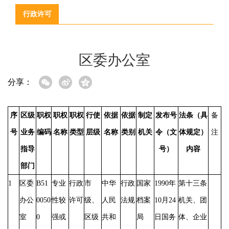
行政许可
区委办公室
分享：
序
区级
职权
职权
职权
行使
依据
依据
制定
发布号
法条（具
备
号
业务
编码
名称
类型
层级
名称
类别
机关
令（文
体规定）
注
指导
号）
内容
部门
1
区委
B51
专业
行政
市
中华
行政
国家
1990年
第十三条
办公
0050
性较
许可
级、
人民
法规
档案
10月24
机关、团
室
0
强或
区级
共和
局
日国务
体、企业