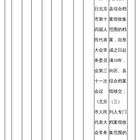
日北京
县综合档
市第十
案馆收集
四届人
范围的档
民代表
案，自形
大会常
成之日起
务委员
满
10年，
会第三
向区、县
十一次
综合档案
会议
馆移交；
《北京
（三）
市人民
列入专门
代表大
档案馆收
会常务
集范围的