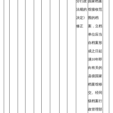
分行政
国家档案
法规的
馆接收范
决定》
围的档
修正
案，立档
单位应当
自档案形
成之日起
满10年即
向有关的
县级国家
档案馆移
交。经同
级档案行
政管理部