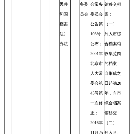
民共
务委
会常务
馆移交档
和国
员会
委员会
案：
档案
公告第
（一）
法〉
103号
列入市综
办法
公布；
合档案馆
2001年
收集范围
北京市
的档案，
人大常
自形成之
委会第
日起满
20
45号第
年，向市
一次修
综合档案
正；
馆移交；
2016年
（二）
11月25
列入区、