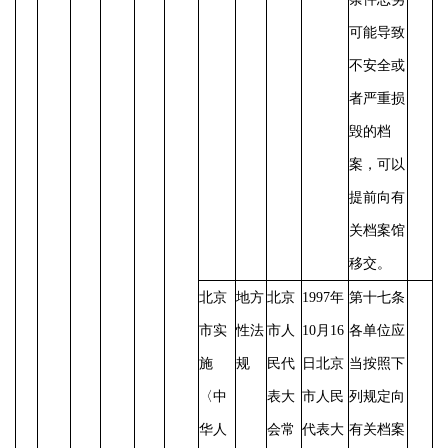
可能导致
不安全或
者严重损
毁的档
案，可以
提前向有
关档案馆
移交。
北京
地方
北京
1997年
第十七条
市实
性法
市人
10月16
各单位应
施
规
民代
日北京
当按照下
〈中
表大
市人民
列规定向
华人
会常
代表大
有关档案