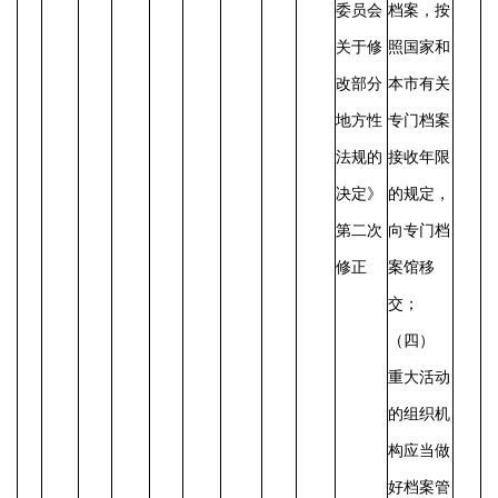
委员会
档案，按
关于修
照国家和
改部分
本市有关
地方性
专门档案
法规的
接收年限
决定》
的规定，
第二次
向专门档
修正
案馆移
交；
（四）
重大活动
的组织机
构应当做
好档案管