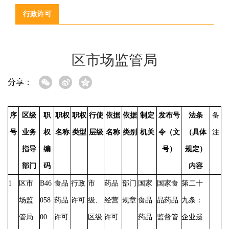
行政许可
区市场监管局
分享：
序
区级
职
职权
职权
行使
依据
依据
制定
发布号
法条
备
号
业务
权
名称
类型
层级
名称
类别
机关
令（文
（具体
注
指导
编
号）
规定）
部门
码
内容
1
区市
B46
食品
行政
市
药品
部门
国家
国家食
第二十
场监
058
药品
许可
级、
经营
规章
食品
品药品
九条：
管局
00
许可
区级
许可
药品
监督管
企业遗