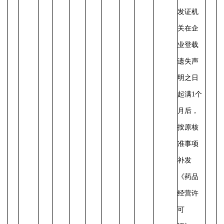
发证机
关在企
业登载
遗失声
明之日
起满
1个
月后，
按原核
准事项
补发
《药品
经营许
可