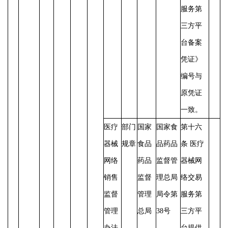
服务第
三方平
台备案
凭证》
编号与
原凭证
一致。
医疗
部门
国家
国家食
第十六
器械
规章
食品
品药品
条
医疗
网络
药品
监督管
器械网
销售
监督
理总局
络交易
监督
管理
局令第
服务第
管理
总局
38号
三方平
办法
台提供