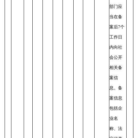
部门应
当在备
案后
7个
工作日
内向社
会公开
相关备
案信
息。备
案信息
包括企
业名
称、法