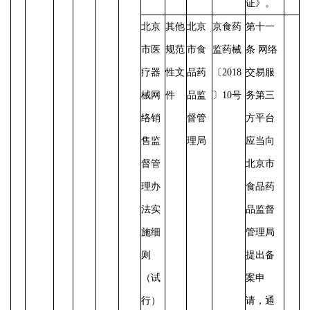
证》。
北京
其他
北京
京食药
第十一
市医
规范
市食
监药械
条
网络
疗器
性文
品药
〔
2018
交易服
械网
件
品监
〕10号
务第三
络销
督管
方平台
售监
理局
应当向
督管
北京市
理办
食品药
法实
品监督
施细
管理局
则
提出备
（试
案申
行）
请，通