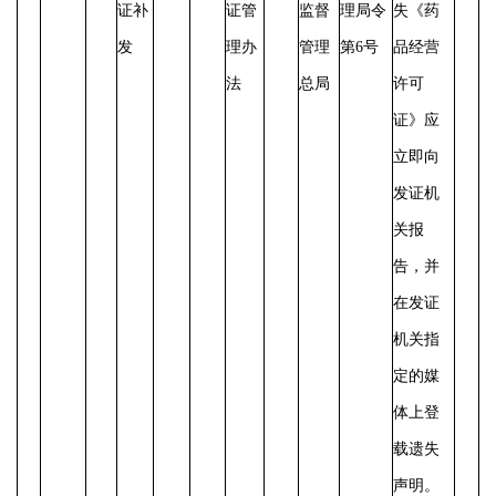
证补
证管
监督
理局令
失《药
发
理办
管理
第
6号
品经营
法
总局
许可
证》应
立即向
发证机
关报
告，并
在发证
机关指
定的媒
体上登
载遗失
声明。