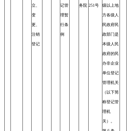
立、
记管
务院
251号
级以上地
变
理暂
方各级人
更、
行条
民政府民
注销
例
政部门是
登记
本级人民
政府的民
办非企业
单位登记
管理机关
（以下简
称登记管
理机
关）。
第八条