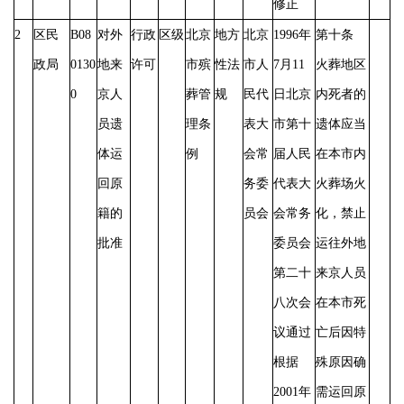
修正
2
区民
B08
对外
行政
区级
北京
地方
北京
1996年
第十条
政局
0130
地来
许可
市殡
性法
市人
7月11
火葬地区
0
京人
葬管
规
民代
日北京
内死者的
员遗
理条
表大
市第十
遗体应当
体运
例
会常
届人民
在本市内
回原
务委
代表大
火葬场火
籍的
员会
会常务
化，禁止
批准
委员会
运往外地
第二十
来京人员
八次会
在本市死
议通过
亡后因特
根据
殊原因确
2001年
需运回原