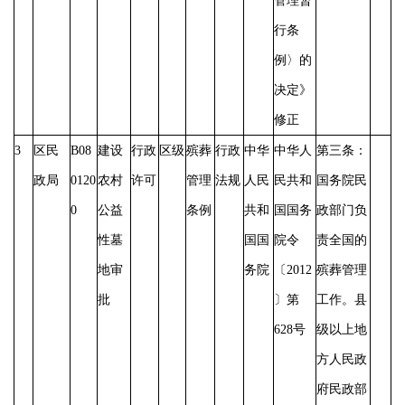
管理暂
行条
例〉的
决定》
修正
3
区民
B08
建设
行政
区级
殡葬
行政
中华
中华人
第三条：
政局
0120
农村
许可
管理
法规
人民
民共和
国务院民
0
公益
条例
共和
国国务
政部门负
性墓
国国
院令
责全国的
地审
务院
〔
2012
殡葬管理
批
〕第
工作。县
628号
级以上地
方人民政
府民政部