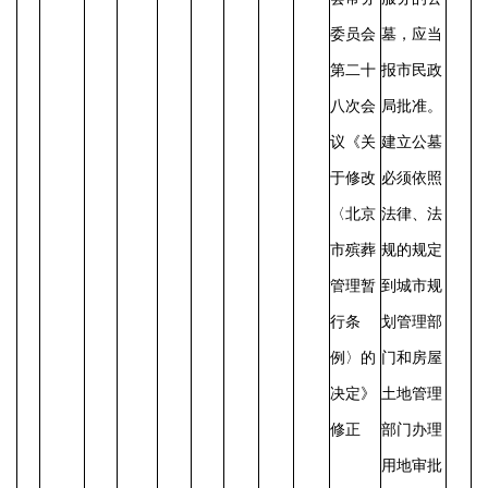
委员会
墓，应当
第二十
报市民政
八次会
局批准。
议《关
建立公墓
于修改
必须依照
〈北京
法律、法
市殡葬
规的规定
管理暂
到城市规
行条
划管理部
例〉的
门和房屋
决定》
土地管理
修正
部门办理
用地审批