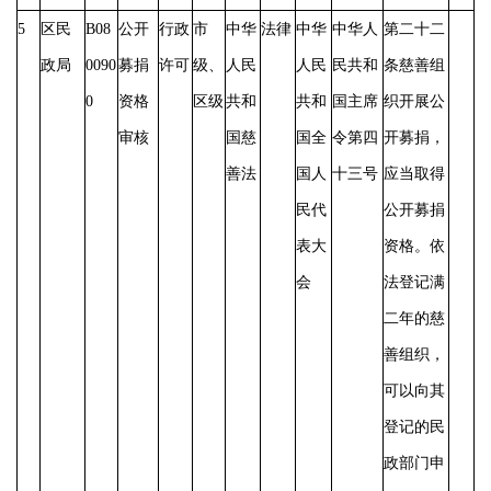
5
区民
B08
公开
行政
市
中华
法律
中华
中华人
第二十二
政局
0090
募捐
许可
级、
人民
人民
民共和
条慈善组
0
资格
区级
共和
共和
国主席
织开展公
审核
国慈
国全
令第四
开募捐，
善法
国人
十三号
应当取得
民代
公开募捐
表大
资格。依
会
法登记满
二年的慈
善组织，
可以向其
登记的民
政部门申