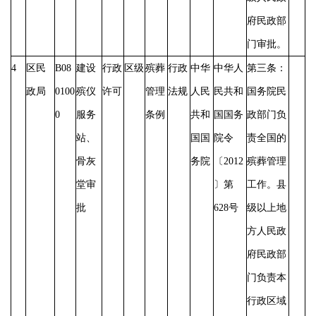
府民政部
门审批。
4
区民
B08
建设
行政
区级
殡葬
行政
中华
中华人
第三条：
政局
0100
殡仪
许可
管理
法规
人民
民共和
国务院民
0
服务
条例
共和
国国务
政部门负
站、
国国
院令
责全国的
骨灰
务院
〔
2012
殡葬管理
堂审
〕第
工作。县
批
628号
级以上地
方人民政
府民政部
门负责本
行政区域