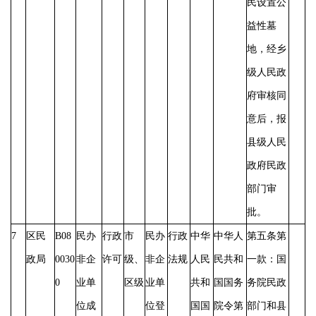
民设置公
益性墓
地，经乡
级人民政
府审核同
意后，报
县级人民
政府民政
部门审
批。
7
区民
B08
民办
行政
市
民办
行政
中华
中华人
第五条第
政局
0030
非企
许可
级、
非企
法规
人民
民共和
一款：国
0
业单
区级
业单
共和
国国务
务院民政
位成
位登
国国
院令第
部门和县