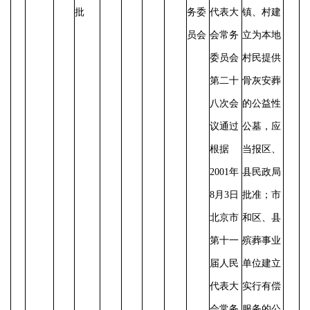
批
务委
代表大
镇、村建
员会
会常务
立为本地
委员会
村民提供
第二十
骨灰安葬
八次会
的公益性
议通过
公墓，应
根据
当报区、
2001年
县民政局
8月3日
批准；市
北京市
和区、县
第十一
殡葬事业
届人民
单位建立
代表大
实行有偿
会常务
服务的公