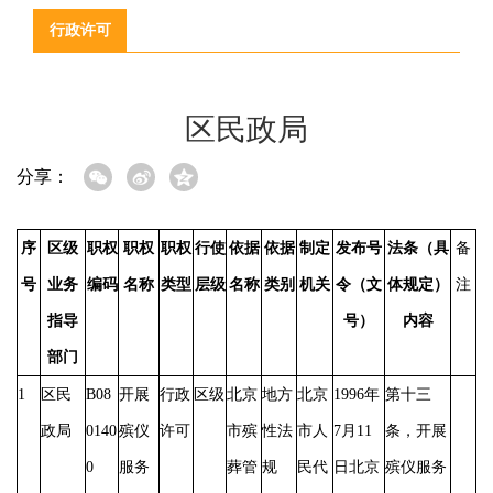
行政许可
区民政局
分享：
序
区级
职权
职权
职权
行使
依据
依据
制定
发布号
法条（具
备
号
业务
编码
名称
类型
层级
名称
类别
机关
令（文
体规定）
注
指导
号）
内容
部门
1
区民
B08
开展
行政
区级
北京
地方
北京
1996年
第十三
政局
0140
殡仪
许可
市殡
性法
市人
7月11
条，开展
0
服务
葬管
规
民代
日北京
殡仪服务