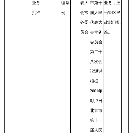
业务
理条
表大
市第十
业务，应
批准
例
会常
届人民
当经区民
务委
代表大
政部门批
员会
会常务
准。
委员会
第二十
八次会
议通过
根据
2001年
8月3日
北京市
第十一
届人民