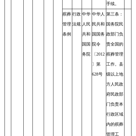
手续。
殡葬
行政
中华
中华人
第三条：
管理
法规
人民
民共和
国务院民
条例
共和
国国务
政部门负
国国
院令
责全国的
务院
〔
2012
殡葬管理
〕第
工作。县
628号
级以上地
方人民政
府民政部
门负责本
行政区域
内的殡葬
管理工