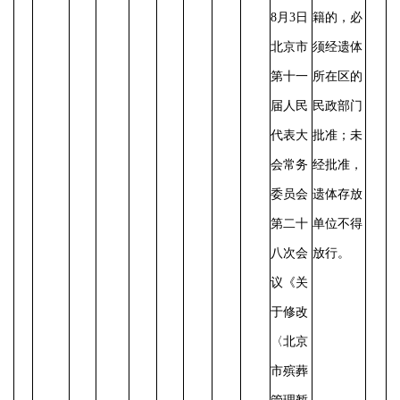
8月3日
籍的，必
北京市
须经遗体
第十一
所在区的
届人民
民政部门
代表大
批准；未
会常务
经批准，
委员会
遗体存放
第二十
单位不得
八次会
放行。
议《关
于修改
〈北京
市殡葬