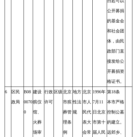
日起可以
公开募捐
的基金会
和社会团
体，由民
政部门直
接发给公
开募捐资
格证书。
6
区民
B08
建设
行政
区级
北京
地方
北京
1996年
第
18条
政局
0070
殡仪
许可
市殡
性法
市人
7月11
本市严格
0
馆、
葬管
规
民代
日北京
控制公墓
火葬
理条
表大
市第十
的建立。
场审
例
会常
届人民
远郊乡、