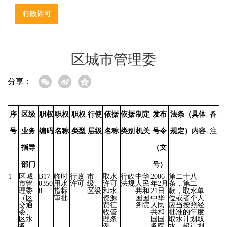
行政许可
区城市管理委
分享：
序
区级
职权
职权
职权
行使
依据
依据
制定
发布
法条（具体
备
号
业务
编码
名称
类型
层级
名称
类别
机关
号令
规定）内容
注
指导
（文
部门
号）
1
区城
B17
临时
行政
市
取水
行政
中华
2006
第二十八
市管
0350
用水
许可
级、
许可
法规
人民
年2月
条，第二
理委
0
指标
区级
和水
共和
21日
款，取水单
（区
审批
资源
国国
中华
位或者个人
交通
费征
务院
人民
应当按照经
委、
收管
共和
批准的年度
区水
理条
国国
取水计划取
务
例
务院
水。超计划