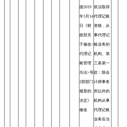
据2019
依法取得
年3月14
代理记账
日《财
资格，从
政部关
事代理记
于修改<
账业务的
代理记
机构。第
账管理
三条第一
办法>等
款：除会
2部部门
计师事务
规章的
所以外的
决定》
机构从事
修改
代理记账
业务应当