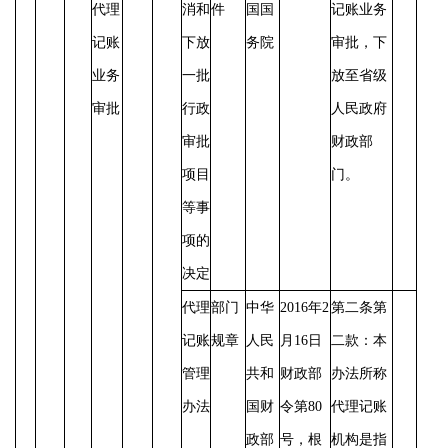
代理
消和
件
国国
记账业务
记账
下放
务院
审批，下
业务
一批
放至省级
审批
行政
人民政府
审批
财政部
项目
门。
等事
项的
决定
代理
部门
中华
2016年2
第二条第
记账
规章
人民
月16日
二款：本
管理
共和
财政部
办法所称
办法
国财
令第80
代理记账
政部
号，根
机构是指