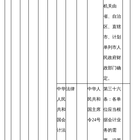
机关由
省、自治
区、直辖
市、计划
单列市人
民政府财
政部门确
定。
中华
法律
中华人
第三十六
人民
民共和
条：各单
共和
国主席
位应当根
国会
令
24号
据会计业
计法
务的需