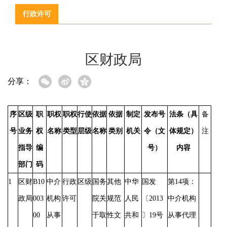
行政许可
区财政局
分享：
序
区级
职
职权
职权
行使
依据
依据
制定
发布号
法条（具
备
号
业务
权
名称
类型
层级
名称
类别
机关
令（文
体规定）
注
指导
编
号）
内容
部门
码
1
区财
B10
中介
行政
区级
国务
其他
中华
国发
第
14项：
政局
003
机构
许可
院关
规范
人民
〔
2013
中介机构
00
从事
于取
性文
共和
〕19号
从事代理