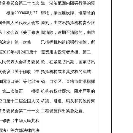
常务委员会第二十七次
道、湖泊范围内阻碍行洪的障
根据2009年8月27
碍物，按照谁设障、谁清除的
届全国人民代表大会常
原则，由防汛指挥机构责令限
第十次会议《关于修改
期清除；逾期不清除的，由防
的决定》第一次修
汛指挥机构组织强行清除，所
015年4月24日第十
需费用由设障者承担。第二
人民代表大会常务委员
款，在紧急防汛期，国家防汛
次会议《关于修改〈中
指挥机构或者其授权的流域、
和国港口法〉等七部法
省、自治区、直辖市防汛指挥
》第二次修正 根据
机构有权对壅水、阻水严重的
7月2日第十二届全国人民
桥梁、引道、码头和其他跨河
常务委员会第二十一次
工程设施作出紧急处置。
于修改〈中华人民共和
源法〉等六部法律的决