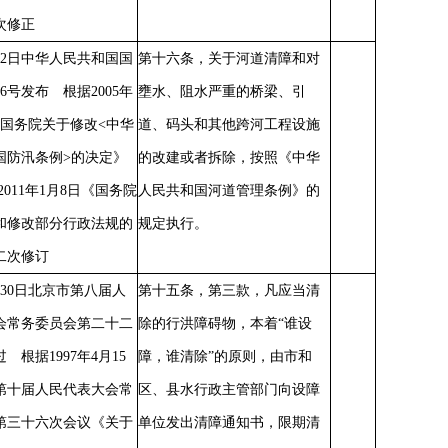
次修正
7月2日中华人民共和国国
第十六条，关于河道清障和对
6号发布 根据2005年
壅水、阻水严重的桥梁、引
《国务院关于修改<中华
道、码头和其他跨河工程设施
国防汛条例>的决定》
的改建或者拆除，按照《中华
2011年1月8日《国务院
人民共和国河道管理条例》的
和修改部分行政法规的
规定执行。
二次修订
4月30日北京市第八届人
第十五条，第三款，凡应当清
会常务委员会第二十二
除的行洪障碍物，本着
“谁设
 根据1997年4月15
障，谁清除”的原则，由市和
第十届人民代表大会常
区、县水行政主管部门向设障
第三十六次会议《关于
单位发出清障通知书，限期清