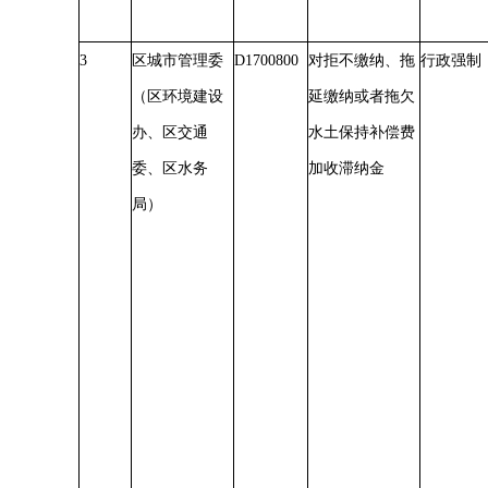
3
区城市管理委
D1700800
对拒不缴纳、拖
行政强制
（区环境建设
延缴纳或者拖欠
办、区交通
水土保持补偿费
委、区水务
加收滞纳金
局）