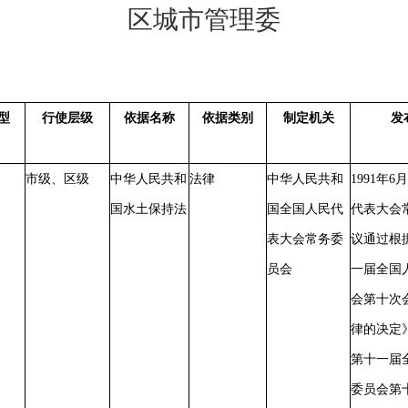
区城市管理委
型
行使层级
依据名称
依据类别
制定机关
发
市级、区级
中华人民共和
法律
中华人民共和
1991年
国水土保持法
国全国人民代
代表大会
表大会常务委
议通过根据
员会
一届全国
会第十次
律的决定》
第十一届
委员会第十