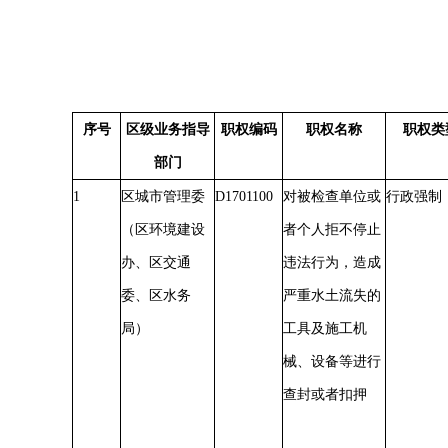
序号
区级业务指导
职权编码
职权名称
职权类
部门
1
区城市管理委
D1701100
对被检查单位或
行政强制
（区环境建设
者个人拒不停止
办、区交通
违法行为，造成
委、区水务
严重水土流失的
局）
工具及施工机
械、设备等进行
查封或者扣押