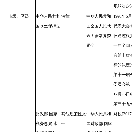
规的决定
市级、区级
中华人民共和
法律
中华人民共和
1991年
国水土保持法
国全国人民代
代表大会
表大会常务委
议通过根据
员会
一届全国
会第十次
律的决定》
第十一届
委员会第十
12月25
第三十九
财政部
国家
其他规范性文
中华人民共和
财税
[201
税务总局
水
件
国财政部
国家