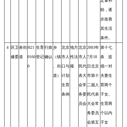
定量补
助，逐
步改善
其生活
条件。
4
区卫
各街
H21
生育
行政
乡
北京
地方
北京
2003年
第十七
健委
道
0160
登记
确认
（镇
市人
性法
市人
7月18
条 提
0
、街
口与
规
民代
日北京
倡一对
道）
计划
表大
市第十
夫妻生
生育
会常
二届人
育两个
条例
务委
民代表
子女。
员会
大会常
生育两
务委员
个以内
会第五
子女