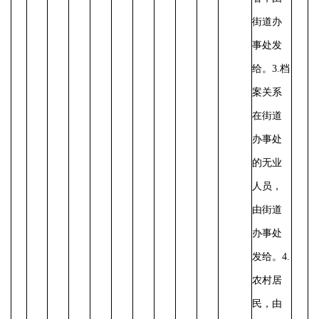
街道办
事处发
给。
3.档
案关系
在街道
办事处
的无业
人员，
由街道
办事处
发给。
4.
农村居
民，由