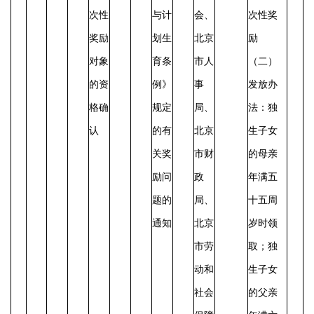
次性
与计
会、
次性奖
奖励
划生
北京
励
对象
育条
市人
（二）
的资
例》
事
发放办
格确
规定
局、
法：
独
认
的有
北京
生子女
关奖
市财
的母亲
励问
政
年满五
题的
局、
十五周
通知
北京
岁时领
市劳
取；独
动和
生子女
社会
的父亲