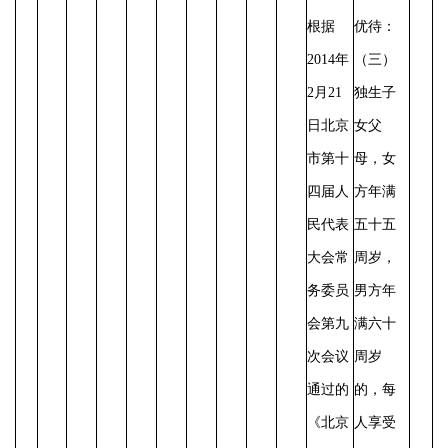
根据
优待：
2014年
（三）
2月21
独生子
日北京
女父
市第十
母，女
四届人
方年满
民代表
五十五
大会常
周岁，
务委员
男方年
会第九
满六十
次会议
周岁
通过的
的，每
《北京
人享受