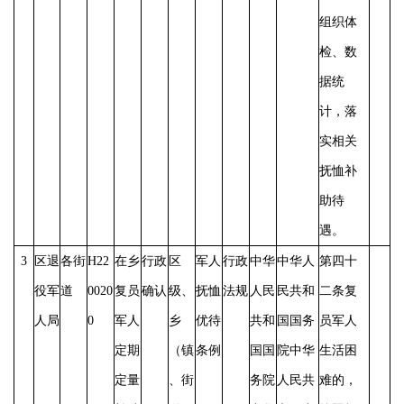
组织体
检、数
据统
计，落
实相关
抚恤补
助待
遇。
3
区退
各街
H22
在乡
行政
区
军人
行政
中华
中华人
第四十
役军
道
0020
复员
确认
级、
抚恤
法规
人民
民共和
二条复
人局
0
军人
乡
优待
共和
国国务
员军人
定期
（镇
条例
国国
院中华
生活困
定量
、街
务院
人民共
难的，