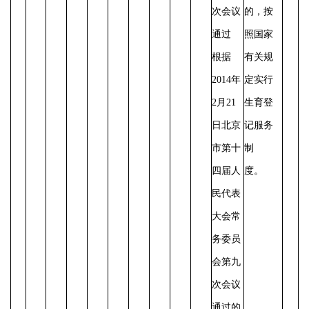
次会议
的，按
通过
照国家
根据
有关规
2014年
定实行
2月21
生育登
日北京
记服务
市第十
制
四届人
度。
民代表
大会常
务委员
会第九
次会议
通过的