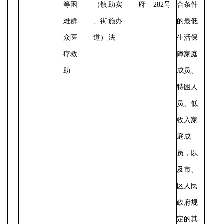
等困
（镇
助实
府
282号
合条件
难群
、街
施办
的最低
众医
道）
法
生活保
疗救
障家庭
助
成员、
特困人
员、低
收入家
庭成
员，以
及市、
区人民
政府规
定的其