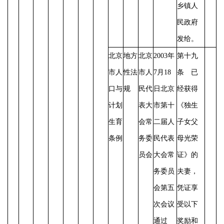
乡镇人
民政府
发给。
北京
地方
北京
2003年
第十九
市人
性法
市人
7月18
条 已
口与
规
民代
日北京
经获得
计划
表大
市第十
《独生
生育
会常
二届人
子女父
条例
务委
民代表
母光荣
员会
大会常
证》的
务委员
夫妻，
会第五
凭证享
次会议
受以下
通过
奖励和