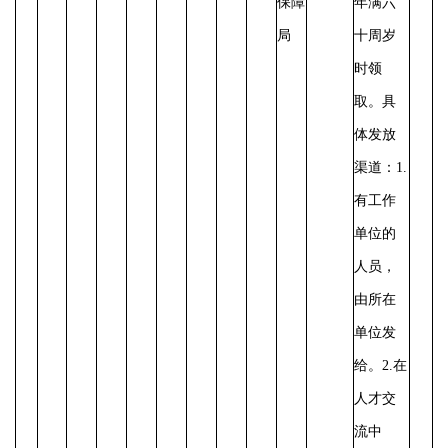
保障
年满六
局
十周岁
时领
取。具
体发放
渠道：
1.
有工作
单位的
人员，
由所在
单位发
给。
2.在
人才交
流中