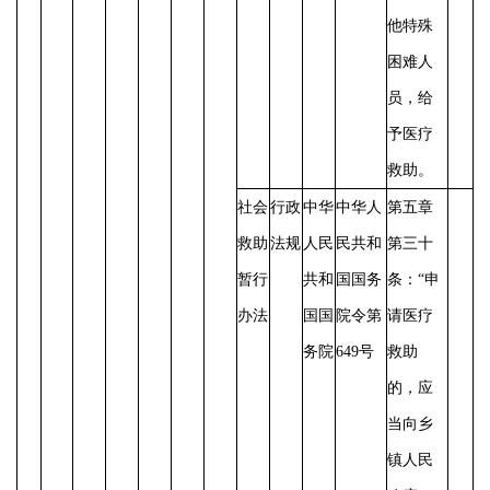
他特殊
困难人
员，给
予医疗
救助。
社会
行政
中华
中华人
第五章
救助
法规
人民
民共和
第三十
暂行
共和
国国务
条：
“申
办法
国国
院令第
请医疗
务院
649号
救助
的，应
当向乡
镇人民