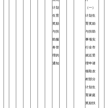
计划
（一）
生育
计划生
奖励
育奖励
与扶
与扶助
助服
事项实
务管
行全市
理的
就近受
通知
理
申请
领取农
村部分
计划生
育家庭
奖励扶