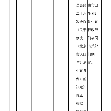
员会第
由市卫
二十六
生和计
次会议
划生育
《关于
行政部
修改
门会同
〈北京
有关部
市人口
门制
与计划
定。
生育条
例〉的
决定》
修正
根据