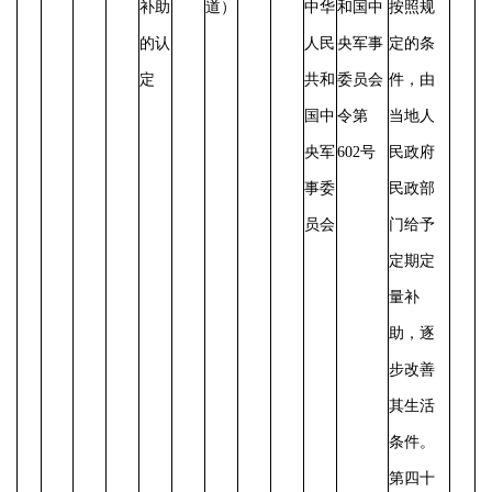
补助
道）
中华
和国中
按照规
的认
人民
央军事
定的条
定
共和
委员会
件，由
国中
令第
当地人
央军
602号
民政府
事委
民政部
员会
门给予
定期定
量补
助，逐
步改善
其生活
条件。
第四十