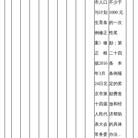
市人口
不少于
与计划
1000 元
生育条
的一次
例修正
性奖
案》修
励；
第
正 根
二十四
据2016
条 本
年3月
条例规
24日北
定的奖
京市第
励费发
十四届
放和经
人民代
济帮助
表大会
的具体
常务委
办法，