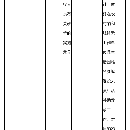
役人
计，做
员有
好在农
关政
村的和
策的
城镇无
实施
工作单
意见
位且生
活困难
的参战
退役人
员生活
补助发
放工
作。对
原
8023