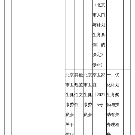
〈北京
市人口
与计划
生育条
例〉的
决定》
修正)
北京
其他
北京
京卫家
一、优
市卫
规范
市卫
庭
化计划
生健
性文
生健
〔
2021
生育奖
康委
件
康委
〕5号
励与扶
员会
员会
助有关
关于
办理程
优化
序