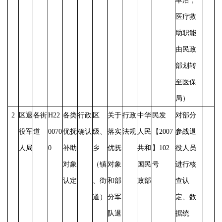
革后，
医疗救
助职能
由民政
部划转
至医保
局）
2
区退
各街
H22
各类
行政
区
关于
行政
中华
民发
对部分
役军
道
0070
优抚
确认
级、
落实
法规
人民
【
2007
参战退
人局
0
补助
乡
优抚
共和
】102
役人员
对象
（镇
对象
国民
号
进行核
认定
、街
和部
政部
查认
道）
分军
定、数
队退
据统