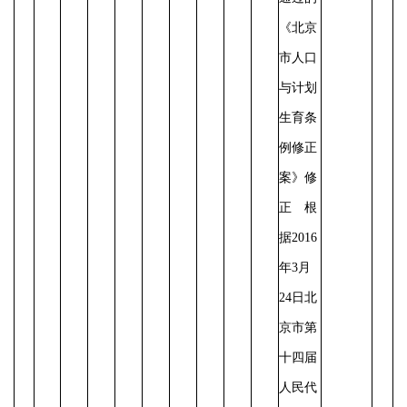
《北京
市人口
与计划
生育条
例修正
案》修
正 根
据2016
年3月
24日北
京市第
十四届
人民代