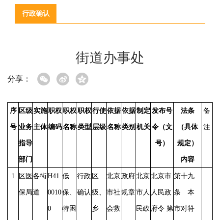
行政确认
街道办事处
分享：
序
区级
实施
职权
职权
职权
行使
依据
依据
制定
发布号
法条
备
号
业务
主体
编码
名称
类型
层级
名称
类别
机关
令（文
（具体
注
指导
号）
规定）
部门
内容
1
区医
各街
H41
低
行政
区
北京
政府
北京
北京市
第十九
保局
道
0010
保、
确认
级、
市社
规章
市人
人民政
条 本
0
特困
乡
会救
民政
府令
第
市对符