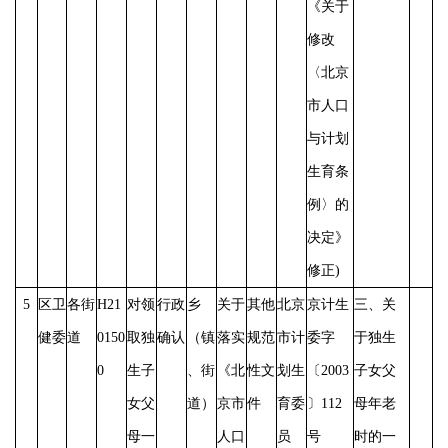
《关于
修改
〈北京
市人口
与计划
生育条
例〉的
决定》
修正)
5
区卫
各街
H21
对领
行政
乡
关于
其他
北京
京计生
三、关
健委
道
0150
取独
确认
（镇
落实
规范
市计
委字
于独生
0
生子
、街
《北
性文
划生
〔
2003
子女父
女父
道）
京市
件
育委
〕112
母年老
母一
人口
员
号
时的一