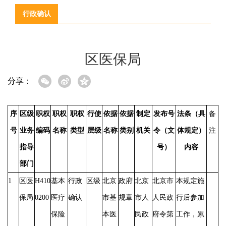
行政确认
区医保局
分享：
序
区级
职权
职权
职权
行使
依据
依据
制定
发布号
法条（具
备
号
业务
编码
名称
类型
层级
名称
类别
机关
令（文
体规定）
注
指导
号）
内容
部门
1
区医
H410
基本
行政
区级
北京
政府
北京
北京市
本规定施
保局
0200
医疗
确认
市基
规章
市人
人民政
行后参加
保险
本医
民政
府令第
工作，累