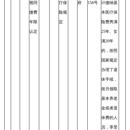
视同
疗保
府
158号
计缴纳基
缴费
险规
本医疗保
年限
定
险费男满
认定
25年、女
满20年
的，按照
国家规定
办理了退
休手续，
按月领取
基本养老
金或者退
休费的人
员，享受