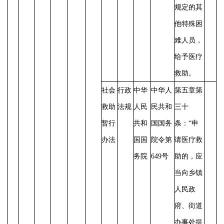
规定的其
他特殊困
难人员，
给予医疗
救助。
社会
行政
中华
中华人
第五章第
救助
法规
人民
民共和
三十
暂行
共和
国国务
条：
“申
办法
国国
院令第
请医疗救
务院
649号
助的，应
当向乡镇
人民政
府、街道
办事处提