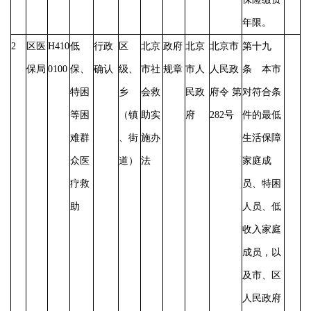
年限。
2
区医
H410
低
行政
区
北京
政府
北京
北京市
第十九
保局
0100
保、
确认
级、
市社
规章
市人
人民政
条 本市
特困
乡
会救
民政
府令
第
对符合条
等困
（镇
助实
府
282号
件的最低
难群
、街
施办
生活保障
众医
道）
法
家庭成
疗救
员、特困
助
人员、低
收入家庭
成员，以
及市、区
人民政府