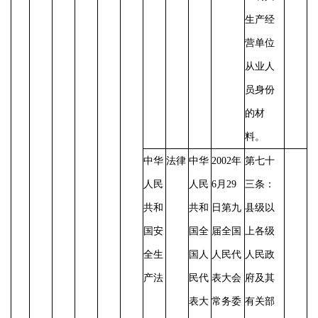
生产经
营单位
从业人
员身份
的材
料。
中华
法律
中华
2002年
第七十
人民
人民
6月29
三条：
共和
共和
日第九
县级以
国安
国全
届全国
上各级
全生
国人
人民代
人民政
产法
民代
表大会
府及其
表大
常务委
有关部