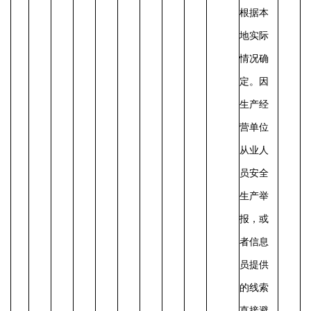
根据本
地实际
情况确
定。
因
生产经
营单位
从业人
员安全
生产举
报，或
者信息
员提供
的线索
直接避