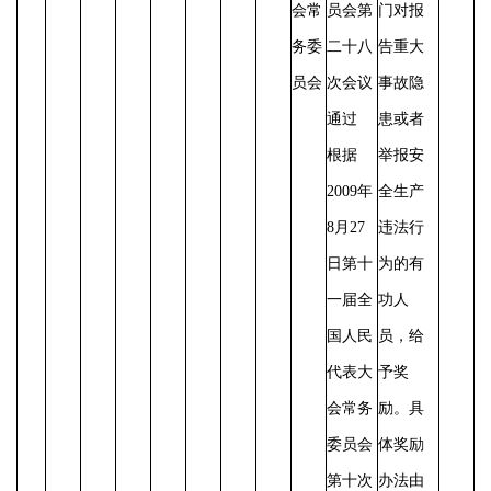
会常
员会第
门对报
务委
二十八
告重大
员会
次会议
事故隐
通过
患或者
根据
举报安
2009年
全生产
8月27
违法行
日第十
为的有
一届全
功人
国人民
员，给
代表大
予奖
会常务
励。具
委员会
体奖励
第十次
办法由