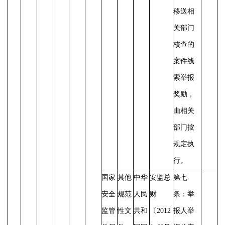
移送相
关部门
核查的
案件线
索举报
奖励，
由相关
部门按
规定执
行。
国家
其他
中华
安监总
第七
安全
规范
人民
财
条：举
监管
性文
共和
〔
2012
报人举