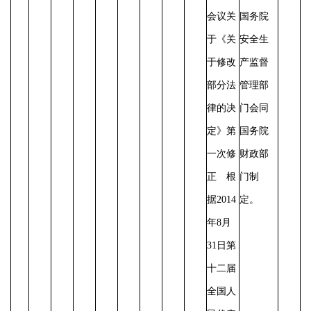
会议关
国务院
于《关
安全生
于修改
产监督
部分法
管理部
律的决
门会同
定》第
国务院
一次修
财政部
正 根
门制
据2014
定。
年8月
31日第
十二届
全国人