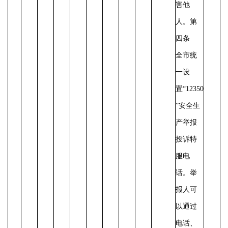
害他
人。
第
四条
全市统
一设
置
“12350
”安全生
产举报
投诉特
服电
话。举
报人可
以通过
电话、