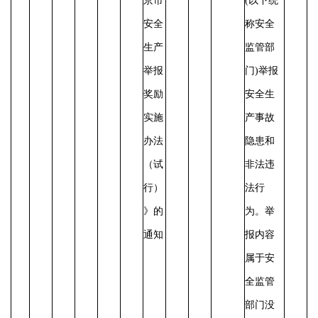
京市
(以下统
安全
称安全
生产
监管部
举报
门)举报
奖励
安全生
实施
产事故
办法
隐患和
（试
非法违
行）
法行
》的
为。
举
通知
报内容
属于安
全监管
部门没