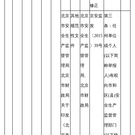
修正
北京
其他
北京
京安监
第三
市安
规范
市安
发
条：任
全生
性文
全生
〔
2015
何单位
产监
件
产监
〕39号
或个人
督管
督管
(以下简
理局
理
称举报
北京
局、
人)有权
市财
北京
向市和
政局
市财
区(县)安
关于
政局
全生产
印发
监督管
《北
理部门