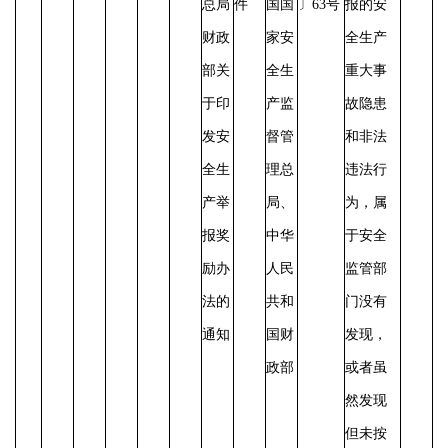
总局
件
国国
〕63号
报的安
财政
家安
全生产
部关
全生
重大事
于印
产监
故隐患
发安
督管
和非法
全生
理总
违法行
产举
局、
为，属
报奖
中华
于安全
励办
人民
监管部
法的
共和
门没有
通知
国财
发现，
政部
或者虽
然发现
但未按