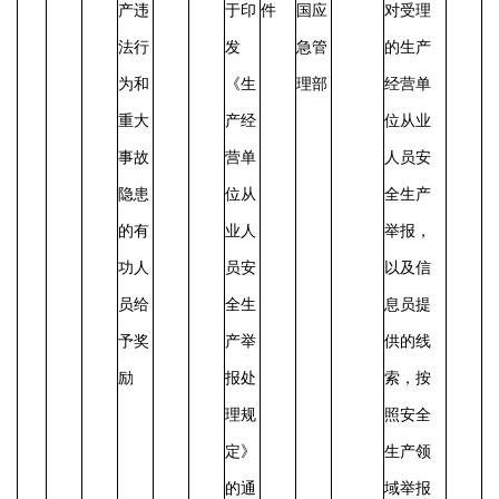
产违
于印
件
国应
对受理
法行
发
急管
的生产
为和
《生
理部
经营单
重大
产经
位从业
事故
营单
人员安
隐患
位从
全生产
的有
业人
举报，
功人
员安
以及信
员给
全生
息员提
予奖
产举
供的线
励
报处
索，按
理规
照安全
定》
生产领
的通
域举报