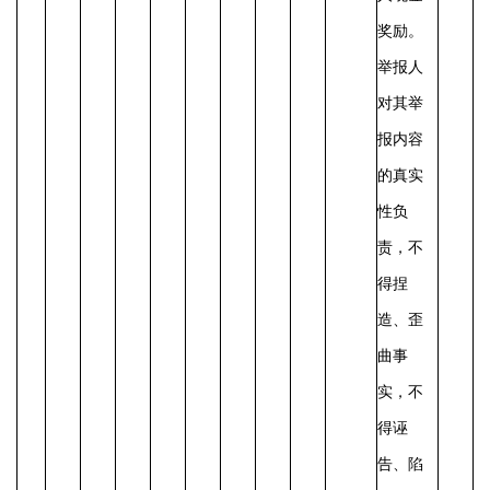
奖励。
举报人
对其举
报内容
的真实
性负
责，不
得捏
造、歪
曲事
实，不
得诬
告、陷