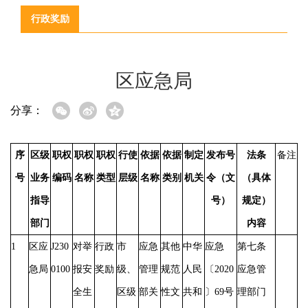
行政奖励
区应急局
分享：
序
区级
职权
职权
职权
行使
依据
依据
制定
发布号
法条
备注
号
业务
编码
名称
类型
层级
名称
类别
机关
令（文
（具体
指导
号）
规定）
部门
内容
1
区应
J230
对举
行政
市
应急
其他
中华
应急
第七条
急局
0100
报安
奖励
级、
管理
规范
人民
〔
2020
应急管
全生
区级
部关
性文
共和
〕69号
理部门