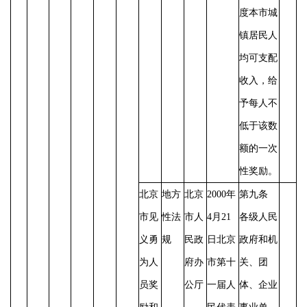
度本市城
镇居民人
均可支配
收入，给
予每人不
低于该数
额的一次
性奖励。
北京
地方
北京
2000年
第九条
市见
性法
市人
4月21
各级人民
义勇
规
民政
日北京
政府和机
为人
府办
市第十
关、团
员奖
公厅
一届人
体、企业