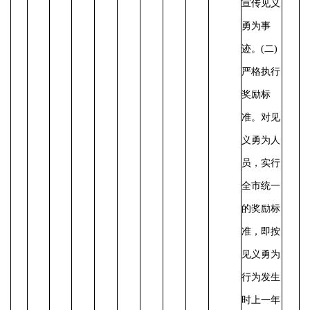
宣传见义
勇为事
迹。
(二)
严格执行
奖励标
准。对见
义勇为人
员，实行
全市统一
的奖励标
准，即按
见义勇为
行为发生
时上一年