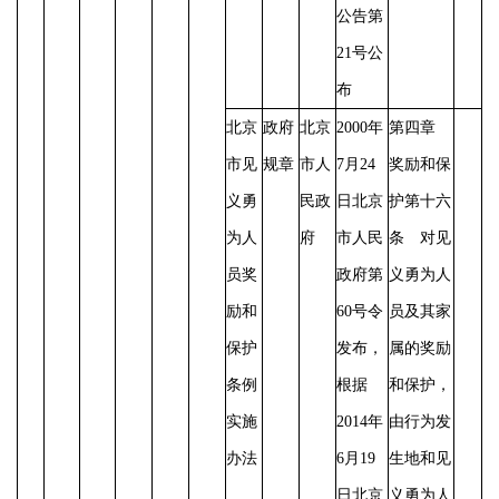
公告第
21号公
布
北京
政府
北京
2000年
第四章
市见
规章
市人
7月24
奖励和保
义勇
民政
日北京
护
第十六
为人
府
市人民
条 对见
员奖
政府第
义勇为人
励和
60号令
员及其家
保护
发布，
属的奖励
条例
根据
和保护，
实施
2014年
由行为发
办法
6月19
生地和见
日北京
义勇为人