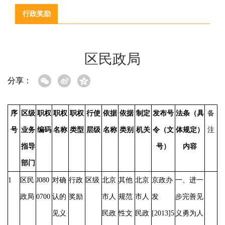
行政奖励
区民政局
分享：
序
区级
职权
职权
职权
行使
依据
依据
制定
发布号
法条（具
备
号
业务
编码
名称
类型
层级
名称
类别
机关
令（文
体规定）
注
指导
号）
内容
部门
1
区民
J080
对确
行政
区级
北京
其他
北京
京政办
一、进一
政局
0700
认的
奖励
市人
规范
市人
发
步完善见
见义
民政
性文
民政
[2013]5
义勇为人