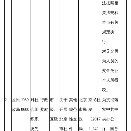
法按照相
关法规和
本市有关
规定执
行。
对见义勇
为人员的
奖金免征
个人所得
税。
2
区民
J080
对社
行政
市
关于
其他
北京
京民社
为贯彻落
政局
0600
会组
奖励
级、
开展
规范
市民
发
实中共中
织系
区级
北京
性文
政
〔
2017
央办公
统先
市社
件
局、
〕242
厅、国务