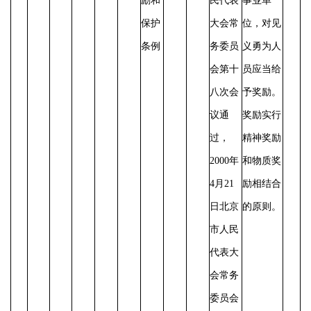
励和
民代表
事业单
保护
大会常
位，对见
条例
务委员
义勇为人
会第十
员应当给
八次会
予奖励。
议通
奖励实行
过，
精神奖励
2000年
和物质奖
4月21
励相结合
日北京
的原则。
市人民
代表大
会常务
委员会