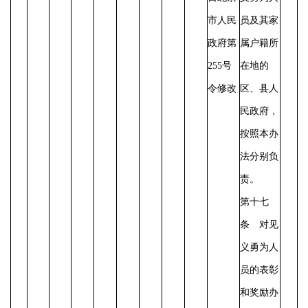
市人民
员及其家
政府第
属户籍所
255号
在地的
令修改
区、县人
民政府，
按照本办
法分别负
责。
第十七
条 对见
义勇为人
员的表彰
和奖励办