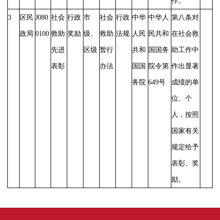
作。
3
区民
J080
社会
行政
市
社会
行政
中华
中华人
第八条对
政局
0100
救助
奖励
级、
救助
法规
人民
民共和
在社会救
先进
区级
暂行
共和
国国务
助工作中
表彰
办法
国国
院令第
作出显著
务院
649号
成绩的单
位、个
人，按照
国家有关
规定给予
表彰、奖
励。