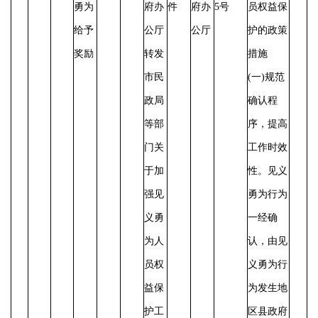
勇为
府办
件
府办
5号
员权益保
给予
公厅
公厅
护的政策
奖励
转发
措施
市民
(一)规范
政局
确认程
等部
序，提高
门关
工作时效
于加
性。
见义
强见
勇为行为
义勇
一经确
为人
认，由见
员权
义勇为行
益保
为发生地
护工
区县政府