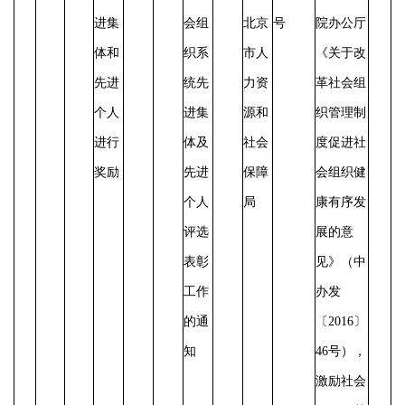
进集
会组
北京
号
院办公厅
体和
织系
市人
《关于改
先进
统先
力资
革社会组
个人
进集
源和
织管理制
进行
体及
社会
度促进社
奖励
先进
保障
会组织健
个人
局
康有序发
评选
展的意
表彰
见》（中
工作
办发
的通
〔
2016〕
知
46号），
激励社会