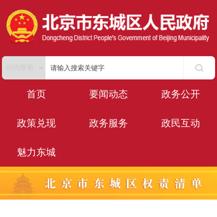
首页
要闻动态
政务公开
政策兑现
政务服务
政民互动
魅力东城