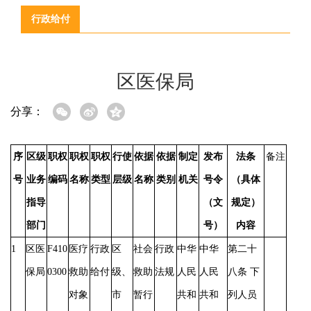
行政给付
区医保局
分享：
序
区级
职权
职权
职权
行使
依据
依据
制定
发布
法条
备注
号
业务
编码
名称
类型
层级
名称
类别
机关
号令
（具体
指导
（文
规定）
部门
号）
内容
1
区医
F410
医疗
行政
区
社会
行政
中华
中华
第二十
保局
0300
救助
给付
级、
救助
法规
人民
人民
八条
下
对象
市
暂行
共和
共和
列人员