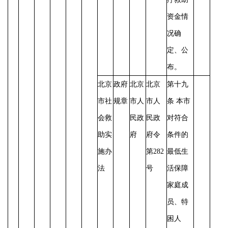
资金情
况确
定、公
布。
北京
政府
北京
北京
第十九
市社
规章
市人
市人
条
本市
会救
民政
民政
对符合
助实
府
府令
条件的
施办
第
282
最低生
法
号
活保障
家庭成
员、特
困人