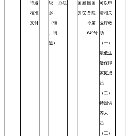
待遇
级、
办法
国国
国国
可以申
核准
乡
务院
务院
请相关
支付
（镇
令第
医疗救
、街
649号
助：
道）
（一）
最低生
活保障
家庭成
员；
（二）
特困供
养人
员；
（三）