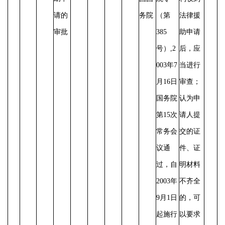
请的
务院
（第
法律援
审批
385
助申请
号）,2
后，应
003年7
当进行
月16日
审查；
国务院
认为申
第15次
请人提
常务会
交的证
议通
件、证
过，自
明材料
2003年
不齐全
9月1日
的，可
起施行
以要求