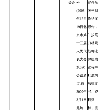
员会
号
案件后
(2008
应当制
年12月
作结案
19日北
报告，
京市第
并按照
十三届
归档规
人民代
范将法
表大会
律援助
第8次
过程中
会议通
形成的
过,自
法律文
2009年
书、资
3月1日
料归
起施
档，提