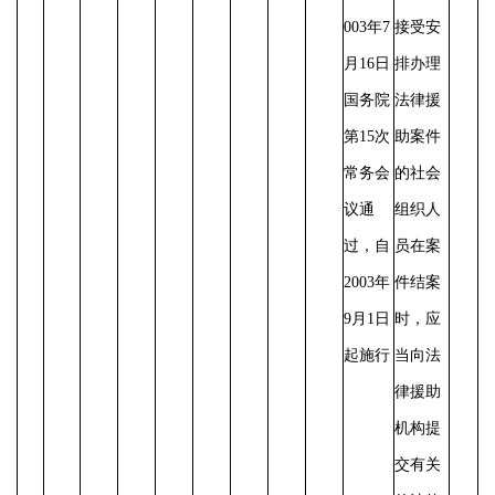
003年7
接受安
月16日
排办理
国务院
法律援
第15次
助案件
常务会
的社会
议通
组织人
过，自
员在案
2003年
件结案
9月1日
时，应
起施行
当向法
律援助
机构提
交有关