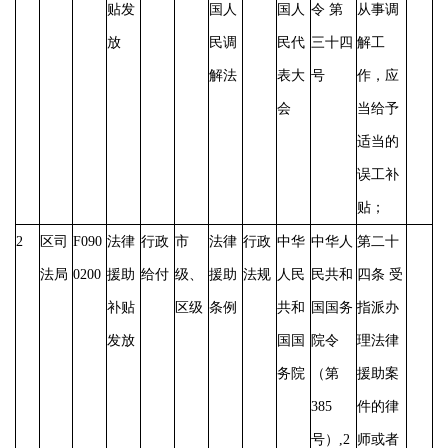
贴发
国人
国人
令 第
从事调
放
民调
民代
三十四
解工
解法
表大
号
作，应
会
当给予
适当的
误工补
贴；
2
区司
F090
法律
行政
市
法律
行政
中华
中华人
第二十
法局
0200
援助
给付
级、
援助
法规
人民
民共和
四条
受
补贴
区级
条例
共和
国国务
指派办
发放
国国
院令
理法律
务院
（第
援助案
385
件的律
号）,2
师或者