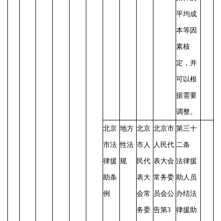
平均成
本等因
素核
定，并
可以根
据需要
调整。
北京
地方
北京
北京市
第三十
市法
性法
市人
人民代
二条
律援
规
民代
表大会
法律援
助条
表大
常务委
助人员
例
会常
员会公
办结法
务委
告第
3
律援助