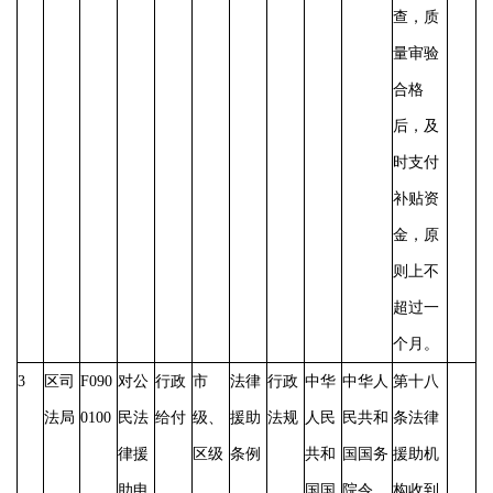
查，质
量审验
合格
后，及
时支付
补贴资
金，原
则上不
超过一
个月。
3
区司
F090
对公
行政
市
法律
行政
中华
中华人
第十八
法局
0100
民法
给付
级、
援助
法规
人民
民共和
条法律
律援
区级
条例
共和
国国务
援助机
助申
国国
院令
构收到