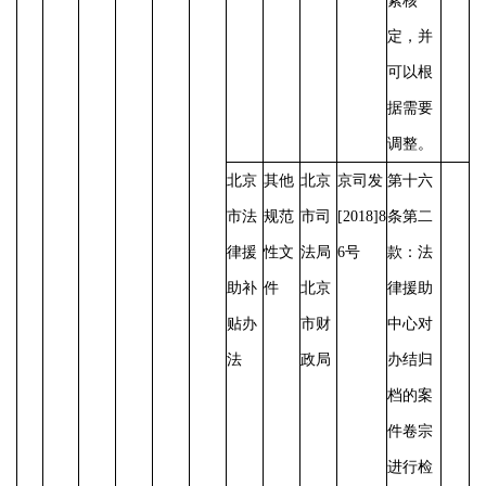
素核
定，并
可以根
据需要
调整。
北京
其他
北京
京司发
第十六
市法
规范
市司
[2018]8
条第二
律援
性文
法局
6号
款：法
助补
件
北京
律援助
贴办
市财
中心对
法
政局
办结归
档的案
件卷宗
进行检