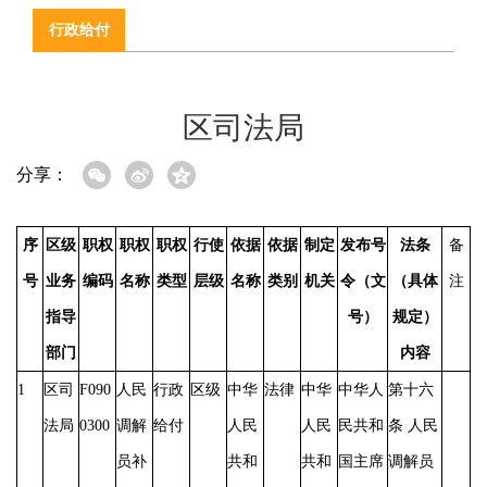
行政给付
区司法局
分享：
序
区级
职权
职权
职权
行使
依据
依据
制定
发布号
法条
备
号
业务
编码
名称
类型
层级
名称
类别
机关
令（文
（具体
注
指导
号）
规定）
部门
内容
1
区司
F090
人民
行政
区级
中华
法律
中华
​中华人
第十六
法局
0300
调解
给付
人民
人民
民共和
条
人民
员补
共和
共和
国主席
调解员