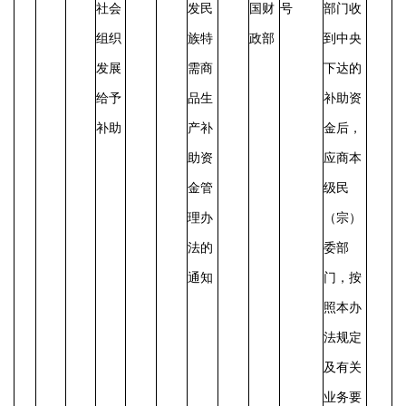
社会
发民
国财
号
部门收
组织
族特
政部
到中央
发展
需商
下达的
给予
品生
补助资
补助
产补
金后，
助资
应商本
金管
级民
理办
（宗）
法的
委部
通知
门，按
照本办
法规定
及有关
业务要