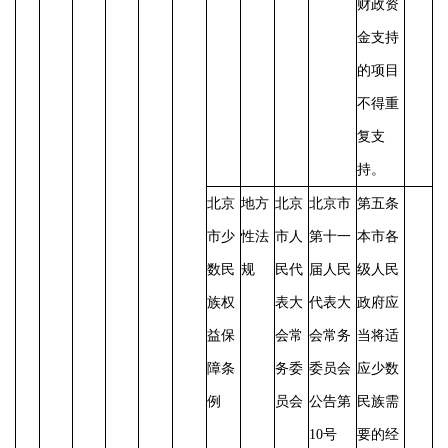
财政资
金支持
的项目
不得重
复支
持。
北京
地方
北京
北京市
第五条
市少
性法
市人
第十一
本市各
数民
规
民代
届人民
级人民
族权
表大
代表大
政府应
益保
会常
会常务
当将适
障条
务委
委员会
应少数
例
员会
公告第
民族需
10号
要的经