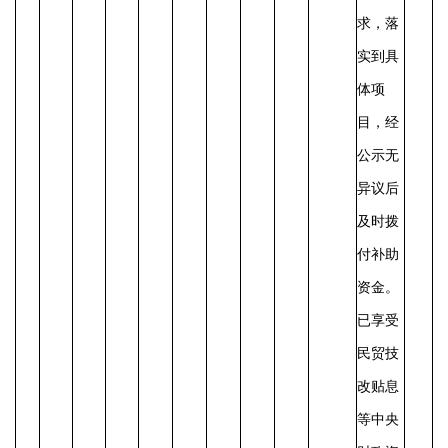
求，落
实到具
体项
目，经
公示无
异议后
及时拨
付补助
资金。
已享受
民贸技
改贴息
等中央