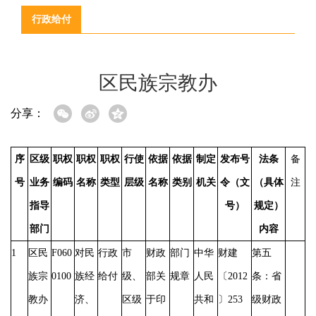
行政给付
区民族宗教办
分享：
序
区级
职权
职权
职权
行使
依据
依据
制定
发布号
法条
备
号
业务
编码
名称
类型
层级
名称
类别
机关
令（文
（具体
注
指导
号）
规定）
部门
内容
1
区民
F060
对民
行政
市
财政
部门
中华
财建
第五
族宗
0100
族经
给付
级、
部关
规章
人民
〔
2012
条：省
教办
济、
区级
于印
共和
〕253
级财政