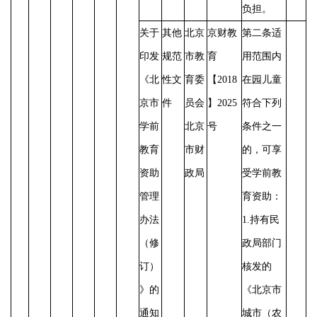
负担。
关于
其他
北京
京财教
第二条适
印发
规范
市教
育
用范围内
《北
性文
育委
【
2018
在园儿童
京市
件
员会
】2025
符合下列
学前
北京
号
条件之一
教育
市财
的，可享
资助
政局
受学前教
管理
育资助：
办法
1.持有民
（修
政局部门
订）
核发的
》的
《北京市
通知
城市（农