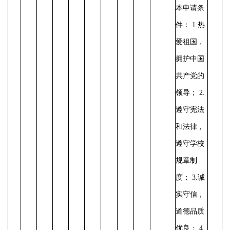
本申请条
件：
1.热
爱祖国，
拥护中国
共产党的
领导； 2.
遵守宪法
和法律，
遵守学校
规章制
度； 3.诚
实守信，
道德品质
优良； 4.