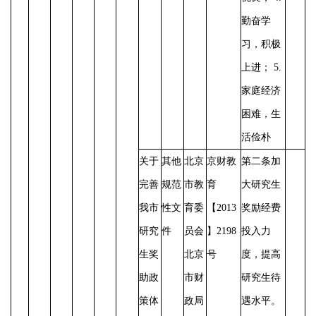
勤奋学
习，积极
上进； 5.
家庭经济
困难，生
活俭朴
关于
其他
北京
京财教
第二条加
完善
规范
市教
育
大研究生
我市
性文
育委
【
2013
奖励经费
研究
件
员会
】2198
投入力
生奖
北京
号
度，提高
助政
市财
研究生待
策体
政局
遇水平。