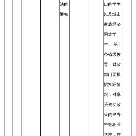
法的
口的学生
通知
以及城市
家庭经济
困难学
生。
第十
条省级教
育、财政
部门要根
据实际情
况，对享
受资助政
策的民办
中等职业
学校，在