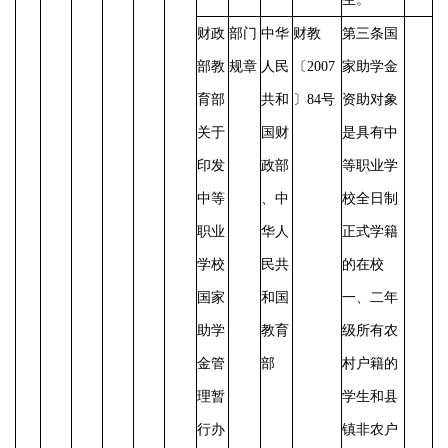
财政
部门
中华
财教
第三条国
部教
规章
人民
〔
2007
家助学金
育部
共和
〕84号
资助对象
关于
国财
是具有中
印发
政部
等职业学
中等
、中
校全日制
职业
华人
正式学籍
学校
民共
的在校
国家
和国
一、二年
助学
教育
级所有农
金管
部
村户籍的
理暂
学生和县
行办
镇非农户