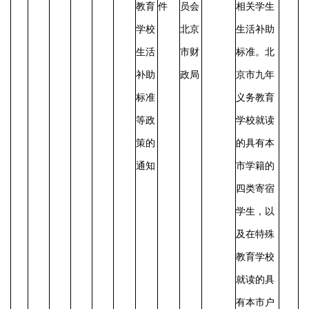
教育
件
员会
相关学生
学校
北京
生活补助
生活
市财
标准。北
补助
政局
京市九年
标准
义务教育
等政
学校就读
策的
的具有本
通知
市学籍的
四类寄宿
学生，以
及在特殊
教育学校
就读的具
有本市户