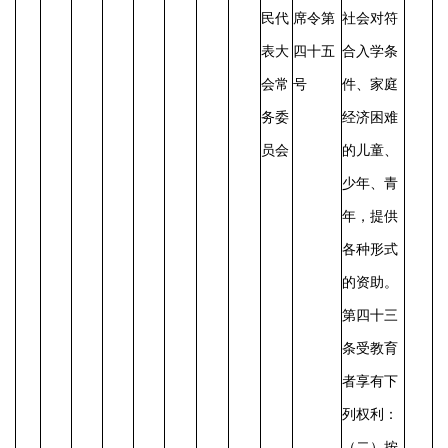
民代
席令第
社会对符
表大
四十五
合入学条
会常
号
件、家庭
务委
经济困难
员会
的儿童、
少年、青
年，提供
各种形式
的资助。
第四十三
条受教育
者享有下
列权利：
（二）按