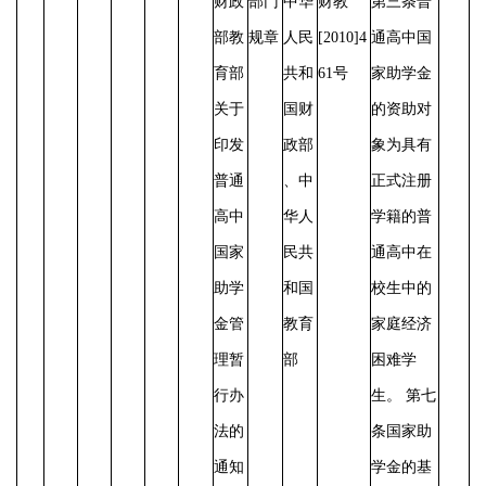
财政
部门
中华
财教
第三条普
部教
规章
人民
[2010]4
通高中国
育部
共和
61号
家助学金
关于
国财
的资助对
印发
政部
象为具有
普通
、中
正式注册
高中
华人
学籍的普
国家
民共
通高中在
助学
和国
校生中的
金管
教育
家庭经济
理暂
部
困难学
行办
生。
第七
法的
条国家助
通知
学金的基