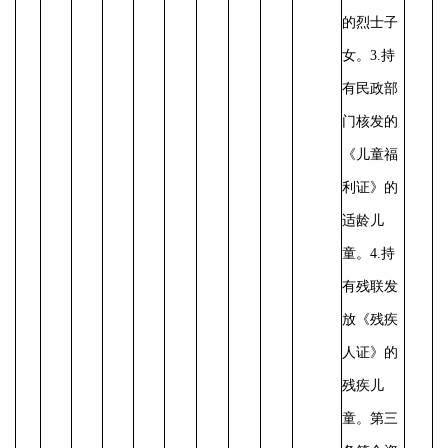
的烈士子
女。3.持
有民政部
门核发的
《儿童福
利证》的
适龄儿
童。4.持
有残联发
放《残疾
人证》的
残疾儿
童。第三