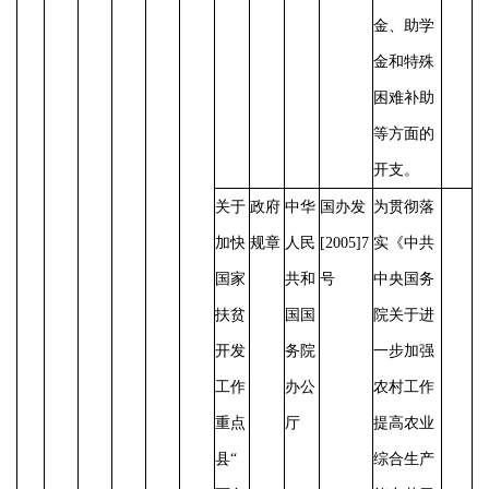
金、助学
金和特殊
困难补助
等方面的
开支。
关于
政府
中华
国办发
为贯彻落
加快
规章
人民
[2005]7
实《中共
国家
共和
号
中央国务
扶贫
国国
院关于进
开发
务院
一步加强
工作
办公
农村工作
重点
厅
提高农业
县
“
综合生产