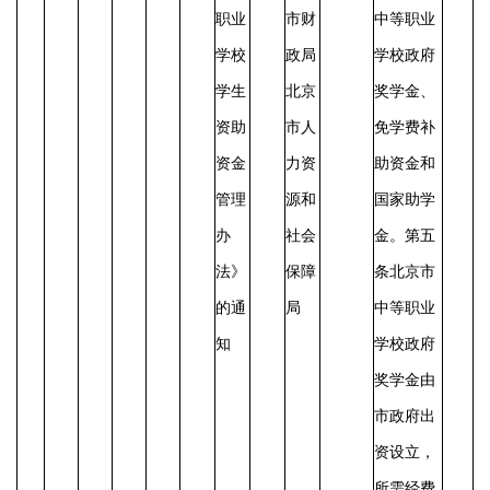
职业
市财
中等职业
学校
政局
学校政府
学生
北京
奖学金、
资助
市人
免学费补
资金
力资
助资金和
管理
源和
国家助学
办
社会
金。第五
法》
保障
条北京市
的通
局
中等职业
知
学校政府
奖学金由
市政府出
资设立，
所需经费