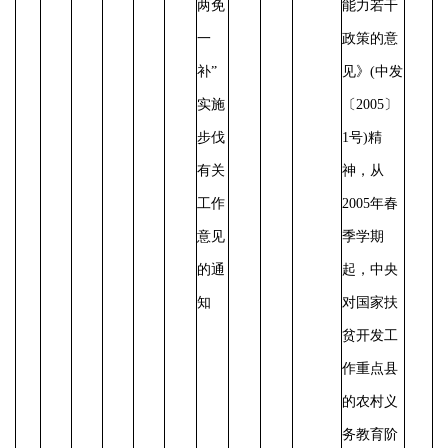
两免
能力若干
一
政策的意
补”
见》
(中发
实施
〔2005〕
步伐
1号)精
有关
神，从
工作
2005年春
意见
季学期
的通
起，中央
知
对国家扶
贫开发工
作重点县
的农村义
务教育阶