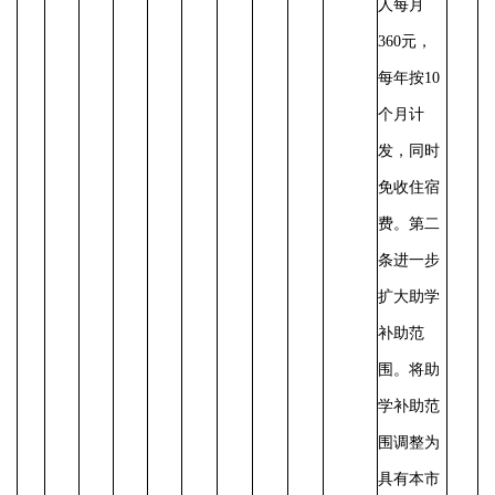
人每月
360元，
每年按10
个月计
发，同时
免收住宿
费。第二
条进一步
扩大助学
补助范
围。将助
学补助范
围调整为
具有本市