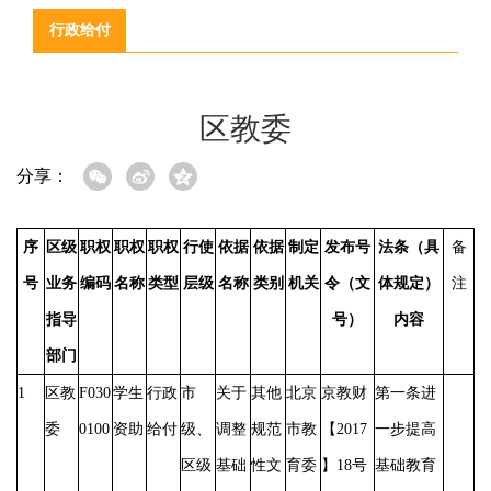
行政给付
区教委
分享：
序
区级
职权
职权
职权
行使
依据
依据
制定
发布号
法条（具
备
号
业务
编码
名称
类型
层级
名称
类别
机关
令（文
体规定）
注
指导
号）
内容
部门
1
区教
F030
学生
行政
市
关于
其他
北京
京教财
第一条进
委
0100
资助
给付
级、
调整
规范
市教
【
2017
一步提高
区级
基础
性文
育委
】18号
基础教育