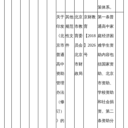
策体系。
关于
其他
北京
京财教
第一条普
印发
规范
市教
育
通高中家
《北
性文
育委
【
2018
庭经济困
京市
件
员会
】2026
难学生资
普通
北京
号
助内容包
高中
市财
括国家资
资助
政局
助、北京
管理
市资助、
办法
学校资助
（修
和社会捐
订）
资。第二
》的
条资助分