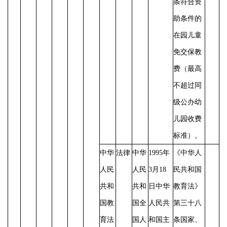
条符合资
助条件的
在园儿童
免交保教
费（最高
不超过同
级公办幼
儿园收费
标准）。
中华
法律
中华
1995年
《中华人
人民
人民
3月18
民共和国
共和
共和
日中华
教育法》
国教
国全
人民共
第三十八
育法
国人
和国主
条国家、