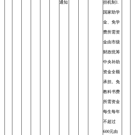
通知
担机制
1.
国家助学
金、免学
费所需资
金由市级
财政统筹
中央补助
资金全额
承担。免
教科书费
所需资金
每生每年
不超过
600元由