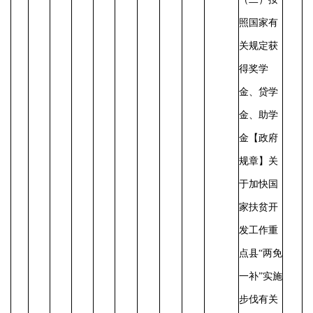
照国家有
关规定获
得奖学
金、贷学
金、助学
金
【政府
规章】关
于加快国
家扶贫开
发工作重
点县
“两免
一补”实施
步伐有关