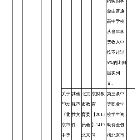
内奖励学
金由普通
高中学校
从当年学
费收入中
按不超过
5%的比例
据实列
支。
关于
其他
北京
京财教
第三条中
印发
规范
市教
育
等职业学
《北
性文
育委
【
2013
校学生资
京市
件
员会
】1419
助资金包
中等
北京
号
括北京市