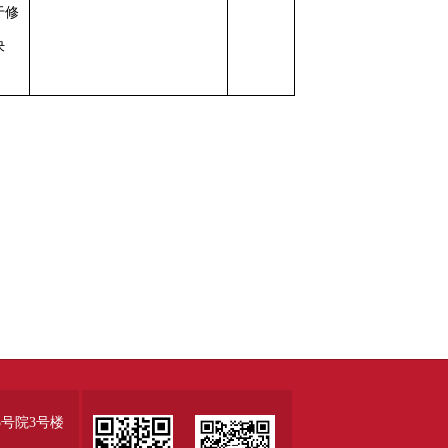
于修
决
号院3号楼