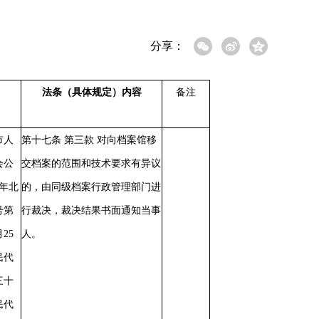
分享：
）
法条（具体规定）内容
备注
市人
第十七条
第三款
对向档案馆移
会公
交档案的范围和技术要求有异议
1年北
的，由同级档案行政管理部门进
号第
行裁决，裁决结果书面通知当事
25
人。
民代
三十
民代