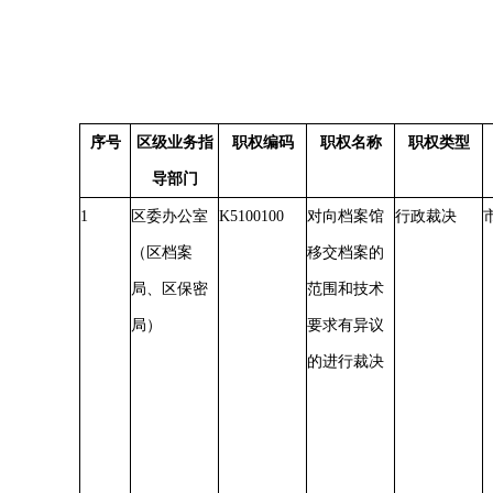
序号
区级业务指
职权编码
职权名称
职权类型
导部门
1
区委办公室
K5100100
对向档案馆
行政裁决
（区档案
移交档案的
局、区保密
范围和技术
局）
要求有异议
的进行裁决