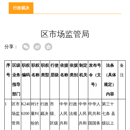
行政裁决
区市场监管局
分享：
序
区级
职权
职权
职权
行使
依据
依据
制定
发布号
法条
备
号
业务
编码
名称
类型
层级
名称
类别
机关
令（文
（具体
注
指导
号）
规定）
部门
内容
1
区市
K240
对计
行政
市
中华
行政
中华
中华人
第三十
场监
0200
量纠
裁决
级、
人民
法规
人民
民共和
七条
县
管局
纷的
区级
共和
共和
国国务
级以上