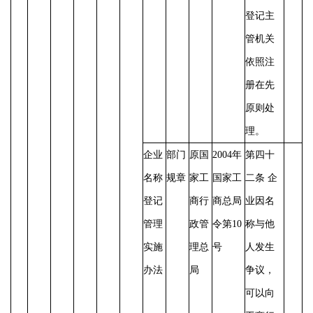
登记主
管机关
依照注
册在先
原则处
理。
企业
部门
原国
2004年
第四十
名称
规章
家工
国家工
二条
企
登记
商行
商总局
业因名
管理
政管
令第10
称与他
实施
理总
号
人发生
办法
局
争议，
可以向