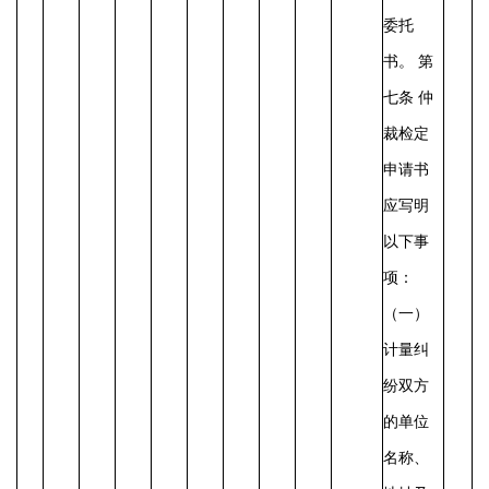
委托
书。
第
七条
仲
裁检定
申请书
应写明
以下事
项：
（一）
计量纠
纷双方
的单位
名称、