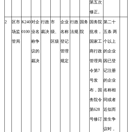
第五次
修正。
2
区市
K240
对企
行政
市
企业
行政
国务
国务院
第二十
场监
0100
业名
裁决
级、
名称
法规
院
批准，
五条
两
管局
称争
区级
登记
国家工
个以上
议的
管理
商行政
的企业
裁决
规定
管理局
因已登
令第
7
记注册
号发
的企业
布，国
名称相
务院令
同或者
第628
近似而
号修订
发生争
议时，