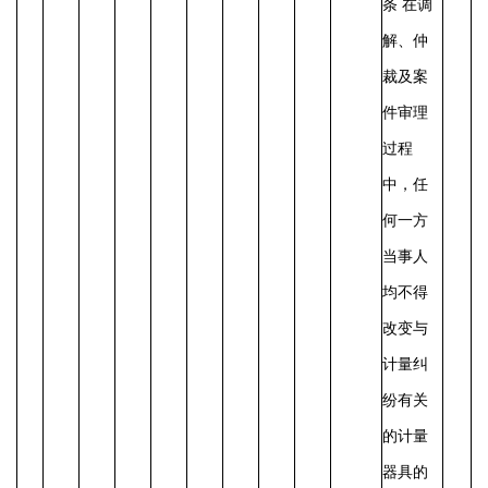
条
在调
解、仲
裁及案
件审理
过程
中，任
何一方
当事人
均不得
改变与
计量纠
纷有关
的计量
器具的