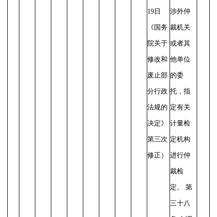
19日
涉外仲
《国务
裁机关
院关于
或者其
修改和
他单位
废止部
的委
分行政
托，指
法规的
定有关
决定》
计量检
第三次
定机构
修正）
进行仲
裁检
定。
第
三十八