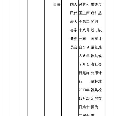
量法
国人
民共和
准确度
民代
国主席
所引起
表大
令第二
的纠
会常
十八号
纷，以
务委
公布
国家计
员会
自１９
量基准
８６年
器具或
７月１
者社会
日起施
公用计
行
量标准
2013年
器具检
12月28
定的数
日第十
据为
二届全
准。