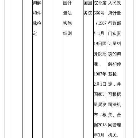
调解
国计
国国
院令第
人民政
和仲
量法
务院
666号
府计量
裁检
实施
（1987
行政部
定
细则
年1月
门负责
19日国
计量纠
务院批
纷的调
准，
解和仲
1987年
裁检
2月1日
定，并
国家计
可根据
量局发
司法机
布，根
关、合
据2018
同管理
年3月
机关、