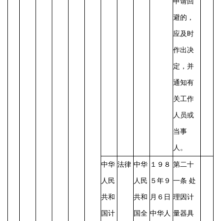
申请回
避的，
应及时
作出决
定，并
通知有
关工作
人员或
当事
人。
中华
法律
中华
１９８
第二十
人民
人民
５年９
一条
处
共和
共和
月６日
理因计
国计
国全
中华人
量器具