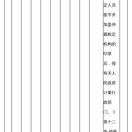
定人员
签字并
加盖仲
裁检定
机构的
印章
后，报
有关人
民政府
计量行
政部
门。 
第十二
条 仲裁