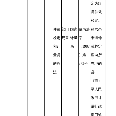
定为终
局仲裁
检定。
仲裁
部门
国家
量局法
第六条
检定
规章
计量
字
申请仲
和计
局
〔
1987
裁检定
量调
〕第
应向所
解办
373号
在地的
法
县
（市）
级人民
政府计
量行政
部门递