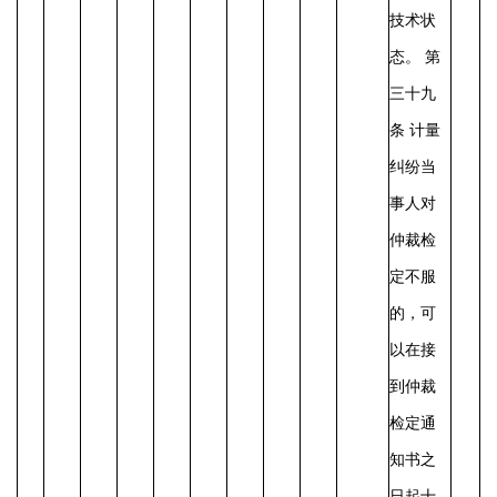
技术状
态。
第
三十九
条
计量
纠纷当
事人对
仲裁检
定不服
的，可
以在接
到仲裁
检定通
知书之
日起十