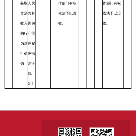
获取
人民
作部门有权
作部门有权
非法
共和
依法予以没
依法予以没
收入
国保
收。
收。
的行
守国
为进
家秘
行处
密法
罚
若干
规
定》