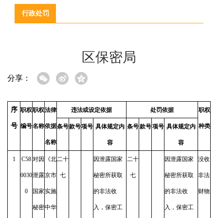
行政处罚
区保密局
分享：
序
职权
职权
法律
违法或设定依据
处罚依据
职权
号
编号
名称
依据
种类
条号
款号
项号
具体规定内
条号
款号
项号
具体规定内
名称
容
容
1
C58
对因
《北
二十
因泄露国家
二十
因泄露国家
没收
0030
泄露
京市
七
秘密所获取
七
秘密所获取
非法
0
国家
实施
的非法收
的非法收
财物
秘密
中华
入，保密工
入，保密工