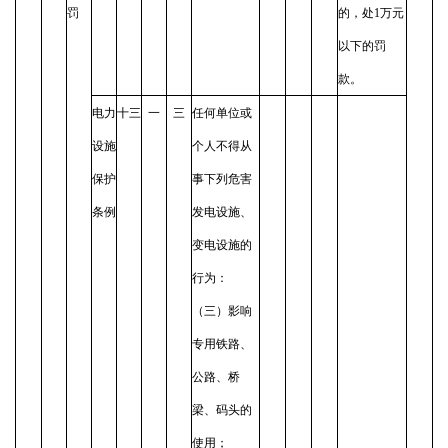
罚
的，处1万元
以下的罚
款。
电力
十三
一
三
任何单位或
设施
个人不得从
保护
事下列危害
条例
发电设施、
变电设施的
行为：
（三）影响
专用铁路、
公路、桥
梁、码头的
使用；