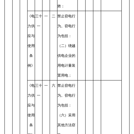
效；
《电
三十
一
二
禁止窃电行
力供
一
为。窃电行
应与
为包括：
使用
（二）绕越
条
供电企业的
例》
用电计量装
置用电；
《电
三十
一
六
禁止窃电行
力供
一
为。窃电行
应与
为包括：
使用
（六）采用
条
其他方法窃