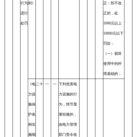
行为
则》
正；拒不改
进行
正的，处
处罚
1000元以上
10000元以下
罚款：
（一）损坏
使用中的杆
塔基础的；
《电
二十
一
一
下列危害电
力设
力设施的行
施保
为，情节显
护条
著轻微的，
例实
由电力管理
施细
部门责令改