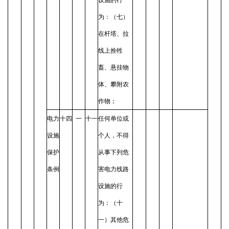
为：（七）
在杆塔、拉
线上拴牲
畜、悬挂物
体、攀附农
作物；
电力
十四
一
十一
任何单位或
设施
个人，不得
保护
从事下列危
条例
害电力线路
设施的行
为：（十
一）其他危