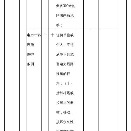
侧各300米的
区域内放风
筝；
电力
十四
一
十
任何单位或
设施
个人，不得
保护
从事下列危
条例
害电力线路
设施的行
为：（十）
拆卸杆塔或
拉线上的器
材，移动、
损坏永久性