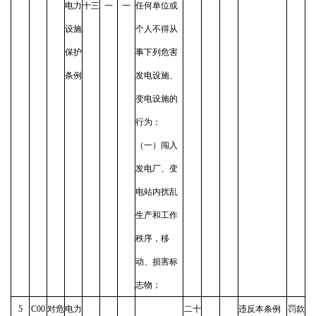
电力
十三
一
一
任何单位或
设施
个人不得从
保护
事下列危害
条例
发电设施、
变电设施的
行为：
（一）闯入
发电厂、变
电站内扰乱
生产和工作
秩序，移
动、损害标
志物；
5
C00
对危
电力
二十
违反本条例
罚款