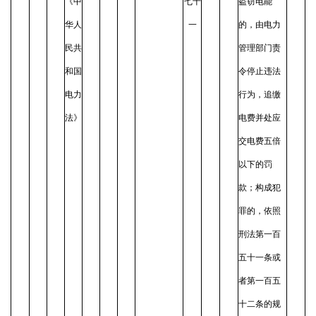
《中
七十
盗窃电能
华人
一
的，由电力
民共
管理部门责
和国
令停止违法
电力
行为，追缴
法》
电费并处应
交电费五倍
以下的罚
款；构成犯
罪的，依照
刑法第一百
五十一条或
者第一百五
十二条的规