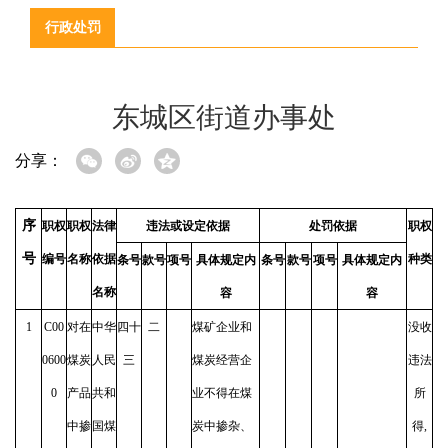
行政处罚
东城区街道办事处
分享：
序
职权
职权
法律
违法或设定依据
处罚依据
职权
号
编号
名称
依据
种类
条号
款号
项号
具体规定内
条号
款号
项号
具体规定内
名称
容
容
1
C00
对在
中华
四十
二
煤矿企业和
没收
0600
煤炭
人民
三
煤炭经营企
违法
0
产品
共和
业不得在煤
所
中掺
国煤
炭中掺杂、
得,