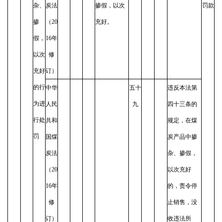
杂、
炭法
掺假，以次
罚款
掺
（20
充好。
假，
16年
以次
修
充好
订）
的行
中华
五十
违反本法第
为进
人民
九
四十三条的
行处
共和
规定，在煤
罚
国煤
炭产品中掺
炭法
杂、掺假，
（20
以次充好
16年
的，责令停
修
止销售，没
订）
收违法所