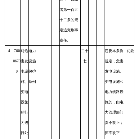
者第一百五
十二条的规
定追究刑事
责任。
4
C00
对危
电力
二十
违反本条例
罚款
0670
害发
设施
七
规定，危害
0
电设
保护
发电设施、
施、
条例
变电设施和
变电
电力线路设
设施
施的，由电
的行
力管理部门
为进
责令改正；
行处
拒不改正