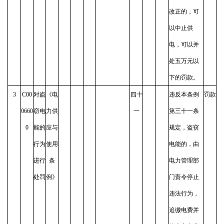
改正的，可
以中止供
电，可以并
处五万元以
下的罚款。
3
C00
对盗
《电
四十
违反本条例
罚款
0660
窃电
力供
一
第三十一条
0
能的
应与
规定，盗窃
行为
使用
电能的，由
进行
条
电力管理部
处罚
例》
门责令停止
违法行为，
追缴电费并