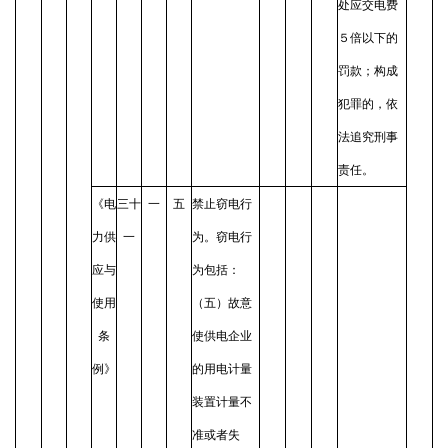
处应交电费
５倍以下的
罚款；构成
犯罪的，依
法追究刑事
责任。
《电
三十
一
五
禁止窃电行
力供
一
为。窃电行
应与
为包括：
使用
（五）故意
条
使供电企业
例》
的用电计量
装置计量不
准或者失