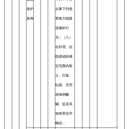
保护
从事下列危
条例
害电力线路
设施的行
为：（八）
在杆塔、拉
线基础的规
定范围内取
土、打桩、
钻探、开挖
或倾倒酸、
碱、盐及其
他有害化学
物品；