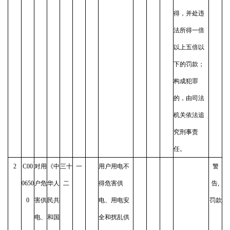
得，并处违
法所得一倍
以上五倍以
下的罚款；
构成犯罪
的，由司法
机关依法追
究刑事责
任。
2
C00
对用
《中
三十
一
用户用电不
警
0650
户危
华人
二
得危害供
告,
0
害供
民共
电、用电安
罚款
电、
和国
全和扰乱供