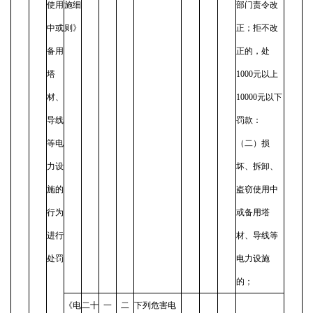
使用
施细
部门责令改
中或
则》
正；拒不改
备用
正的，处
塔
1000元以上
材、
10000元以下
导线
罚款：
等电
（二）损
力设
坏、拆卸、
施的
盗窃使用中
行为
或备用塔
进行
材、导线等
处罚
电力设施
的；
《电
二十
一
二
下列危害电