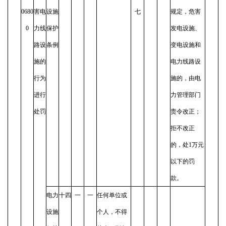
0680
害电
设施
七
规定，危害
0
力线
保护
发电设施、
路设
条例
变电设施和
施的
电力线路设
行为
施的，由电
进行
力管理部门
处罚
责令改正；
拒不改正
的，处1万元
以下的罚
款。
电力
十四
一
一
任何单位或
设施
个人，不得