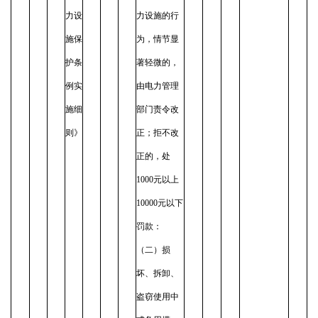
力设
力设施的行
施保
为，情节显
护条
著轻微的，
例实
由电力管理
施细
部门责令改
则》
正；拒不改
正的，处
1000元以上
10000元以下
罚款：
（二）损
坏、拆卸、
盗窃使用中