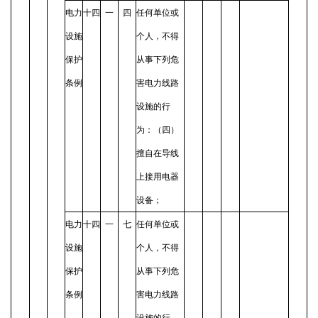
电力
十四
一
四
任何单位或
设施
个人，不得
保护
从事下列危
条例
害电力线路
设施的行
为：（四）
擅自在导线
上接用电器
设备；
电力
十四
一
七
任何单位或
设施
个人，不得
保护
从事下列危
条例
害电力线路
设施的行