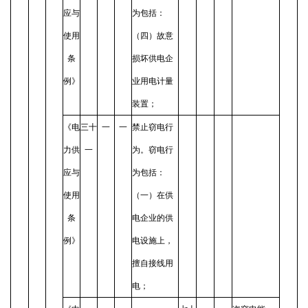
应与
为包括：
使用
（四）故意
条
损坏供电企
例》
业用电计量
装置；
《电
三十
一
一
禁止窃电行
力供
一
为。窃电行
应与
为包括：
使用
（一）在供
条
电企业的供
例》
电设施上，
擅自接线用
电；