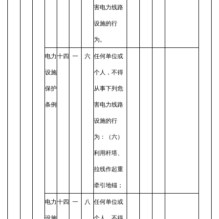
害电力线路
设施的行
为。
电力
十四
一
六
任何单位或
设施
个人，不得
保护
从事下列危
条例
害电力线路
设施的行
为：（六）
利用杆塔、
拉线作起重
牵引地锚；
电力
十四
一
八
任何单位或
设施
个人，不得