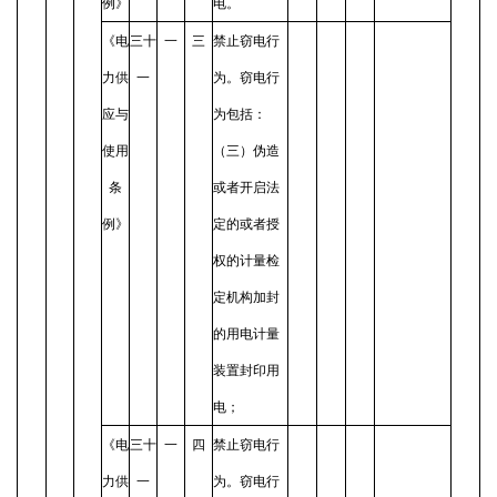
例》
电。
《电
三十
一
三
禁止窃电行
力供
一
为。窃电行
应与
为包括：
使用
（三）伪造
条
或者开启法
例》
定的或者授
权的计量检
定机构加封
的用电计量
装置封印用
电；
《电
三十
一
四
禁止窃电行
力供
一
为。窃电行