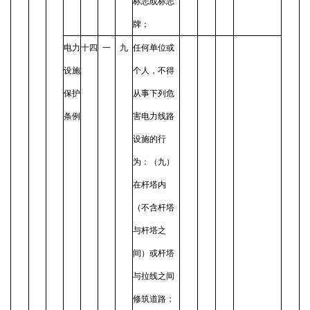
标志或标志
牌；
电力
十四
一
九
任何单位或
设施
个人，不得
保护
从事下列危
条例
害电力线路
设施的行
为：（九）
在杆塔内
（不含杆塔
与杆塔之
间）或杆塔
与拉线之间
修筑道路；