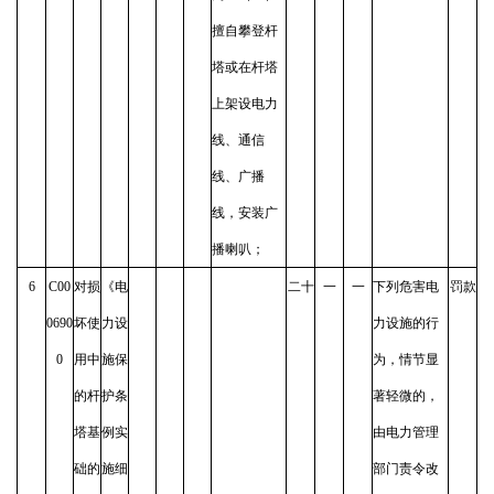
擅自攀登杆
塔或在杆塔
上架设电力
线、通信
线、广播
线，安装广
播喇叭；
6
C00
对损
《电
二十
一
一
下列危害电
罚款
0690
坏使
力设
力设施的行
0
用中
施保
为，情节显
的杆
护条
著轻微的，
塔基
例实
由电力管理
础的
施细
部门责令改