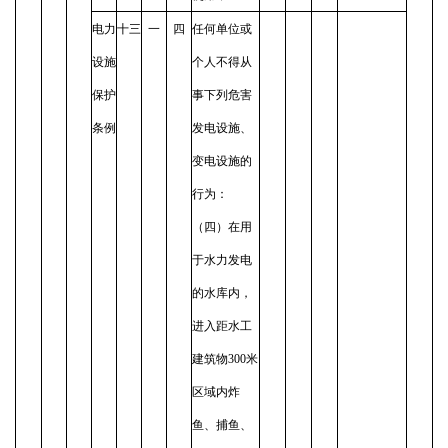
电力
十三
一
四
任何单位或
设施
个人不得从
保护
事下列危害
条例
发电设施、
变电设施的
行为：
（四）在用
于水力发电
的水库内，
进入距水工
建筑物300米
区域内炸
鱼、捕鱼、