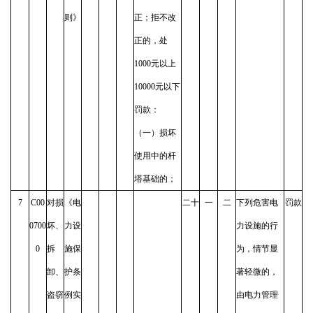
则》
正；拒不改
正的，处
1000元以上
10000元以下
罚款：
（一）损坏
使用中的杆
塔基础的；
7
C00
对损
《电
二十
一
二
下列危害电
罚款
0700
坏、
力设
力设施的行
0
拆
施保
为，情节显
卸、
护条
著轻微的，
盗窃
例实
由电力管理