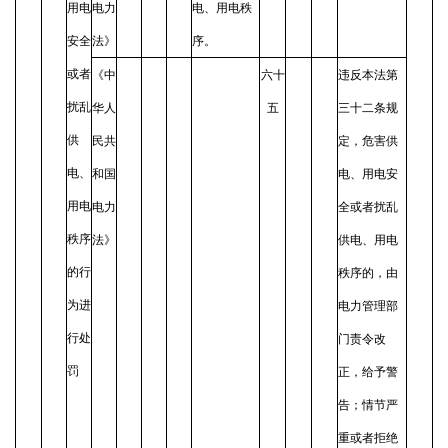
用电
电力
电、用电秩
安全
法》
序。
或者
《中
六十
违反本法第
扰乱
华人
五
三十二条规
供
民共
定，危害供
电、
和国
电、用电安
用电
电力
全或者扰乱
秩序
法》
供电、用电
的行
秩序的，由
为进
电力管理部
行处
门责令改
罚
正，给予警
告；情节严
重或者拒绝