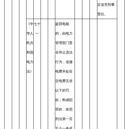
定追究刑事
责任。
《中
七十
盗窃电能
华人
一
的，由电力
民共
管理部门责
和国
令停止违法
电力
行为，追缴
法》
电费并处应
交电费五倍
以下的罚
款；构成犯
罪的，依照
刑法第一百
五十一条或