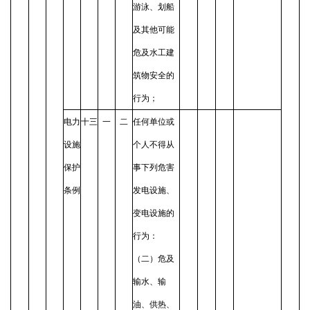
游泳、划船
及其他可能
危及水工建
筑物安全的
行为；
电力
十三
一
二
任何单位或
设施
个人不得从
保护
事下列危害
条例
发电设施、
变电设施的
行为：
（二）危及
输水、输
油、供热、