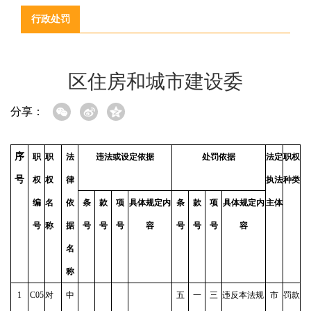
行政处罚
区住房和城市建设委
分享：
序
职
职
法
违法或设定依据
处罚依据
法定
职权
号
权
权
律
执法
种类
编
名
依
条
款
项
具体规定内
条
款
项
具体规定内
主体
号
称
据
号
号
号
容
号
号
号
容
名
称
1
C05
对
中
五
一
三
违反本法规
市
罚款