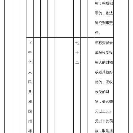
标；构成犯
罪的，依法
追究刑事责
任。
《
七
评标委员会
中
十
成员收受投
华
二
标人的财物
人
或者其他好
民
处的，没收
共
收受的财
和
物，处3000
国
元以上5万
招
元以下的罚
标
款，取消担