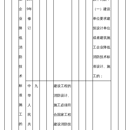
企
9年
（一）建设
业
修
单位要求建
降
订
筑设计单位
低
或者建筑施
消
工企业降低
防
消防技术标
技
准设计、施
术
工的；
标
中
九
建设工程的
准
华
消防设计、
施
人
施工必须符
工
民
合国家工程
的
共
建设消防技