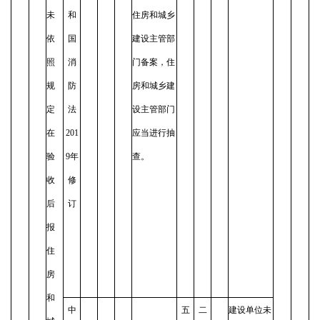
未
和
住房和城乡
依
国
建设主管部
照
消
门备案，住
规
防
房和城乡建
定
法
设主管部门
在
201
应当进行抽
验
9年
查。
收
修
后
订
报
住
房
和
中
五
二
建设单位未