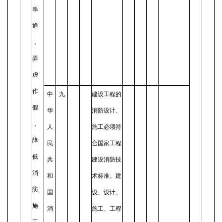
串
通
，
弄
虚
作
中
九
建设工程的
假
华
消防设计、
，
人
施工必须符
降
民
合国家工程
低
共
建设消防技
消
和
术标准。建
防
国
设、设计、
施
消
施工、工程
工