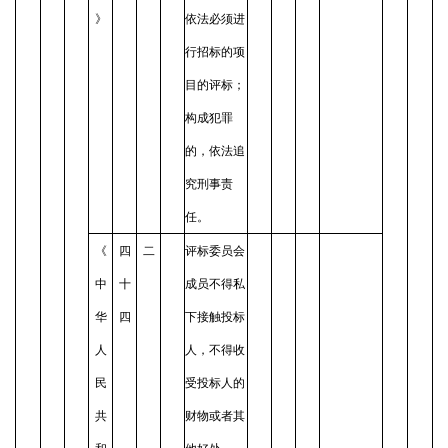
》
依法必须进
行招标的项
目的评标；
构成犯罪
的，依法追
究刑事责
任。
《
四
二
评标委员会
中
十
成员不得私
华
四
下接触投标
人
人，不得收
民
受投标人的
共
财物或者其