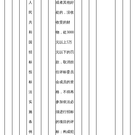
人
或者其他好
民
处的，没收
共
收受的财
和
物，处3000
国
元以上5万
招
元以下的罚
标
款，取消担
投
任评标委员
标
会成员的资
法
格，不得再
实
参加依法必
施
须进行招标
条
的项目的评
例
标；构成犯