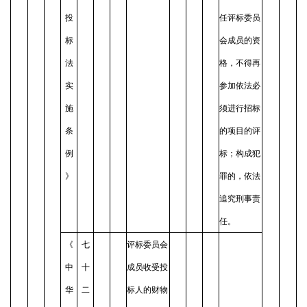
投
任评标委员
标
会成员的资
法
格，不得再
实
参加依法必
施
须进行招标
条
的项目的评
例
标；构成犯
》
罪的，依法
追究刑事责
任。
《
七
评标委员会
中
十
成员收受投
华
二
标人的财物