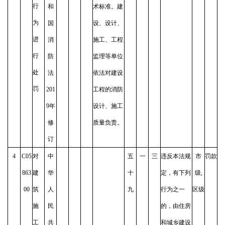
行
和
术标准。建
为
国
设、设计、
进
消
施工、工程
行
防
监理等单位
处
法
依法对建设
罚
201
工程的消防
9年
设计、施工
修
质量负责。
订
4
C05
对
中
五
一
三
违反本法规
市
罚款
863
建
华
十
定，有下列
级,
00
筑
人
九
行为之一
区级
施
民
的，由住房
工
共
和城乡建设