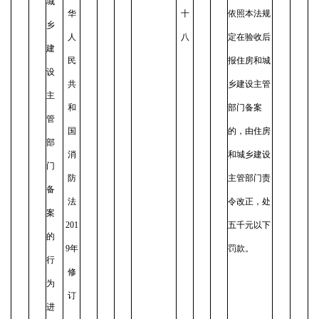
城
华
十
依照本法规
乡
人
八
定在验收后
建
民
报住房和城
设
共
乡建设主管
主
和
部门备案
管
国
的，由住房
部
消
和城乡建设
门
防
主管部门责
备
法
令改正，处
案
201
五千元以下
的
9年
罚款。
行
修
为
订
进