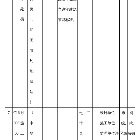
处
民
当遵守建筑
罚
共
节能标准。
和
国
节
约
能
源
法
》
7
C16
对
《
七
二
设计单位、
市
罚
003
施
中
十
施工单位、
级,
款,
00
工
华
九
监理单位违
区级
吊销