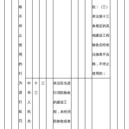
格
款：（三）
不
本法第十三
停
条规定的其
止
他建设工程
使
验收后经依
用
法抽查不合
的
格，不停止
行
使用的；
为
中
十
三
依法应当进
进
华
三
行消防验收
行
人
的建设工
处
民
程，未经消
罚
共
防验收或者