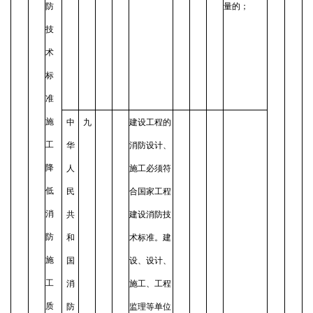
防
量的；
技
术
标
准
施
中
九
建设工程的
工
华
消防设计、
降
人
施工必须符
低
民
合国家工程
消
共
建设消防技
防
和
术标准。建
施
国
设、设计、
工
消
施工、工程
质
防
监理等单位