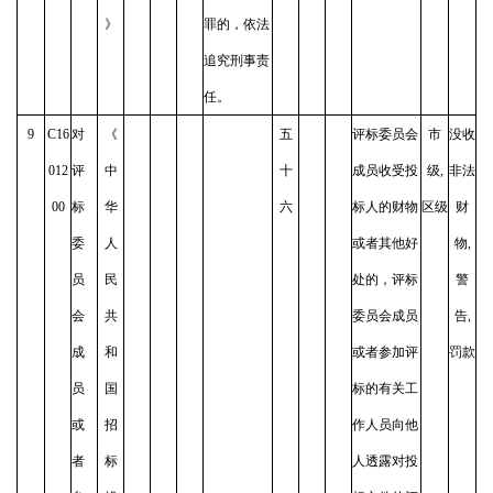
》
罪的，依法
追究刑事责
任。
9
C16
对
《
五
评标委员会
市
没收
012
评
中
十
成员收受投
级,
非法
00
标
华
六
标人的财物
区级
财
委
人
或者其他好
物,
员
民
处的，评标
警
会
共
委员会成员
告,
成
和
或者参加评
罚款
员
国
标的有关工
或
招
作人员向他
者
标
人透露对投