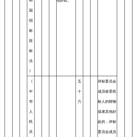
和
他好处。
国
招
标
投
标
法
》
《
五
评标委员会
中
十
成员收受投
华
六
标人的财物
人
或者其他好
民
处的，评标
共
委员会成员