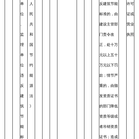
单
人
反建筑节能
许可
位
民
标准的，由
证或
、
共
建设主管部
营业
监
和
门责令改
执照
理
国
正，处十万
单
节
元以上五十
位
约
万元以下罚
违
能
款；情节严
反
源
重的，由颁
建
法
发资质证书
筑
》
的部门降低
节
资质等级或
能
者吊销资质
标
证书；造成