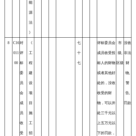
能
源
法
》
8
C16
对
《
七
评标委员会
市
没收
011
评
工
十
成员收受投
级,
非法
00
标
程
七
标人的财物
区级
财
委
建
或者其他好
物,
员
设
处的，没收
警
会
项
收受的财
告,
成
目
物，可以并
罚款
员
施
处三千元以
收
工
上五万元以
受
招
下的罚款，