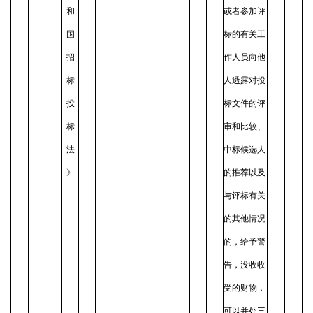
和
或者参加评
国
标的有关工
招
作人员向他
标
人透露对投
投
标文件的评
标
审和比较、
法
中标候选人
》
的推荐以及
与评标有关
的其他情况
的，给予警
告，没收收
受的财物，
可以并处三