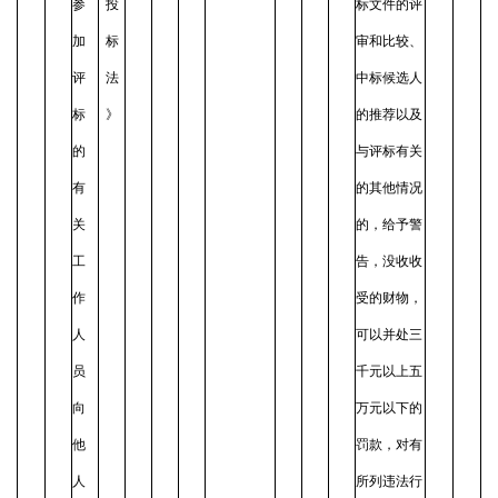
参
投
标文件的评
加
标
审和比较、
评
法
中标候选人
标
》
的推荐以及
的
与评标有关
有
的其他情况
关
的，给予警
工
告，没收收
作
受的财物，
人
可以并处三
员
千元以上五
向
万元以下的
他
罚款，对有
人
所列违法行