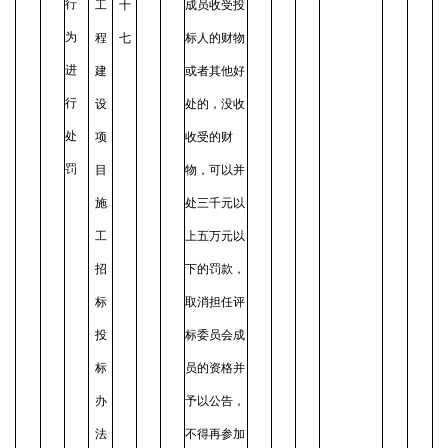
行
工
十
成员收受投
为
程
七
标人的财物
进
建
或者其他好
行
设
处的，没收
处
项
收受的财
罚
目
物，可以并
施
处三千元以
工
上五万元以
招
下的罚款，
标
取消担任评
投
标委员会成
标
员的资格并
办
予以公告，
法
不得再参加