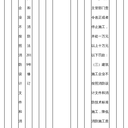
企
和
主管部门责
业
国
令改正或者
不
消
停止施工，
按
防
并处一万元
照
法
以上十万元
消
201
以下罚款：
防
9年
（三）建筑
设
修
施工企业不
计
订
按照消防设
文
计文件和消
件
防技术标准
和
施工，降低
消
消防施工质