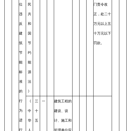
位
民
门责令改
违
共
正，处二十
反
和
万元以上五
建
国
十万元以下
筑
节
罚款。
节
约
能
能
标
源
准
法
的
》
行
《
三
一
建筑工程的
为
中
十
建设、设
进
华
五
计、施工和
行
人
监理单位应