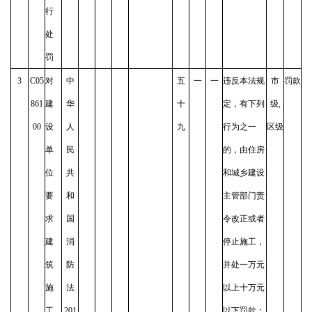
行
处
罚
3
C05
对
中
五
一
一
违反本法规
市
罚款
861
建
华
十
定，有下列
级,
00
设
人
九
行为之一
区级
单
民
的，由住房
位
共
和城乡建设
要
和
主管部门责
求
国
令改正或者
建
消
停止施工，
筑
防
并处一万元
施
法
以上十万元
工
201
以下罚款：