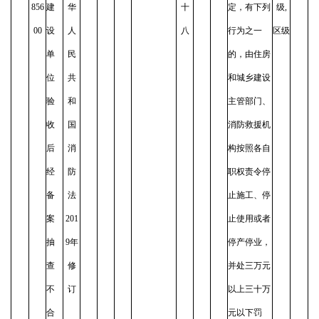
856
建
华
十
定，有下列
级,
00
设
人
八
行为之一
区级
单
民
的，由住房
位
共
和城乡建设
验
和
主管部门、
收
国
消防救援机
后
消
构按照各自
经
防
职权责令停
备
法
止施工、停
案
201
止使用或者
抽
9年
停产停业，
查
修
并处三万元
不
订
以上三十万
合
元以下罚