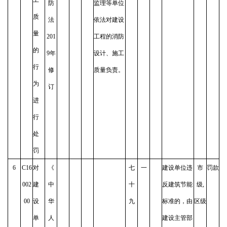
防
监理等单位
质
法
依法对建设
量
201
工程的消防
的
9年
设计、施工
行
修
质量负责。
为
订
进
行
处
罚
6
C16
对
《
七
一
建设单位违
市
罚款
002
建
中
十
反建筑节能
级,
00
设
华
九
标准的，由
区级
单
人
建设主管部