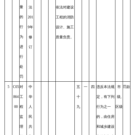
量
法
依法对建设
的
201
工程的消防
行
9年
设计、施工
为
修
质量负责。
进
订
行
处
罚
5
C05
对
中
五
一
四
违反本法规
市
罚款
864
工
华
十
定，有下列
级,
00
程
人
九
行为之一
区级
监
民
的，由住房
理
共
和城乡建设