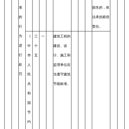
准
损失的，依
的
法承担赔偿
行
责任。
为
《
三
一
建筑工程的
进
中
十
建设、设
行
华
五
计、施工和
处
人
监理单位应
罚
民
当遵守建筑
共
节能标准。
和
国
节
约