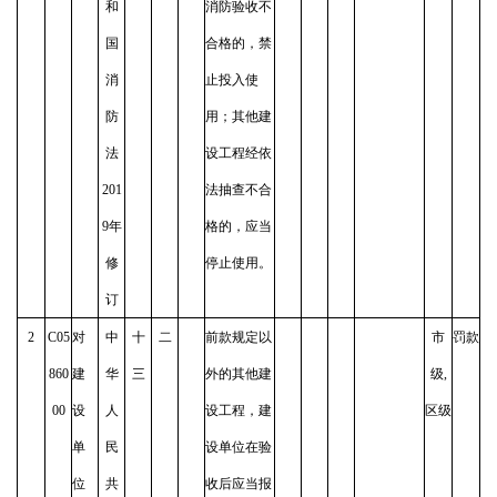
和
消防验收不
国
合格的，禁
消
止投入使
防
用；其他建
法
设工程经依
201
法抽查不合
9年
格的，应当
修
停止使用。
订
2
C05
对
中
十
二
前款规定以
市
罚款
860
建
华
三
外的其他建
级,
00
设
人
设工程，建
区级
单
民
设单位在验
位
共
收后应当报