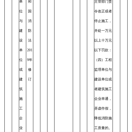
单
和
主管部门责
位
国
令改正或者
与
消
停止施工，
建
防
并处一万元
设
法
以上十万元
单
201
以下罚款：
位
9年
（四）工程
或
修
监理单位与
建
订
建设单位或
筑
者建筑施工
施
企业串通，
工
弄虚作假，
企
降低消防施
业
工质量的。