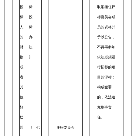
投
标
取消担任评
标
投
标委员会成
人
标
员的资格并
的
办
予以公告，
财
法
不得再参加
物
》
依法必须进
或
行招标的项
者
目的评标；
其
构成犯罪
他
的，依法追
好
究刑事责
处
任。
的
《
七
评标委员会