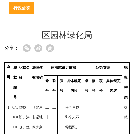
行政处罚
区园林绿化局
分享：
序
职
职权名
法律依
违法或设定依据
处罚依据
职
号
权
称
据名称
权
条
款
项
具体规定
条
款
项
具体规定
编
种
号
号
号
内容
号
号
号
内容
号
类
1
C43
对损
《北京
二
二
任何单位
罚
109
毁、涂
市湿地
十
和个人不
款
00
改、擅
保护条
得损毁、