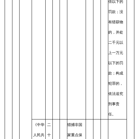
倍以下的
罚款；没
有猎获物
的，并处
二千元以
上一万元
以下的罚
款；构成
犯罪的，
依法追究
刑事责
任。
《中华
二
猎捕非国
人民共
十
家重点保