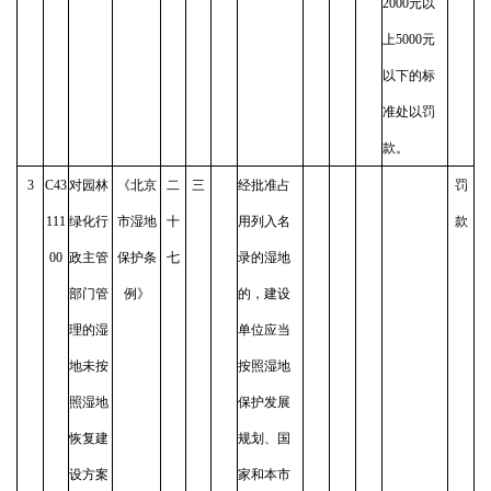
2000元以
上5000元
以下的标
准处以罚
款。
3
C43
对园林
《北京
二
三
经批准占
罚
111
绿化行
市湿地
十
用列入名
款
00
政主管
保护条
七
录的湿地
部门管
例》
的，建设
理的湿
单位应当
地未按
按照湿地
照湿地
保护发展
恢复建
规划、国
设方案
家和本市