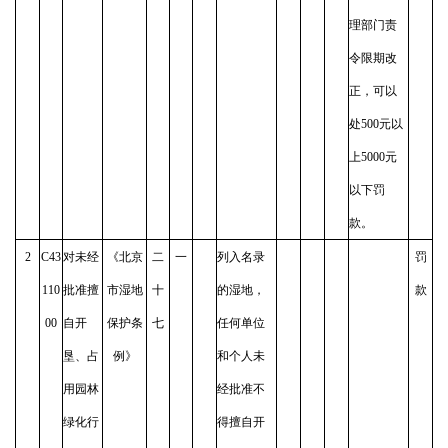
理部门责
令限期改
正，可以
处500元以
上5000元
以下罚
款。
2
C43
对未经
《北京
二
一
列入名录
罚
110
批准擅
市湿地
十
的湿地，
款
00
自开
保护条
七
任何单位
垦、占
例》
和个人未
用园林
经批准不
绿化行
得擅自开