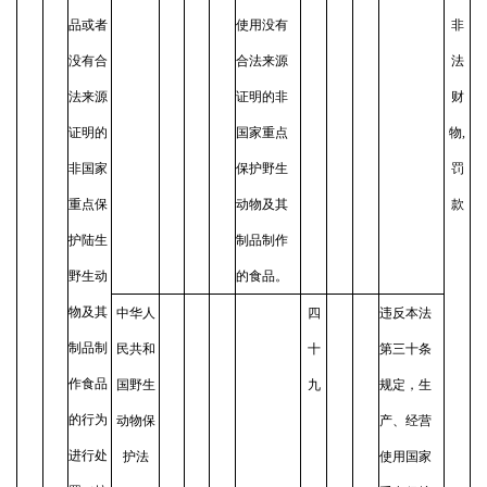
品或者
使用没有
非
没有合
合法来源
法
法来源
证明的非
财
证明的
国家重点
物,
非国家
保护野生
罚
重点保
动物及其
款
护陆生
制品制作
野生动
的食品。
物及其
中华人
四
违反本法
制品制
民共和
十
第三十条
作食品
国野生
九
规定，生
的行为
动物保
产、经营
进行处
护法
使用国家