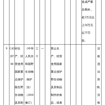
造成严重
后果的，
处5万元以
上50万元
以下罚
款。
9
C43
对生
《中华
三
一
禁止生
没
207
产、经
人民共
十
产、经营
收
00
营使用
和国野
使用国家
违
国家重
生动物
重点保护
法
点保护
保护
野生动物
所
陆生野
法》
及其制品
得,
生动物
（2016
制作的食
没
及其制
修订）
品，或者
收