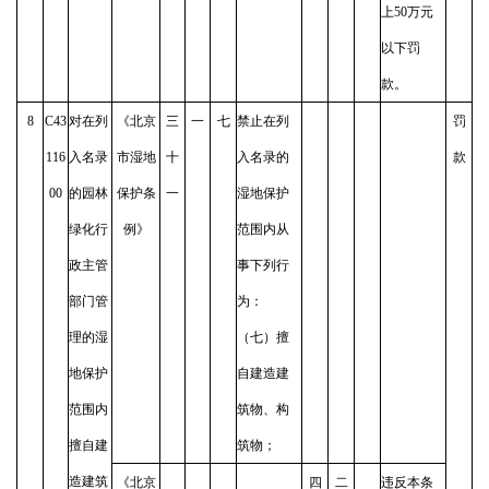
上50万元
以下罚
款。
8
C43
对在列
《北京
三
一
七
禁止在列
罚
116
入名录
市湿地
十
入名录的
款
00
的园林
保护条
一
湿地保护
绿化行
例》
范围内从
政主管
事下列行
部门管
为：
理的湿
（七）擅
地保护
自建造建
范围内
筑物、构
擅自建
筑物；
造建筑
《北京
四
二
违反本条