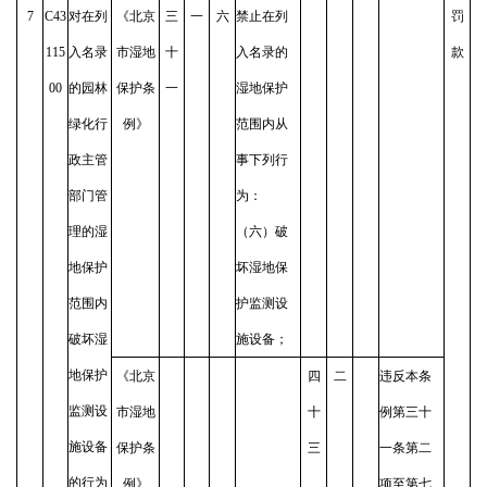
7
C43
对在列
《北京
三
一
六
禁止在列
罚
115
入名录
市湿地
十
入名录的
款
00
的园林
保护条
一
湿地保护
绿化行
例》
范围内从
政主管
事下列行
部门管
为：
理的湿
（六）破
地保护
坏湿地保
范围内
护监测设
破坏湿
施设备；
地保护
《北京
四
二
违反本条
监测设
市湿地
十
例第三十
施设备
保护条
三
一条第二
的行为
例》
项至第七