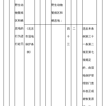
野生动
野生动物
物繁殖
繁殖区和
区和栖
栖息地；
息地的
《北京
四
二
违反本条
行为进
市湿地
十
例第三十
行处罚
保护条
三
一条第二
例》
项至第七
项规定
的，由湿
地保护管
理部门责
令改正或
者恢复原