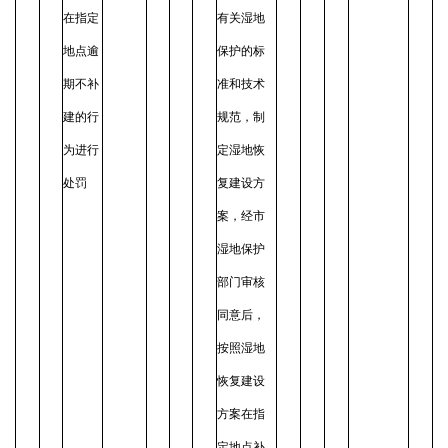
在指定
有关湿地
地点逾
保护的标
期不补
准和技术
建的行
规范，制
为进行
定湿地恢
处罚
复建设方
案，经市
湿地保护
部门审核
同意后，
按照湿地
恢复建设
方案在指
定地点补