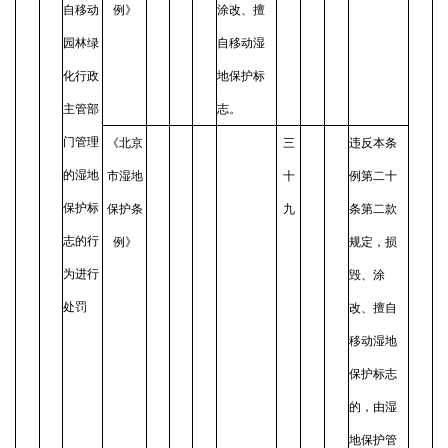
自移动
例》
涂改、擅
园林绿
自移动湿
化行政
地保护标
主管部
志。
门管理
《北京
三
违反本条
的湿地
市湿地
十
例第二十
保护标
保护条
九
条第二款
志的行
例》
规定，损
为进行
毁、涂
处罚
改、擅自
移动湿地
保护标志
的，由湿
地保护管