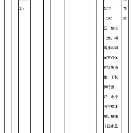
工）
禁猎
罚
（渔）
款
区、禁猎
（渔）期
猎捕非国
家重点保
护野生动
物，未取
得狩猎
证、未按
照狩猎证
规定猎捕
非国家重