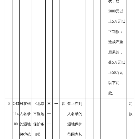
状，处
5000元以
上5万元以
下罚款；
造成严重
后果的，
处5万元以
上50万元
以下罚
款。
6
C43
对在列
《北京
三
一
四
禁止在列
罚
114
入名录
市湿地
十
入名录的
款
00
的湿地
保护条
一
湿地保护
保护范
例》
范围内从