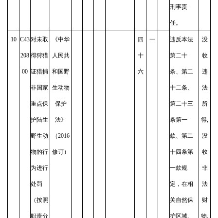
刑事责
任。
10
C43
对未取
《中华
四
一
违反本法
没
208
得狩猎
人民共
十
第二十
收
00
证猎捕
和国野
六
条、第二
违
非国家
生动物
十二条、
法
重点保
保护
第二十三
所
护陆生
法》
条第一
得,
野生动
（2016
款、第二
没
物的行
修订）
十四条第
收
为进行
一款规
非
处罚
定，在相
法
（按照
关自然保
财
职责分
护区域、
物,