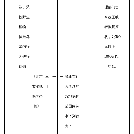
炭、采
理部门责
挖野生
令改正或
植物、
者恢复原
捡拾鸟
状，处500
蛋的行
元以上
为进行
5000元以
处罚
下罚款。
《北京
三
一
一
禁止在列
市湿地
十
入名录的
保护条
一
湿地保护
例》
范围内从
事下列行
为：