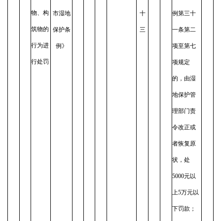
物、构
市湿地
十
例第三十
筑物的
保护条
三
一条第二
行为进
例》
项至第七
行处罚
项规定
的，由湿
地保护管
理部门责
令改正或
者恢复原
状，处
5000元以
上5万元以
下罚款；