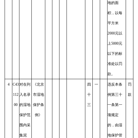
地的面
积，以每
平方米
2000元以
上5000元
以下的标
准处以罚
款。
4
C43
对在列
《北京
四
一
违反本条
罚
112
入名录
市湿地
十
例第三十
款
00
的湿地
保护条
三
一条第一
保护范
例》
项规定
围内采
的，由湿
集泥
地保护管