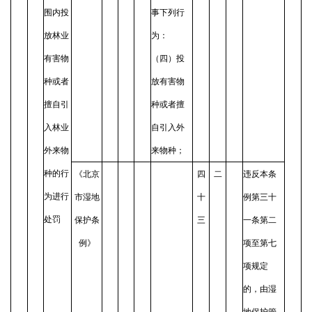
围内投
事下列行
放林业
为：
有害物
（四）投
种或者
放有害物
擅自引
种或者擅
入林业
自引入外
外来物
来物种；
种的行
《北京
四
二
违反本条
为进行
市湿地
十
例第三十
处罚
保护条
三
一条第二
例》
项至第七
项规定
的，由湿
地保护管