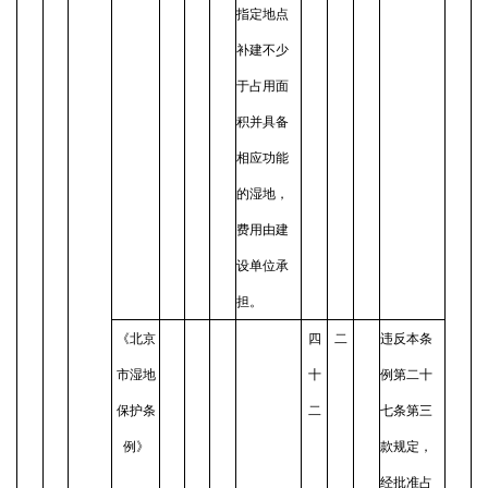
指定地点
补建不少
于占用面
积并具备
相应功能
的湿地，
费用由建
设单位承
担。
《北京
四
二
违反本条
市湿地
十
例第二十
保护条
二
七条第三
例》
款规定，
经批准占