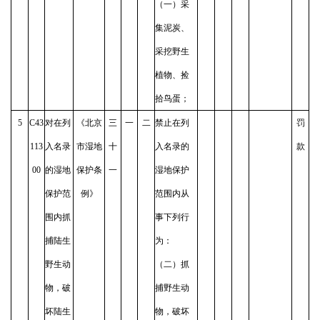
（一）采
集泥炭、
采挖野生
植物、捡
拾鸟蛋；
5
C43
对在列
《北京
三
一
二
禁止在列
罚
113
入名录
市湿地
十
入名录的
款
00
的湿地
保护条
一
湿地保护
保护范
例》
范围内从
围内抓
事下列行
捕陆生
为：
野生动
（二）抓
物，破
捕野生动
坏陆生
物，破坏