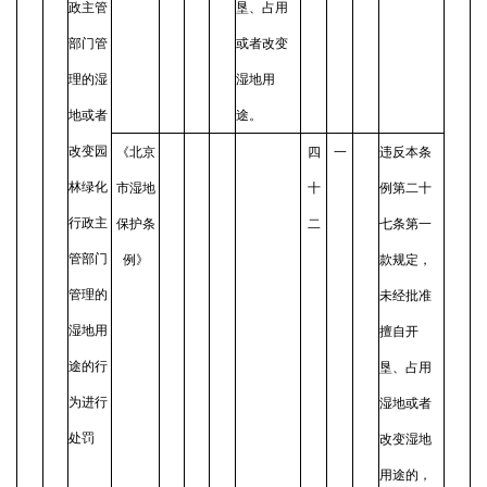
政主管
垦、占用
部门管
或者改变
理的湿
湿地用
地或者
途。
改变园
《北京
四
一
违反本条
林绿化
市湿地
十
例第二十
行政主
保护条
二
七条第一
管部门
例》
款规定，
管理的
未经批准
湿地用
擅自开
途的行
垦、占用
为进行
湿地或者
处罚
改变湿地
用途的，