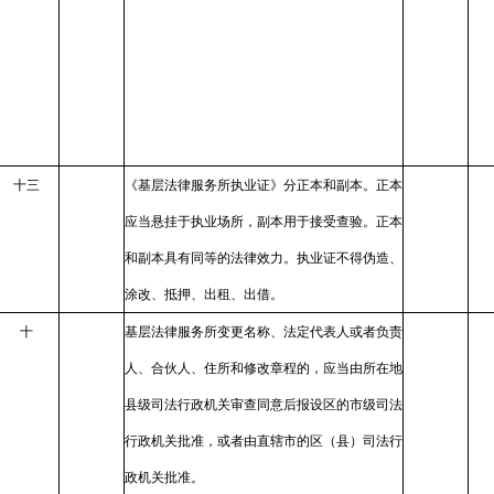
十三
《基层法律服务所执业证》分正本和副本。正本
应当悬挂于执业场所，副本用于接受查验。正本
和副本具有同等的法律效力。执业证不得伪造、
涂改、抵押、出租、出借。
十
基层法律服务所变更名称、法定代表人或者负责
人、合伙人、住所和修改章程的，应当由所在地
县级司法行政机关审查同意后报设区的市级司法
行政机关批准，或者由直辖市的区（县）司法行
政机关批准。