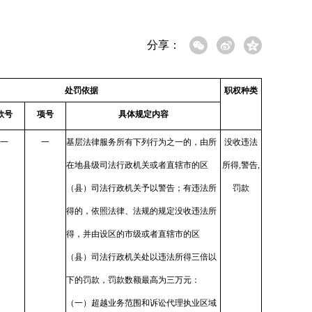
分享：
处罚依据
职权种类
款号
项号
具体规定内容
一
一
基层法律服务所有下列行为之一的，由所
没收违法
在地县级司法行政机关或者直辖市的区
所得,警告,
（县）司法行政机关予以警告；有违法所
罚款
得的，依照法律、法规的规定没收违法所
得，并由设区的市级或者直辖市的区
（县）司法行政机关处以违法所得三倍以
下的罚款，罚款数额最高为三万元：
（一）超越业务范围和诉讼代理执业区域