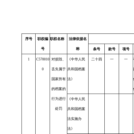
序号
职权编
职权名称
法律依据名
号
称
条号
款号
项号
1
C570010
对损毁、
《中华人民
二十四
一
一
0
丢失属于
共和国档案
国家所有
法》
的档案的
行为进行
《中华人民
处罚
共和国档案
法实施办
法》