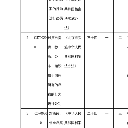
案的行为
共和国档案
进行处罚
法实施办
法》
2
C570020
对擅自提
《北京市实
三十四
一
二
0
供、抄
施中华人民
录、公
共和国档案
布、销毁
法办法》
属于国家
所有的档
案的行为
进行处罚
3
C570030
对涂改、
《中华人民
二十四
一
三
0
伪造档案
共和国档案