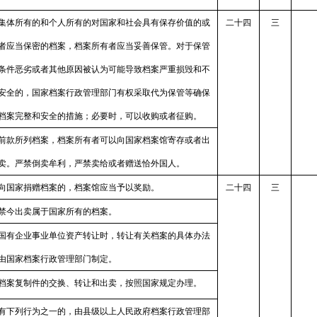
集体所有的和个人所有的对国家和社会具有保存价值的或
二十四
三
者应当保密的档案，档案所有者应当妥善保管。对于保管
条件恶劣或者其他原因被认为可能导致档案严重损毁和不
安全的，国家档案行政管理部门有权采取代为保管等确保
档案完整和安全的措施；必要时，可以收购或者征购。
前款所列档案，档案所有者可以向国家档案馆寄存或者出
卖。严禁倒卖牟利，严禁卖给或者赠送恰外国人。
向国家捐赠档案的，档案馆应当予以奖励。
二十四
三
禁今出卖属于国家所有的档案。
国有企业事业单位资产转让时，转让有关档案的具体办法
由国家档案行政管理部门制定。
档案复制件的交换、转让和出卖，按照国家规定办理。
有下列行为之一的，由县级以上人民政府档案行政管理部