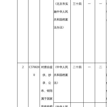
《北京市实
三十四
一
一
施中华人民
共和国档案
法办法》
2
C570020
对擅自提
《中华人民
二十四
一
二
0
供、抄
共和国档案
录、公
法》
布、销毁
属于国家
所有的档
《中华人民