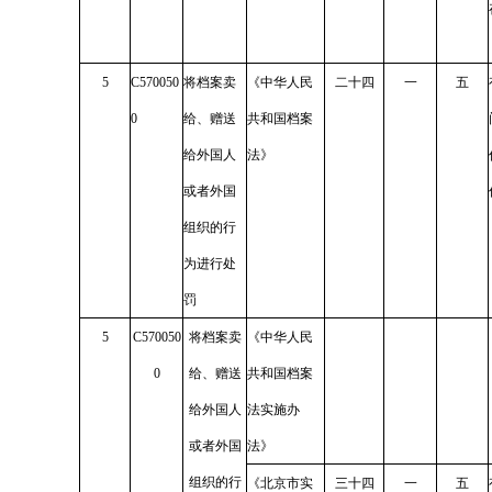
5
C570050
将档案卖
《中华人民
二十四
一
五
0
给、赠送
共和国档案
给外国人
法》
或者外国
组织的行
为进行处
罚
5
C570050
将档案卖
《中华人民
0
给、赠送
共和国档案
给外国人
法实施办
或者外国
法》
组织的行
《北京市实
三十四
一
五