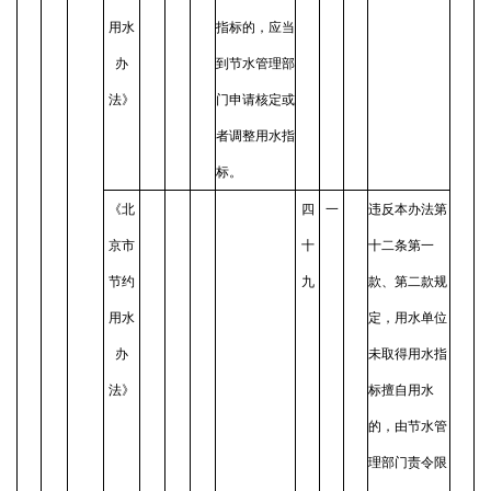
用水
指标的，应当
办
到节水管理部
法》
门申请核定或
者调整用水指
标。
《北
四
一
违反本办法第
京市
十
十二条第一
节约
九
款、第二款规
用水
定，用水单位
办
未取得用水指
法》
标擅自用水
的，由节水管
理部门责令限