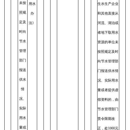
未按
用水
生水生产企业
照规
办
和其他直接从
定及
法》
河流、湖泊或
时向
者地下取用水
节水
资源的单位未
管理
按照规定及时
部门
向节水管理部
报送
门报送供水情
供水
况、实际用水
情
量或者提供虚
况、
假资料的，由
实际
节水管理部门
用水
责令限期改
量或
正，处1000元