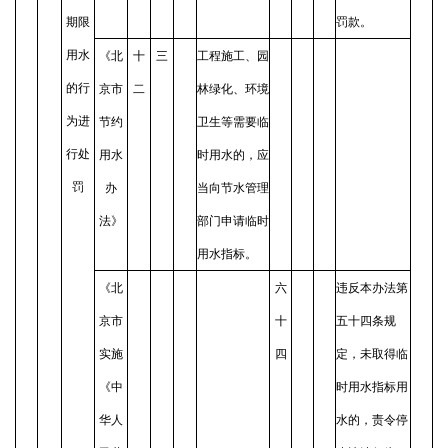
期限
罚款。
用水
《北
十
三
工程施工、园
的行
京市
二
林绿化、环境
为进
节约
卫生等需要临
行处
用水
时用水的，应
罚
办
当向节水管理
法》
部门申请临时
用水指标。
《北
六
违反本办法第
京市
十
五十四条规
实施
四
定，未取得临
《中
时用水指标用
华人
水的，责令停