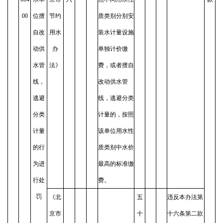
00
位擅
节约
质类别分别安
自改
用水
装水计量设施
动供
办
单独计价缴
水管
法》
费，或者擅自
线，
改动供水管
逃避
线，逃避分类
分类
计量的，按照
计量
该单位用水性
的行
质类别中水价
为进
最高的标准缴
行处
费。
罚
《北
五
违反本办法第
京市
十
十六条第二款