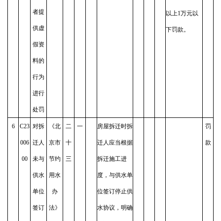
者提
以上1万元以
供虚
下罚款。
假资
料的
行为
进行
处罚
6
C23
对拆
《北
二
一
房屋拆迁时拆
罚
006
迁人
京市
十
迁人应当根据
款
00
未与
节约
三
拆迁施工进
供水
用水
度，与供水单
单位
办
位签订停止供
签订
法》
水协议，明确