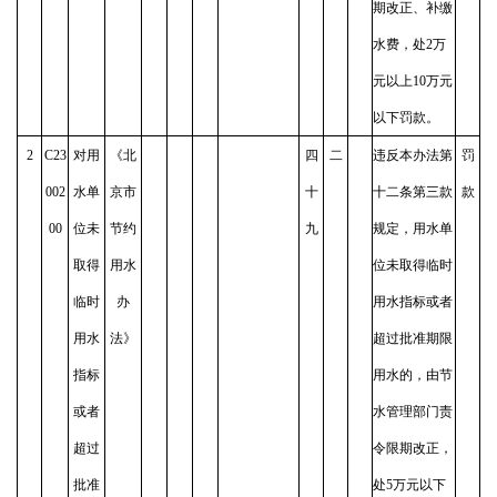
期改正、补缴
水费，处2万
元以上10万元
以下罚款。
2
C23
对用
《北
四
二
违反本办法第
罚
002
水单
京市
十
十二条第三款
款
00
位未
节约
九
规定，用水单
取得
用水
位未取得临时
临时
办
用水指标或者
用水
法》
超过批准期限
指标
用水的，由节
或者
水管理部门责
超过
令限期改正，
批准
处5万元以下