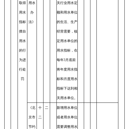
取得
用水
关行业用水定
用水
办
额和用水单位
指标
法》
的生活、生产
擅自
经营需要，核
用水
定用水单位的
的行
用水指标，在
为进
每年3月底前
行处
将年度用水指
罚
标和月度用水
指标下达到相
关用水单位。
《北
十
二
新增用水单位
京市
二
或者用水单位
节约
需要调整用水