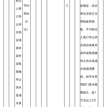
拆迁
节约
三
款规定，供水
人签
用水
单位没有正当
订停
办
理由故意拖
止供
法》
延、不与拆迁
水协
人签订停止供
议或
水协议或者未
者未
及时采取措施
及时
停止供水造成
采取
水资源浪费
措施
的，由节水管
停止
理部门责令限
供水
期改正，处1
造成
万元以上5万
水资