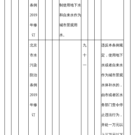
条例
制使用地下水
2019
和自来水作为
年修
城市景观用
订
水。
北京
九
违反本条例规
市水
十
定，使用地下
污染
一
水或者自来水
防治
作为城市景观
条例
水体补水的，
2019
由市或者区水
年修
务部门责令停
订
止违法行为，
并处一万元以
上三万元以下