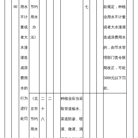
00
用水
节约
七
款规定，种植
不计
用水
业用水不计量
量或
办
或者大水漫灌
者大
法》
造成浪费用水
水漫
的，由节水管
灌造
理部门责令限
成浪
期改正，可处
费用
5000元以下罚
水的
款。
行为
《北
二
二
种植业应当采
进行
京市
十
取管道输水、
处罚
节约
八
渠道防渗、喷
用水
灌、微灌、滴