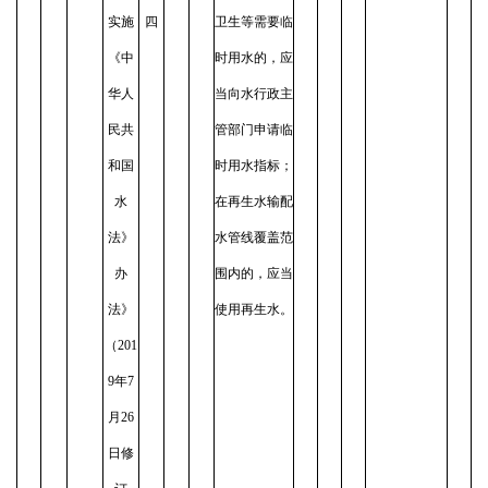
实施
四
卫生等需要临
《中
时用水的，应
华人
当向水行政主
民共
管部门申请临
和国
时用水指标；
水
在再生水输配
法》
水管线覆盖范
办
围内的，应当
法》
使用再生水。
（201
9年7
月26
日修