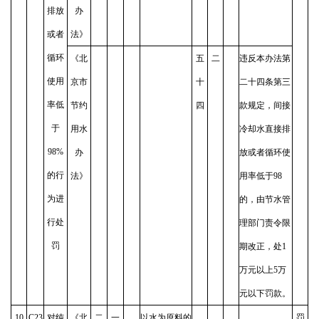
排放
办
或者
法》
循环
《北
五
二
违反本办法第
使用
京市
十
二十四条第三
率低
节约
四
款规定，间接
于
用水
冷却水直接排
98%
办
放或者循环使
的行
法》
用率低于98
为进
的，由节水管
行处
理部门责令限
罚
期改正，处1
万元以上5万
元以下罚款。
10
C23
对纯
《北
二
一
以水为原料的
罚