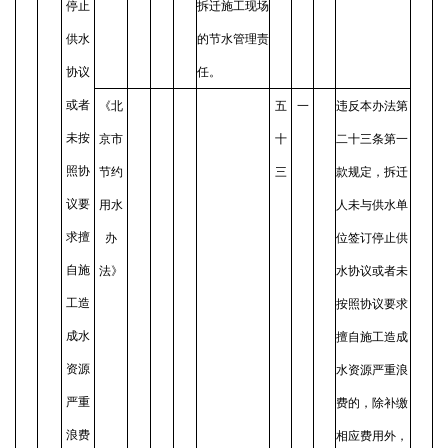
停止
拆迁施工现场
供水
的节水管理责
协议
任。
或者
《北
五
一
违反本办法第
未按
京市
十
二十三条第一
照协
节约
三
款规定，拆迁
议要
用水
人未与供水单
求擅
办
位签订停止供
自施
法》
水协议或者未
工造
按照协议要求
成水
擅自施工造成
资源
水资源严重浪
严重
费的，除补缴
浪费
相应费用外，