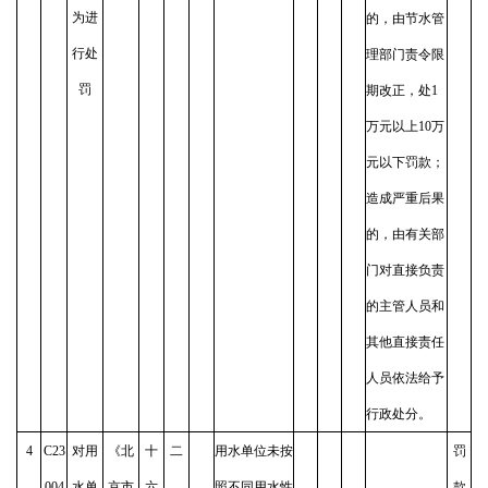
为进
的，由节水管
行处
理部门责令限
罚
期改正，处1
万元以上10万
元以下罚款；
造成严重后果
的，由有关部
门对直接负责
的主管人员和
其他直接责任
人员依法给予
行政处分。
4
C23
对用
《北
十
二
用水单位未按
罚
004
水单
京市
六
照不同用水性
款