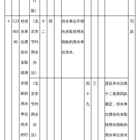
订
版）
3
C23
对供
《北
十
四
供水单位不得
罚
003
水单
京市
二
向未取得用水
款
00
位擅
节约
指标的用水单
自向
用水
位供水。
未取
办
得用
法》
水指
《北
四
三
违反本办法第
标的
京市
十
十二条第四款
用水
节约
九
规定，供水单
单位
用水
位擅自向未取
供水
办
得用水指标的
的行
法》
用水单位供水