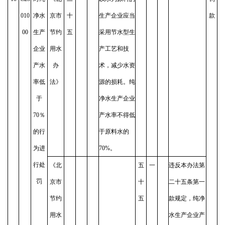
010
净水
京市
十
生产企业应当
款
00
生产
节约
五
采用节水型生
企业
用水
产工艺和技
产水
办
术，减少水资
率低
法》
源的损耗。纯
于
净水生产企业
70％
产水率不得低
的行
于原料水的
为进
70%。
行处
《北
五
一
违反本办法第
罚
京市
十
二十五条第一
节约
五
款规定，纯净
用水
水生产企业产