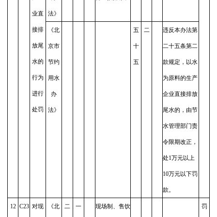
业直
法》
接排
《北
五
二
违反本办法第
放尾
京市
十
二十五条第二
水的
节约
五
款规定，以水
行为
用水
为原料的生产
进行
办
企业直接排放
处罚
法》
尾水的，由节
水管理部门责
令限期改正，
处1万元以上
10万元以下罚
款。
12
C23
对现
《北
二
一
现场制、售饮
罚