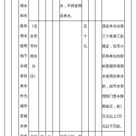
用水
水，不得使用
和市
自来水。
政杂
《北
五
违反本办法第
用水
京市
十
三十条第三款
使用
节约
九
规定，住宅小
地下
用水
区和单位内部
水或
办
的景观环境用
者自
法》
水使用自来水
来水
的，由节水管
作为
理部门责令限
城市
期改正，处1
景观
万元以上3万
水体
元以下罚款。
补水