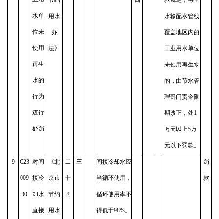
水单
用水
水输配水管线
位未
办
覆盖地区内的
使用
法》
工业用水单位
再生
未使用再生水
水的
的，由节水管
行为
理部门责令限
进行
期改正，处1
处罚
万元以上5万
元以下罚款。
9
C23
对间
《北
二
三
间接冷却水应
罚
009
接冷
京市
十
当循环使用，
款
00
却水
节约
四
循环使用率不
直接
用水
得低于98%。