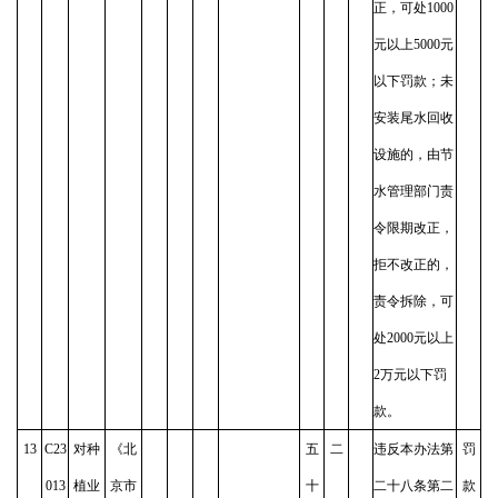
正，可处1000
元以上5000元
以下罚款；未
安装尾水回收
设施的，由节
水管理部门责
令限期改正，
拒不改正的，
责令拆除，可
处2000元以上
2万元以下罚
款。
13
C23
对种
《北
五
二
违反本办法第
罚
013
植业
京市
十
二十八条第二
款