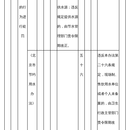
的行
供水源；违反
为进
规定提供水源
行处
的，由节水管
罚
理部门责令限
期改正。
《北
五
违反本办法第
京市
十
二十六条规
节约
六
定，现场制、
用水
售饮用水单位
办
或者个人未备
法》
案的，由卫生
行政主管部门
责令限期改