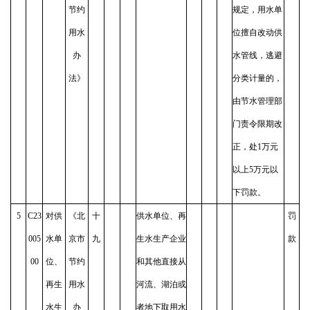
节约
规定，用水单
用水
位擅自改动供
办
水管线，逃避
法》
分类计量的，
由节水管理部
门责令限期改
正，处1万元
以上5万元以
下罚款。
5
C23
对供
《北
十
供水单位、再
罚
005
水单
京市
九
生水生产企业
款
00
位、
节约
和其他直接从
再生
用水
河流、湖泊或
水生
办
者地下取用水