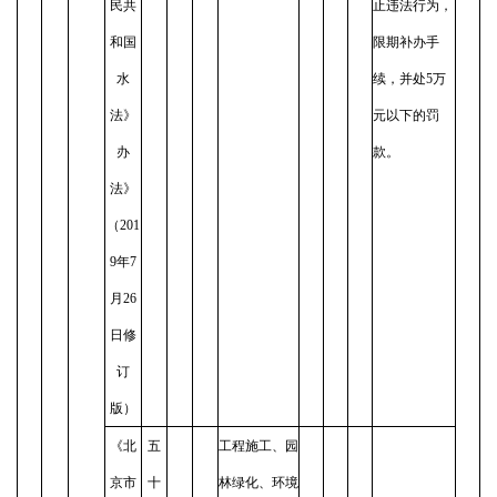
民共
止违法行为，
和国
限期补办手
水
续，并处5万
法》
元以下的罚
办
款。
法》
（201
9年7
月26
日修
订
版）
《北
五
工程施工、园
京市
十
林绿化、环境