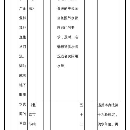
产企
法》
资源的单位应
业和
当按照节水管
其他
理部门的要
直接
求，及时、准
从河
确报送供水情
流、
况或者实际用
湖泊
水量。
或者
地下
取用
水资
《北
五
违反本办法第
源的
京市
十
十九条规定，
单位
节约
二
供水单位、再