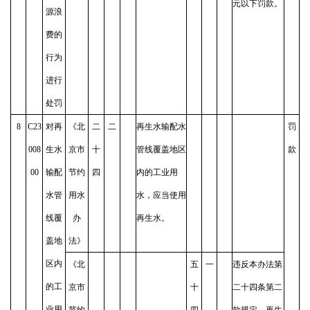
元以下罚款。
源浪
费的
行为
进行
处罚
8
C23
对再
《北
二
二
再生水输配水
罚
008
生水
京市
十
管线覆盖地区
款
00
输配
节约
四
内的工业用
水管
用水
水，应当使用
线覆
办
再生水。
盖地
法》
区内
《北
五
一
违反本办法第
的工
京市
十
二十四条第二
业用
节约
四
款规定，再生