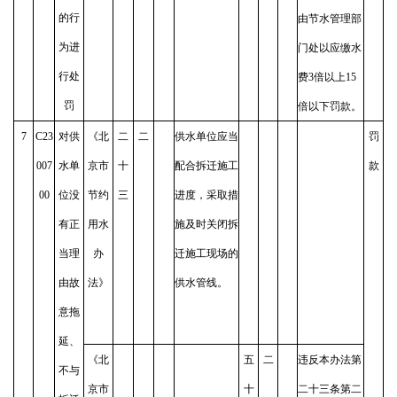
的行
由节水管理部
为进
门处以应缴水
行处
费3倍以上15
罚
倍以下罚款。
7
C23
对供
《北
二
二
供水单位应当
罚
007
水单
京市
十
配合拆迁施工
款
00
位没
节约
三
进度，采取措
有正
用水
施及时关闭拆
当理
办
迁施工现场的
由故
法》
供水管线。
意拖
延、
《北
五
二
违反本办法第
不与
京市
十
二十三条第二