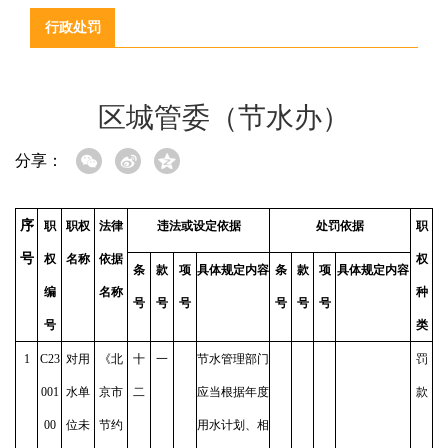
行政处罚
区城管委（节水办）
分享：
序
职
职权
法律
违法或设定依据
处罚依据
职
号
权
名称
依据
权
条
款
项
具体规定内容
条
款
项
具体规定内容
编
名称
种
号
号
号
号
号
号
号
类
1
C23
对用
《北
十
一
节水管理部门
罚
001
水单
京市
二
应当根据年度
款
00
位未
节约
用水计划、相