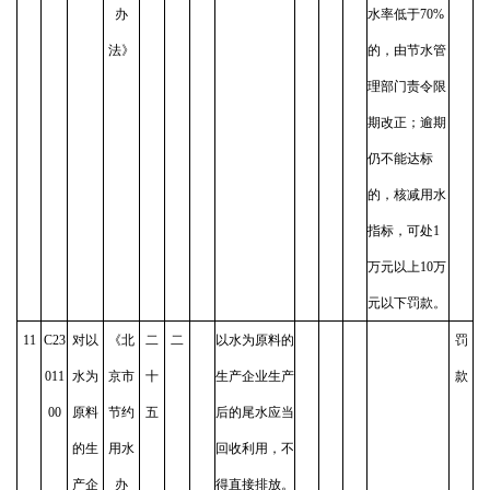
办
水率低于70%
法》
的，由节水管
理部门责令限
期改正；逾期
仍不能达标
的，核减用水
指标，可处1
万元以上10万
元以下罚款。
11
C23
对以
《北
二
二
以水为原料的
罚
011
水为
京市
十
生产企业生产
款
00
原料
节约
五
后的尾水应当
的生
用水
回收利用，不
产企
办
得直接排放。