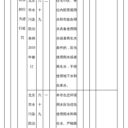
北京
六
二
住宅小区、单
的行
市水
十
位内部景观用
为进
污染
九
水和市政杂用
行处
防治
水具备使用雨
罚
条例
水或者再生水
2019
条件的，应当
年修
使用雨水或者
订
再生水，不得
使用地下水和
自来水。
北京
六
一
本市生态环境
市水
十
用水应当优先
污染
九
使用雨水和再
防治
生水。严格限