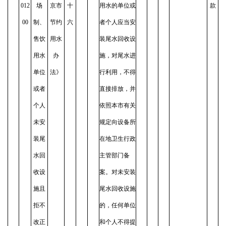
012
场
京市
十
用水的单位或
款
00
制、
节约
六
者个人应当安
售饮
用水
装尾水回收设
用水
办
施，对尾水进
单位
法》
行利用，不得
或者
直接排放，并
个人
依照本市有关
未安
规定向设备所
装尾
在地卫生行政
水回
主管部门备
收设
案。对未安装
施且
尾水回收设施
拒不
的，任何单位
改正
和个人不得提