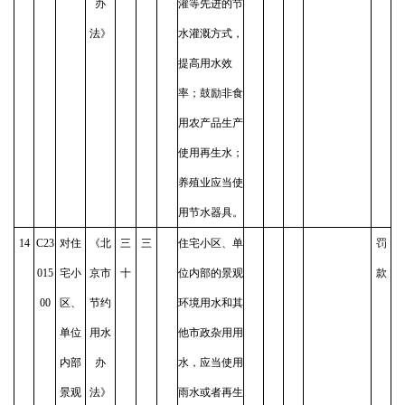
办
灌等先进的节
法》
水灌溉方式，
提高用水效
率；鼓励非食
用农产品生产
使用再生水；
养殖业应当使
用节水器具。
14
C23
对住
《北
三
三
住宅小区、单
罚
015
宅小
京市
十
位内部的景观
款
00
区、
节约
环境用水和其
单位
用水
他市政杂用用
内部
办
水，应当使用
景观
法》
雨水或者再生