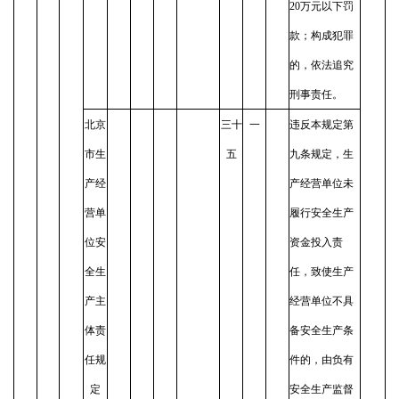
20万元以下罚
款；构成犯罪
的，依法追究
刑事责任。
北京
三十
一
违反本规定第
市生
五
九条规定，生
产经
产经营单位未
营单
履行安全生产
位安
资金投入责
全生
任，致使生产
产主
经营单位不具
体责
备安全生产条
任规
件的，由负有
定
安全生产监督