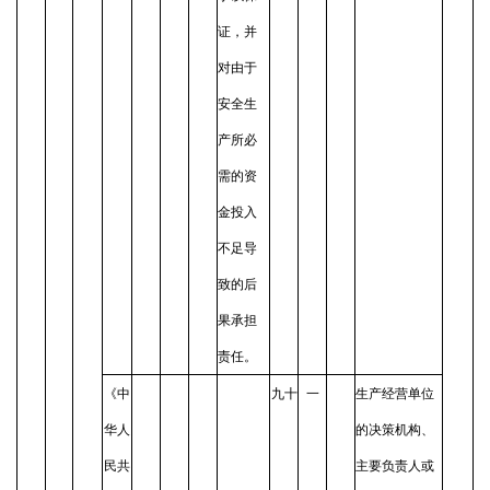
证，并
对由于
安全生
产所必
需的资
金投入
不足导
致的后
果承担
责任。
《中
九十
一
生产经营单位
华人
的决策机构、
民共
主要负责人或