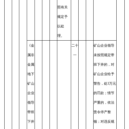
照有关
规定予
以处
理。
《金
二十
矿山企业领导
属非
一
未按照规定带
金属
班下井的，对
地下
矿山企业给予
矿山
警告，处3万元
企业
的罚款；情节
领导
严重的，依法
带班
责令停产整
下井
顿；对违反规