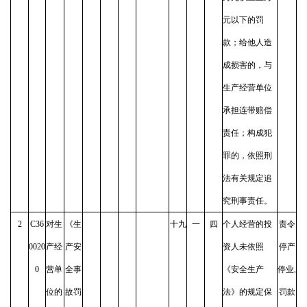
元以下的罚
款；给他人造
成损害的，与
生产经营单位
承担连带赔偿
责任；构成犯
罪的，依照刑
法有关规定追
究刑事责任。
2
C36
对生
《生
十九
一
四
个人经营的投
责令
0020
产经
产安
资人未依照
停产
0
营单
全事
《安全生产
停业,
位的
故罚
法》的规定保
罚款