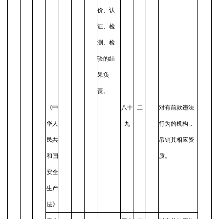
价、认
证、检
测、检
验的结
果负
责。
《中
八十
二
对有前款违法
华人
九
行为的机构，
民共
吊销其相应资
和国
质。
安全
生产
法》