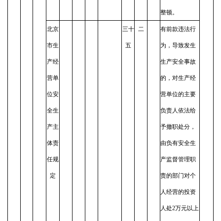
整顿。
北京
三十
二
有前款违法行
市生
五
为，导致发生
产经
生产安全事故
营单
的，对生产经
位安
营单位的主要
全生
负责人依法给
产主
予撤职处分，
体责
由负有安全生
任规
产监督管理职
定
责的部门对个
人经营的投资
人处2万元以上