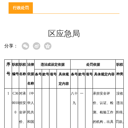
行政处罚
区应急局
分享：
序
职权
职权
法律
违法或设定依据
处罚依据
职权
号
编号
名称
依据
种类
条号
款号
项号
具体规
条号
款号
项号
具体规定内容
名称
定内容
1
C36
对承
《中
八十
一
承担安全评
没收
0010
担安
华人
九
价、认证、检
违法
0
全评
民共
测、检验工作
所得,
价、
和国
的机构，出具
罚款,