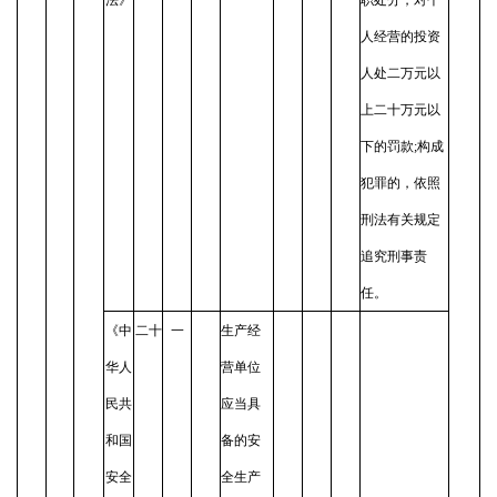
人经营的投资
人处二万元以
上二十万元以
下的罚款;构成
犯罪的，依照
刑法有关规定
追究刑事责
任。
《中
二十
一
生产经
华人
营单位
民共
应当具
和国
备的安
安全
全生产