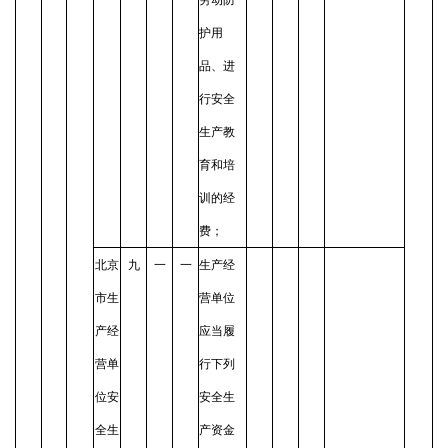
护用
品、进
行安全
生产教
育和培
训的经
费；
北京
九
一
一
生产经
市生
营单位
产经
应当履
营单
行下列
位安
安全生
全生
产资金