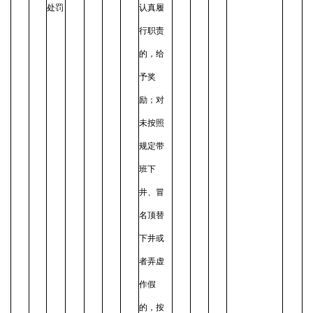
处罚
认真履
行职责
的，给
予奖
励；对
未按照
规定带
班下
井、冒
名顶替
下井或
者弄虚
作假
的，按