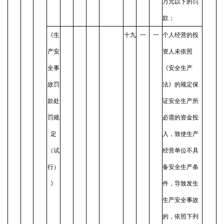
万元以下的罚
款；
《生
十九
一
一
个人经营的投
产安
资人未依照
全事
《安全生产
故罚
法》的规定保
款处
证安全生产所
罚规
必需的资金投
定
入，致使生产
（试
经营单位不具
行）
备安全生产条
》
件，导致发生
生产安全事故
的，依照下列