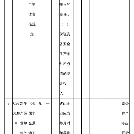
产主
投入的
体责
责任：
任规
（一）
定
保证具
备安全
生产条
件所必
需的资
金投
入；
3
C36
对生
《金
九
一
矿山企
责令
0030
产经
属非
业应当
停产
0
营单
金属
每月对
停业,
位的
地下
领导带
罚款