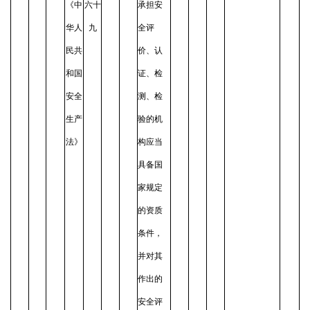
《中
六十
承担安
华人
九
全评
民共
价、认
和国
证、检
安全
测、检
生产
验的机
法》
构应当
具备国
家规定
的资质
条件，
并对其
作出的
安全评