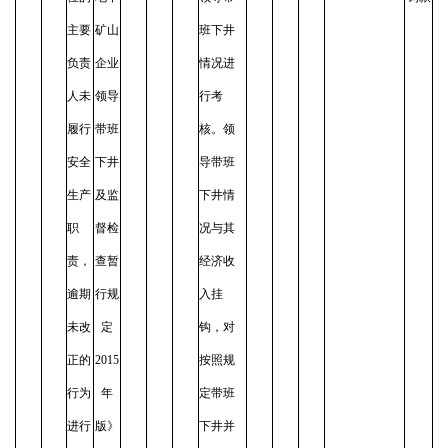
主要
矿山
班下井
负责
企业
情况进
人未
领导
行考
履行
带班
核。领
安全
下井
导带班
生产
及监
下井情
职
督检
况与其
责，
查暂
经济收
逾期
行规
入挂
未改
定
钩，对
正的
2015
按照规
行为
年
定带班
进行
版》
下井并