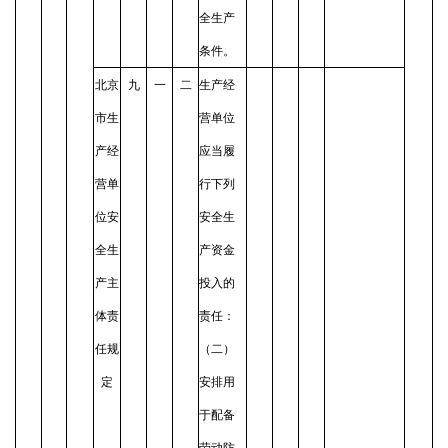
全生产
条件。
北京
九
一
二
生产经
市生
营单位
产经
应当履
营单
行下列
位安
安全生
全生
产资金
产主
投入的
体责
责任：
任规
（二）
定
安排用
于配备
劳动防