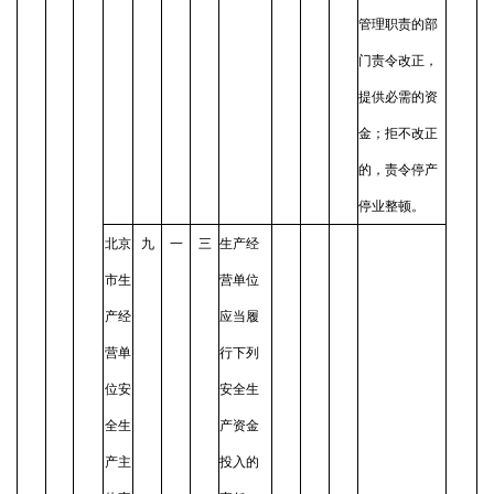
管理职责的部
门责令改正，
提供必需的资
金；拒不改正
的，责令停产
停业整顿。
北京
九
一
三
生产经
市生
营单位
产经
应当履
营单
行下列
位安
安全生
全生
产资金
产主
投入的