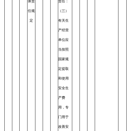
体责
责任：
任规
（三）
定
有关生
产经营
单位应
当按照
国家规
定提取
和使用
安全生
产费
用，专
门用于
改善安