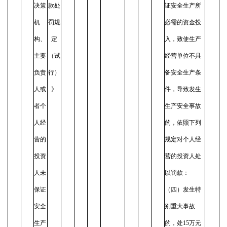
决策
款处
证安全生产所
机
罚规
必需的资金投
构、
定
入，致使生产
主要
（试
经营单位不具
负责
行）
备安全生产条
人或
》
件，导致发生
者个
生产安全事故
人经
的，依照下列
营的
规定对个人经
投资
营的投资人处
人未
以罚款：
保证
（四）发生特
安全
别重大事故
生产
的，处15万元