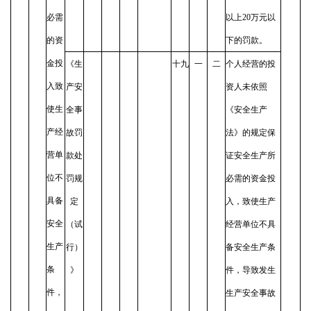
必需
以上20万元以
的资
下的罚款。
金投
《生
十九
一
二
个人经营的投
入致
产安
资人未依照
使生
全事
《安全生产
产经
故罚
法》的规定保
营单
款处
证安全生产所
位不
罚规
必需的资金投
具备
定
入，致使生产
安全
（试
经营单位不具
生产
行）
备安全生产条
条
》
件，导致发生
件，
生产安全事故