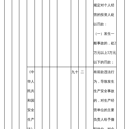
规定对个人经
营的投资人处
以罚款：
（一）发生一
般事故的，处2
万元以上5万元
以下的罚款；
《中
九十
二
有前款违法行
华人
为，导致发生
民共
生产安全事故
和国
的，对生产经
安全
营单位的主要
生产
负责人给予撤
法》
职处分，对个