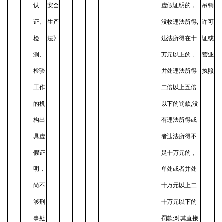
认
安全
虚假证明的，
吊销
证、
生产
没收违法所得;
许可
检
法》
违法所得在十
证或
测、
万元以上的，
营业
检验
并处违法所得
执照
工作
二倍以上五倍
的机
以下的罚款;没
构出
有违法所得或
具虚
者违法所得不
假证
足十万元的，
明，
单处或者并处
尚不
十万元以上二
够刑
十万元以下的
事处
罚款;对其直接