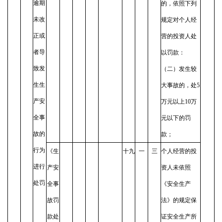
逾期
的，依照下列
未改
规定对个人经
正或
营的投资人处
者导
以罚款：
致发
（二）发生较
生生
大事故的，处5
产安
万元以上10万
全事
元以下的罚
故的
款；
行为
《生
十九
一
三
个人经营的投
进行
产安
资人未依照
处罚
全事
《安全生产
故罚
法》的规定保
款处
证安全生产所