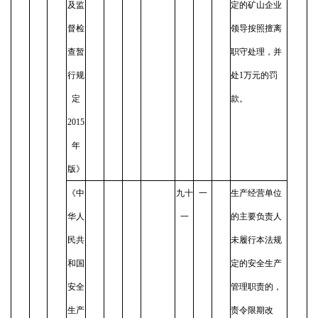
及监
定的矿山企业
督检
领导按照擅离
查暂
职守处理，并
行规
处1万元的罚
定
款。
2015
年
版》
《中
九十
一
生产经营单位
华人
一
的主要负责人
民共
未履行本法规
和国
定的安全生产
安全
管理职责的，
生产
责令限期改