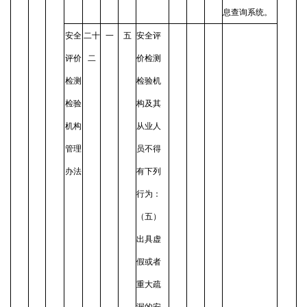
息查询系统。
安全
二十
一
五
安全评
评价
二
价检测
检测
检验机
检验
构及其
机构
从业人
管理
员不得
办法
有下列
行为：
（五）
出具虚
假或者
重大疏
漏的安