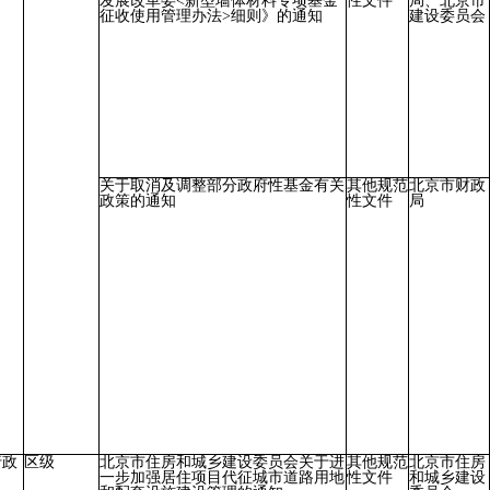
发展改革委<新型墙体材料专项基金
性文件
局、北京市
征收使用管理办法>细则》的通知
建设委员会
关于取消及调整部分政府性基金有关
其他规范
北京市财政
政策的通知
性文件
局
行政
区级
北京市住房和城乡建设委员会关于进
其他规范
北京市住房
一步加强居住项目代征城市道路用地
性文件
和城乡建设