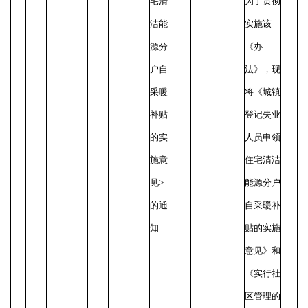
宅清
为了贯彻
洁能
实施该
源分
《办
户自
法》，现
采暖
将《城镇
补贴
登记失业
的实
人员申领
施意
住宅清洁
见>
能源分户
的通
自采暖补
知
贴的实施
意见》和
《实行社
区管理的