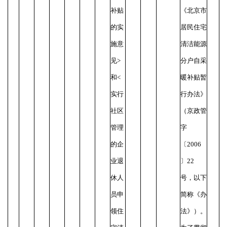
补贴
《北京市
的实
居民住宅
施意
清洁能源
见>
分户自采
和<
暖补贴暂
实行
行办法》
社区
（京政管
管理
字
的企
〔2006
业退
〕22
休人
号，以下
员申
简称《办
领住
法》）。