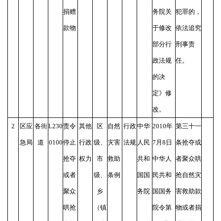
捐赠
务院关
犯罪的，
款物
于修改
依法追究
部分行
刑事责
政法规
任。
的决
定》修
改。
2
区应
各街
L230
责令
其他
区
自然
行政
中华
2010年
第三十一
急局
道
0100
停止
行政
级、
灾害
法规
人民
7月8日
条抢夺或
抢夺
权力
市
救助
共和
中华人
者聚众哄
或者
级、
条例
国国
民共和
抢自然灾
聚众
乡
务院
国国务
害救助款
哄抢
（镇
院令第
物或者捐