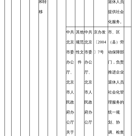
和转
退休人员
移
提供社会
化服务。
中共
其他
中共
京办发
市、区
北京
规范
北京
〔
2004
（县）劳
市委
性文
市委
〕7号
动保障部
办公
件
办公
门，负责
厅、
厅、
推进企业
北京
北京
退休人员
市人
市人
社会化管
民政
民政
理服务的
府办
府办
统一规
公厅
公厅
划、协
关于
调、检查