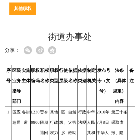
其他职权
街道办事处
分享：
序
区级
实施
职权
职权
职权
行使
依据
依据
制定
发布号
法条
备
号
业务
主体
编码
名称
类型
层级
名称
类别
机关
令（文
（具体
注
指导
号）
规定）
部门
内容
1
区应
各街
L230
责令
其他
区
自然
行政
中华
2010年
第三十条
急局
道
0800
限期
行政
级、
灾害
法规
人民
7月8日
采取虚
退回
权力
乡
救助
共和
中华人
报、隐