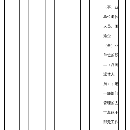
（事）业
单位退休
人员、困
难企
（事）业
单位的职
工（含离
退休人
员）；老
干部部门
管理的去
世离休干
部无工作