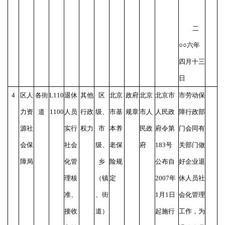
二
○○六年
四月十三
日
4
区人
各街
L110
退休
其他
区
北京
政府
北京
北京市
市劳动保
力资
道
1100
人员
行政
级、
市基
规章
市人
人民政
障行政部
源社
实行
权力
市
本养
民政
府令第
门会同有
会保
社会
级、
老保
府
183号
关部门做
障局
化管
乡
险规
公布自
好企业退
理核
（镇
定
2007年
休人员社
准、
、街
1月1日
会化管理
接收
道）
起施行
工作，为