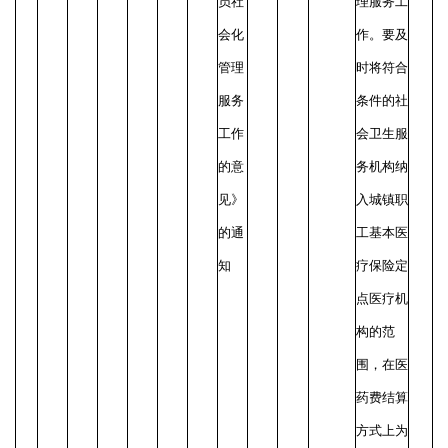
员社
理服务工
会化
作。要及
管理
时将符合
服务
条件的社
工作
会卫生服
的意
务机构纳
见》
入城镇职
的通
工基本医
知
疗保险定
点医疗机
构的范
围，在医
药费结算
方式上为