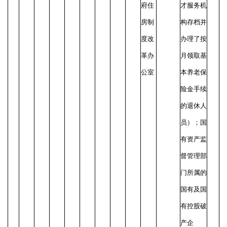
府住
才服务机
房制
构存档并
度改
办理了按
革办
月领取基
公室
本养老保
险金手续
的退休人
员）；国
有资产监
督管理部
门所属的
国有及国
有控股破
产企