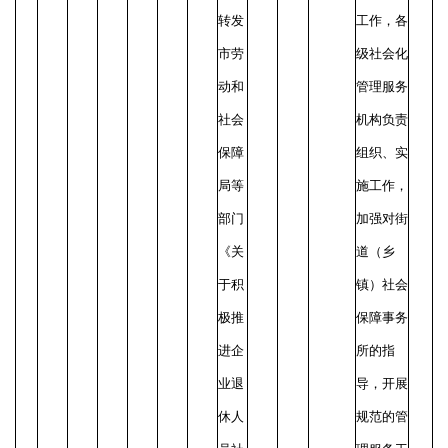
转发
工作，各
市劳
级社会化
动和
管理服务
社会
机构负责
保障
组织、实
局等
施工作，
部门
加强对街
《关
道（乡
于积
镇）社会
极推
保障事务
进企
所的指
业退
导，开展
休人
规范的管