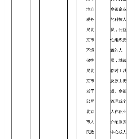
地方
乡镇企业
税务
的科技人
局北
员，公益
京市
性组织安
环境
置的人
保护
员，城镇
局北
临时工以
京市
及原由街
老干
道、乡镇
部局
管理或个
北京
人在职业
市人
介绍服务
民政
中心或人