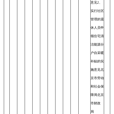
意见
2、
实行社区
管理的退
休人员申
领住宅清
洁能源分
户自采暖
补贴的实
施意见
北
京市劳动
和社会保
障局
北京
市财政
局