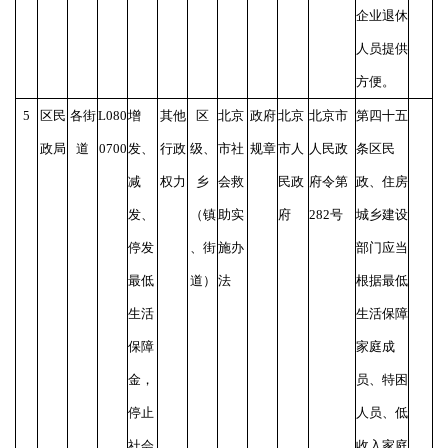
企业退休
人员提供
方便。
5
区民
各街
L080
增
其他
区
北京
政府
北京
北京市
第四十五
政局
道
0700
发、
行政
级、
市社
规章
市人
人民政
条区民
减
权力
乡
会救
民政
府令第
政、住房
发、
（镇
助实
府
282号
城乡建设
停发
、街
施办
部门应当
最低
道）
法
根据最低
生活
生活保障
保障
家庭成
金，
员、特困
停止
人员、低
社会
收入家庭