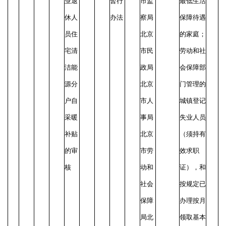
业退
暂行
市监
最低生活
休人
办法
察局
保障待遇
员住
北京
的家庭；
宅清
市民
劳动和社
洁能
政局
会保障部
源分
北京
门管理的
户自
市人
城镇登记
采暖
事局
失业人员
补贴
北京
（须持有
的审
市劳
效求职
核
动和
证），和
社会
按规定已
保障
办理按月
局北
领取基本