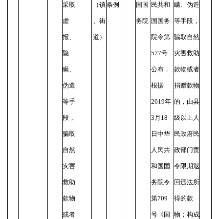
采取
（镇
条例
国国
民共和
瞒、伪造
虚
、街
务院
国国务
等手段，
报、
道）
院令第
骗取自然
隐
577号
灾害救助
瞒、
公布，
款物或者
伪造
根据
捐赠款物
等手
2019年
的，由县
段，
3月18
级以上人
骗取
日中华
民政府民
自然
人民共
政部门责
灾害
和国国
令限期退
救助
务院令
回违法所
款物
第709
得的款
或者
号《国
物；构成