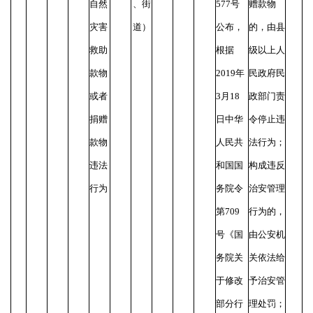
自然
、街
577号
赠款物
灾害
道）
公布，
的，由县
救助
根据
级以上人
款物
2019年
民政府民
或者
3月18
政部门责
捐赠
日中华
令停止违
款物
人民共
法行为；
违法
和国国
构成违反
行为
务院令
治安管理
第709
行为的，
号《国
由公安机
务院关
关依法给
于修改
予治安管
部分行
理处罚；