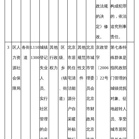
政法规
构成犯罪
的决
的，依法
定》修
追究刑事
改。
责任。
3
区人
各街
L110
城镇
其他
区
北京
其他
北京
京政管
第七条特
力资
道
1300
登记
行政
级、
市居
规范
市城
字
殊群体是
源社
失业
权力
乡
民住
性文
市管
〔
2006
指民政部
会保
人
（镇
宅清
件
理委
〕22号
门管理的
障局
员、
、街
洁能
员会
城镇优抚
实行
道）
源分
北京
对象、征
社区
户自
市财
地超转人
管理
采暖
政局
员、享受
的企
补贴
北京
城市居民