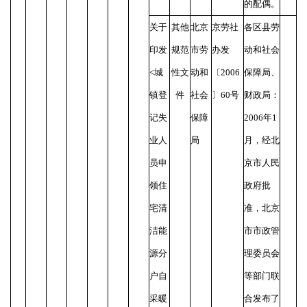
的配偶。
关于
其他
北京
京劳社
各区县劳
印发
规范
市劳
办发
动和社会
<城
性文
动和
〔
2006
保障局、
镇登
件
社会
〕60号
财政局：
记失
保障
2006年1
业人
局
月，经北
员申
京市人民
领住
政府批
宅清
准，北京
洁能
市市政管
源分
理委员会
户自
等部门联
采暖
合发布了