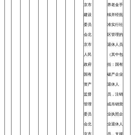
京市
养老金手
建设
续并经批
委员
准实行社
会北
区管理的
京市
退休人员
人民
（其中包
政府
括：国有
国有
破产企业
资产
退休人
监督
员，注销
管理
或吊销营
委员
业执照企
会北
业退休人
京市
员，支援