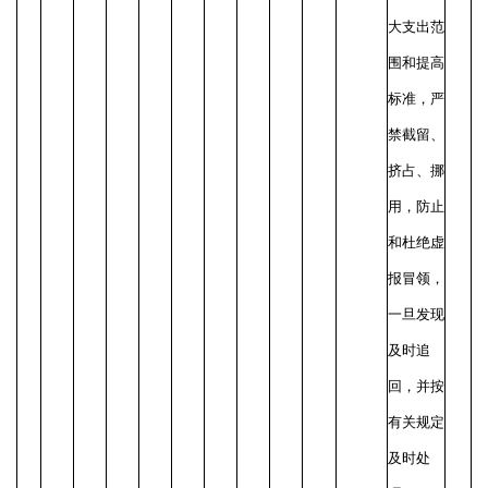
大支出范
围和提高
标准，严
禁截留、
挤占、挪
用，防止
和杜绝虚
报冒领，
一旦发现
及时追
回，并按
有关规定
及时处