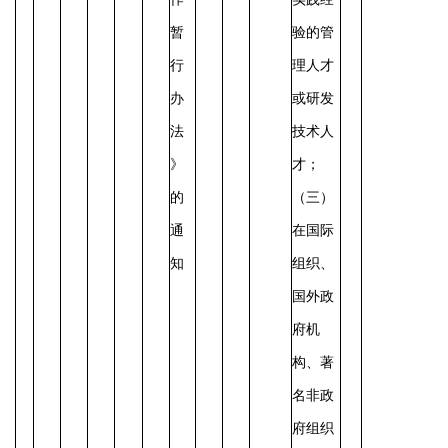
暂
验的管
行
理人才
办
或研发
法
技术人
》
才；
的
（三）
通
在国际
知
组织、
国外政
府机
构、著
名非政
府组织