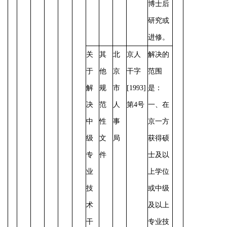
博士后
研究或
进修。
关
其
北
京人
解决的
于
他
京
干字
范围
解
规
市
[1993]
是：
决
范
人
第4号
一、在
中
性
事
京一方
级
文
局
获得硕
专
件
士及以
业
上学位
技
或中级
术
及以上
干
专业技