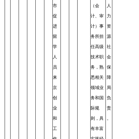
市
（会
人
促
计、审
力
进
计）事
资
留
务所担
源
学
任高级
社
人
技术职
会
员
务，熟
保
来
悉相关
障
京
领域业
局
创
务和国
负
业
际规
责
和
则，具
。
工
有丰富
作
实践经