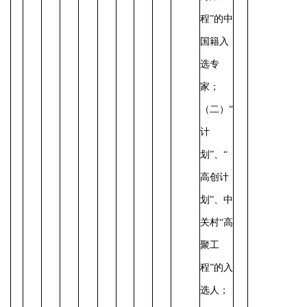
程”的中
国籍入
选专
家；
（二）“
计
划”、“
高创计
划”、中
关村“高
聚工
程”的入
选人；