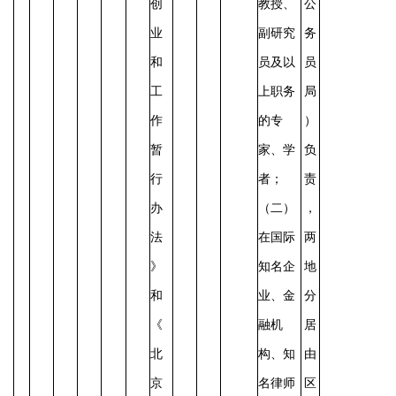
创
教授、
公
业
副研究
务
和
员及以
员
工
上职务
局
作
的专
）
暂
家、学
负
行
者；
责
办
（二）
，
法
在国际
两
》
知名企
地
和
业、金
分
《
融机
居
北
构、知
由
京
名律师
区