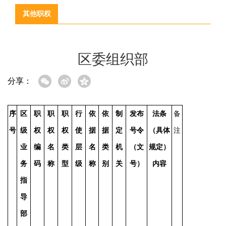
其他职权
区委组织部
分享：
序
区
职
职
职
行
依
依
制
发布
法条
备
号
级
权
权
权
使
据
据
定
号令
（具体
注
业
编
名
类
层
名
类
机
（文
规定）
务
码
称
型
级
称
别
关
号）
内容
指
导
部