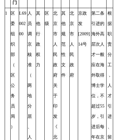
门
1
区
L69
人
其
区
北
其
北
京政
第二条
根
委
002
员
他
级
京
他
京
发
引进的
据
组
00
调
行
市
规
市
[2009]
海外高
职
织
京
政
人
范
人
14号
层次人
责
部
核
权
民
性
民
才一般
分
（
准
力
政
文
政
应在海
工
区
（
府
件
府
外取得
，
公
两
关
博士学
人
务
地
于
位，不
才
员
分
印
超过
55
引
局
居
发
岁，引
进
）
、
《
进后每
、
人
北
年在京
留