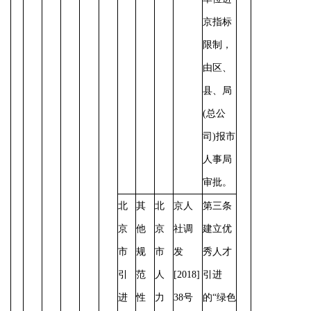
京指标
限制，
由区、
县、局
(总公
司)报市
人事局
审批。
北
其
北
京人
第三条
京
他
京
社调
建立优
市
规
市
发
秀人才
引
范
人
[2018]
引进
进
性
力
38号
的
“绿色