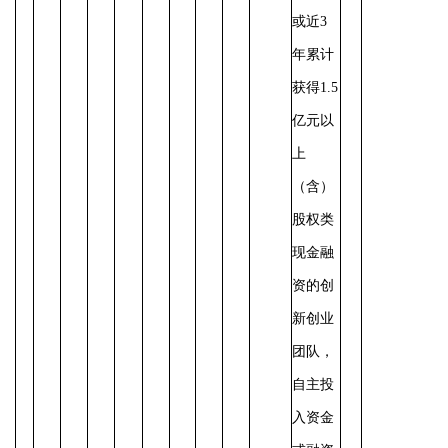
或近3
年累计
获得1.5
亿元以
上
（含）
股权类
现金融
资的创
新创业
团队，
自主投
入资金