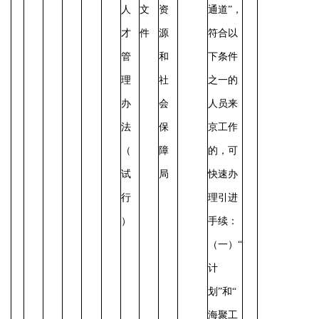
人
文
资
通道”，
才
件
源
符合以
管
和
下条件
理
社
之一的
办
会
人员来
法
保
京工作
（
障
的，可
试
局
快速办
行
理引进
）
手续：
（一）“
计
划”和“
海聚工