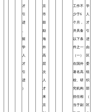
才
京
工作不
学
引
市
少于6
人
进
鼓
个月，
才
、
励
并具备
引
留
海
以下条
进
学
外
件之一:
由
人
高
（一）
区
才
层
在国外
委
引
次
著名高
组
进
人
校、研
织
）
才
究机构
部
来
担任相
（
京
当于副
区