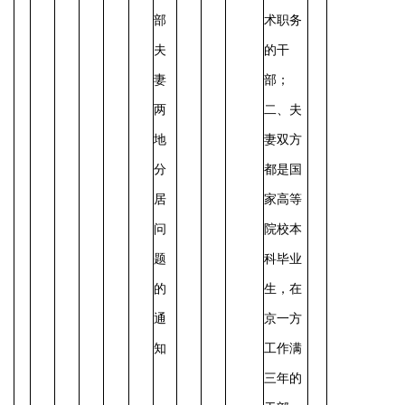
部
术职务
夫
的干
妻
部；
两
二、夫
地
妻双方
分
都是国
居
家高等
问
院校本
题
科毕业
的
生，在
通
京一方
知
工作满
三年的