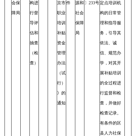
会保
构进
京市
件
源和
〕233号
定点培训机
障局
行督
职业
社会
构的日常管
导评
培训
保障
理和指导服
估和
补贴
局
务，引导其
抽查
资金
依法、诚
（检
管理
信、规范办
查）
办法
学，对其开
（试
展补贴培训
行）
的全过程进
》的
行监督和检
通知
查，并做好
检查记录。
有条件的区
县人力社保