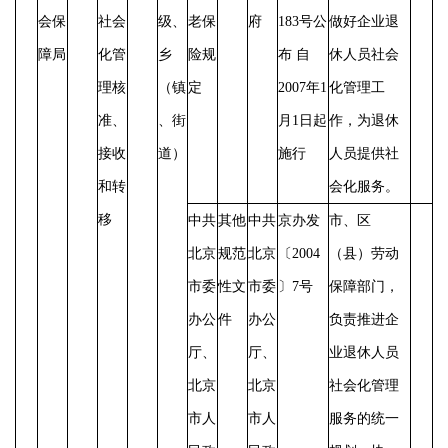
会保
社会
级、
老保
府
183号公
做好企业退
障局
化管
乡
险规
布 自
休人员社会
理核
（镇
定
2007年1
化管理工
准、
、街
月1日起
作，为退休
接收
道）
施行
人员提供社
和转
会化服务。
移
中共
其他
中共
京办发
市、区
北京
规范
北京
〔
2004
（县）劳动
市委
性文
市委
〕7号
保障部门，
办公
件
办公
负责推进企
厅、
厅、
业退休人员
北京
北京
社会化管理
市人
市人
服务的统一