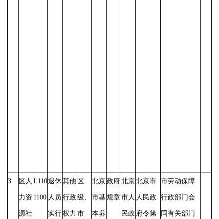
3
区人
L110
退休
其他
区
北京
政府
北京
北京市
市劳动保障
力资
1100
人员
行政
级、
市基
规章
市人
人民政
行政部门会
源社
实行
权力
市
本养
民政
府令第
同有关部门