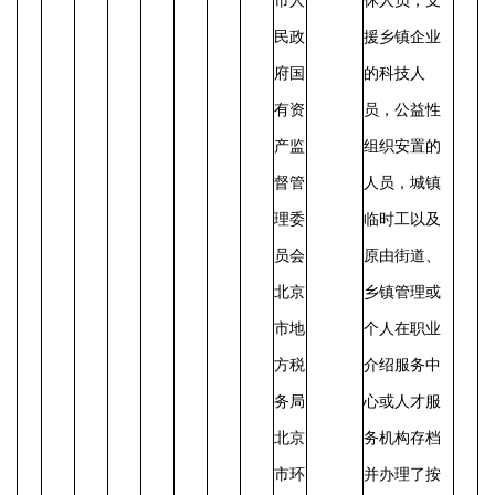
市人
休人员，支
民政
援乡镇企业
府国
的科技人
有资
员，公益性
产监
组织安置的
督管
人员，城镇
理委
临时工以及
员会
原由街道、
北京
乡镇管理或
市地
个人在职业
方税
介绍服务中
务局
心或人才服
北京
务机构存档
市环
并办理了按