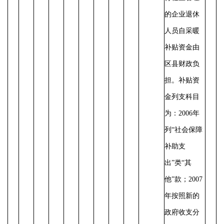
的企业退休
人员自采暖
补贴资金由
区县财政负
担。补贴资
金列支科目
为：
2006年
列“社会保障
补助支
出”类“其
他”款；2007
年按照新的
政府收支分