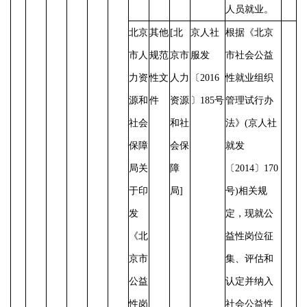
人员就业。
北京
其他
[北
京人社
根据《北京
市人
规范
京市
服发
市社会公益
力资
性文
人力
〔
2016
性就业组织
源和
件
资源
〕185号
管理试行办
社会
和社
法》
(京人社
保障
会保
就发
局关
障
〔2014〕170
于印
局]
号)相关规
发
定，现就公
《北
益性岗位征
京市
集、评估和
公益
认定并纳入
性岗
社会公益性