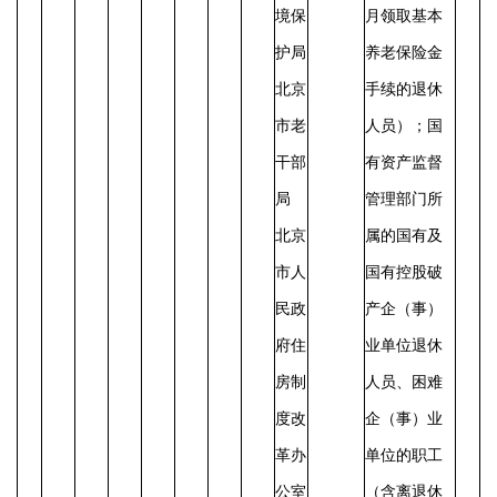
境保
月领取基本
护局
养老保险金
北京
手续的退休
市老
人员）；国
干部
有资产监督
局
管理部门所
北京
属的国有及
市人
国有控股破
民政
产企（事）
府住
业单位退休
房制
人员、困难
度改
企（事）业
革办
单位的职工
公室
（含离退休