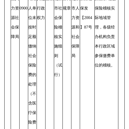
力资
0900
人单
行政
市社
规章
市人
保发
保险稽核实
源社
位未
权力
会保
力资
【
2004
际地域管
会保
按时
险稽
源和
】87号
理，各级经
障局
足额
核实
社会
办机构负责
缴纳
施细
保障
本行政区域
社会
则
局
参保缴费单
保险
（试
位的稽核。
费的
行）
处理
（不
含医
疗保
险费