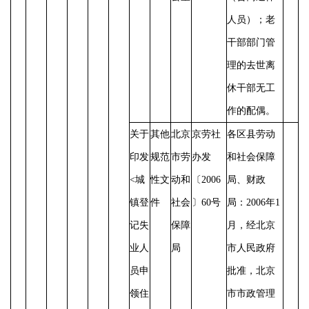
人员）；老
干部部门管
理的去世离
休干部无工
作的配偶。
关于
其他
北京
京劳社
各区县劳动
印发
规范
市劳
办发
和社会保障
<城
性文
动和
〔
2006
局、财政
镇登
件
社会
〕60号
局：
2006年1
记失
保障
月，经北京
业人
局
市人民政府
员申
批准，北京
领住
市市政管理