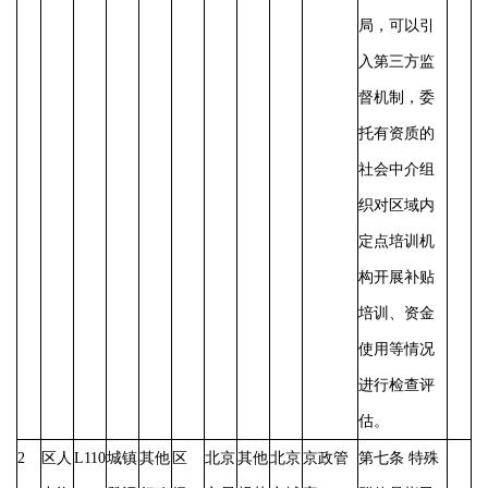
局，可以引
入第三方监
督机制，委
托有资质的
社会中介组
织对区域内
定点培训机
构开展补贴
培训、资金
使用等情况
进行检查评
估。
2
区人
L110
城镇
其他
区
北京
其他
北京
京政管
第七条
特殊