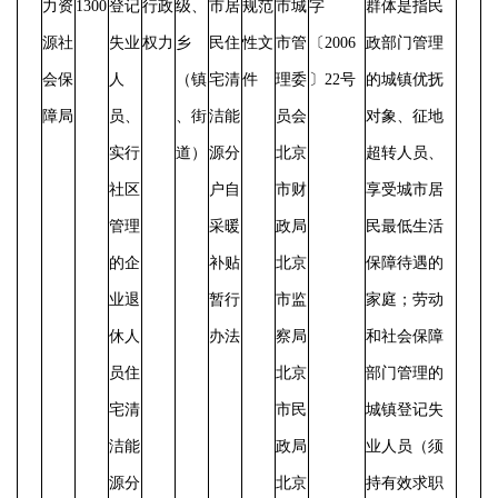
力资
1300
登记
行政
级、
市居
规范
市城
字
群体是指民
源社
失业
权力
乡
民住
性文
市管
〔
2006
政部门管理
会保
人
（镇
宅清
件
理委
〕22号
的城镇优抚
障局
员、
、街
洁能
员会
对象、征地
实行
道）
源分
北京
超转人员、
社区
户自
市财
享受城市居
管理
采暖
政局
民最低生活
的企
补贴
北京
保障待遇的
业退
暂行
市监
家庭；劳动
休人
办法
察局
和社会保障
员住
北京
部门管理的
宅清
市民
城镇登记失
洁能
政局
业人员（须
源分
北京
持有效求职