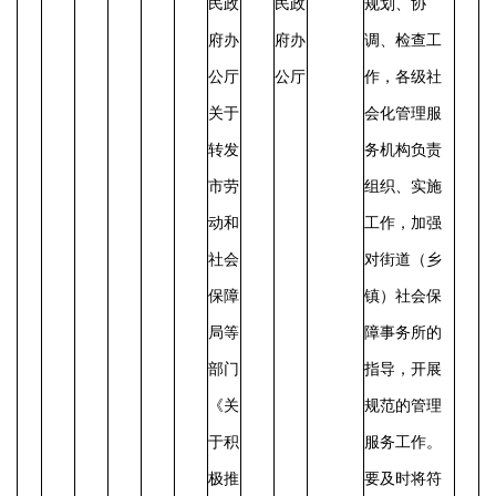
民政
民政
规划、协
府办
府办
调、检查工
公厅
公厅
作，各级社
关于
会化管理服
转发
务机构负责
市劳
组织、实施
动和
工作，加强
社会
对街道（乡
保障
镇）社会保
局等
障事务所的
部门
指导，开展
《关
规范的管理
于积
服务工作。
极推
要及时将符