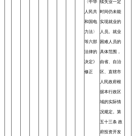
〈中华
续失业一定
人民共
时间仍未能
和国电
实现就业的
力法〉
人员。就业
等六部
困难人员的
法律的
具体范围，
决定》
由省、自治
修正
区、直辖市
人民政府根
据本行政区
域的实际情
况规定。
第
五十三条
政
府投资开发