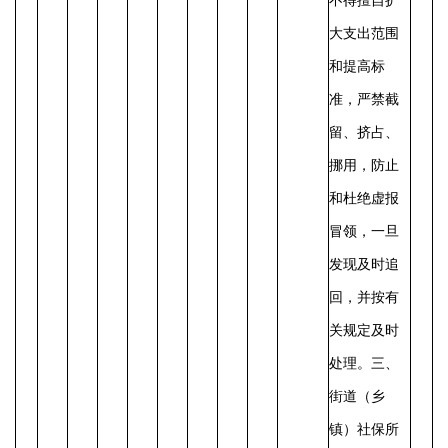
不得擅自扩
大支出范围
和提高标
准，严禁截
留、挤占、
挪用，防止
和杜绝虚报
冒领，一旦
发现及时追
回，并按有
关规定及时
处理。
三、
街道（乡
镇）社保所