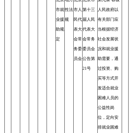
市就
性法
市人
第十三
人民政府以
业援
规
民代
届人民
有关部门应
助规
表大
代表大
当根据经济
定
会常
会常务
社会发展状
务委
委员会
况和就业援
员会
公告第
助需要，通
21号
过投资、购
买等方式开
发适合就业
困难人员的
公益性岗
位，定向安
排就业困难