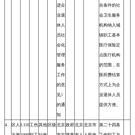
进企
合条件的社
业退
会卫生服务
休人
机构纳入城
员社
镇职工基本
会化
医疗保险定
管理
点医疗机构
服务
的范围，在
工作
医药费结算
的意
方式上为企
见》
业退休人员
的通
提供方便。
知
4
区人
L110
工伤
其他
区级
北京
政府
北京
北京市
第二十四条
力资
1000
职工
行政
市实
规章
市人
人民政
工伤职工与