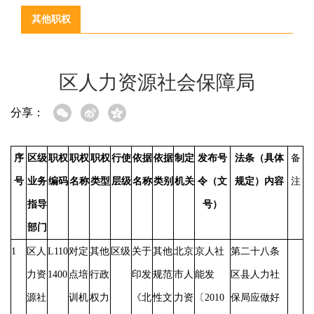
其他职权
区人力资源社会保障局
分享：
序
区级
职权
职权
职权
行使
依据
依据
制定
发布号
法条（具体
备
号
业务
编码
名称
类型
层级
名称
类别
机关
令（文
规定）内容
注
指导
号）
部门
1
区人
L110
对定
其他
区级
关于
其他
北京
京人社
第二十八条
力资
1400
点培
行政
印发
规范
市人
能发
区县人力社
源社
训机
权力
《北
性文
力资
〔
2010
保局应做好