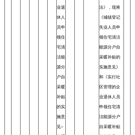
业退
法》，现将
休人
《城镇登记
员申
失业人员申
领住
领住宅清洁
宅清
能源分户自
洁能
采暖补贴的
源分
实施意见》
户自
和《实行社
采暖
区管理的企
补贴
业退休人员
的实
申领住宅清
施意
洁能源分户
见>
自采暖补贴