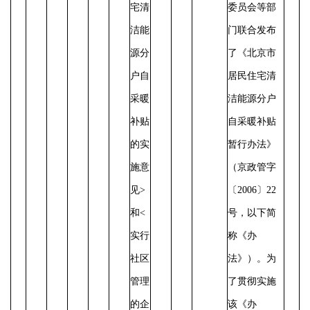
宅清
委员会等部
洁能
门联合发布
源分
了《北京市
户自
居民住宅清
采暖
洁能源分户
补贴
自采暖补贴
的实
暂行办法》
施意
（京政管字
见>
〔2006〕22
和<
号，以下简
实行
称《办
社区
法》）。为
管理
了贯彻实施
的企
该《办