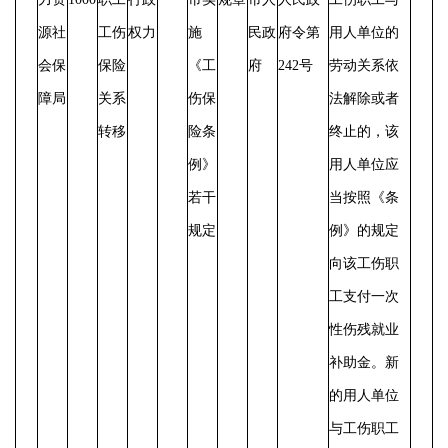
源社
工伤
权力
施
民政
府令第
用人单位的
会保
保险
《工
府
242号
劳动关系依
障局
关系
伤保
法解除或者
转移
险条
终止的，该
例》
用人单位应
若干
当按照《条
规定
例》的规定
向该工伤职
工支付一次
性伤残就业
补助金。新
的用人单位
与工伤职工