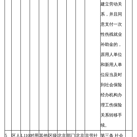
建立劳动关
系，并且同
意支付一次
性伤残就业
补助金的，
原用人单位
和新用人单
位应当及时
到社会保险
经办机构办
理工伤保险
关系转移手
续。
5
区人
L110
对用
其他
区级
北京
部门
北京
京劳社
第三条
社会