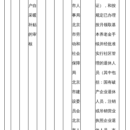
户自
市人
证），和按
采暖
事局
规定已办理
补贴
北京
按月领取基
的审
市劳
本养老金手
核
动和
续并经批准
社会
实行社区管
保障
理的退休人
局
员（其中包
北京
括：国有破
市建
产企业退休
设委
人员，注销
员会
或吊销营业
北京
执照企业退