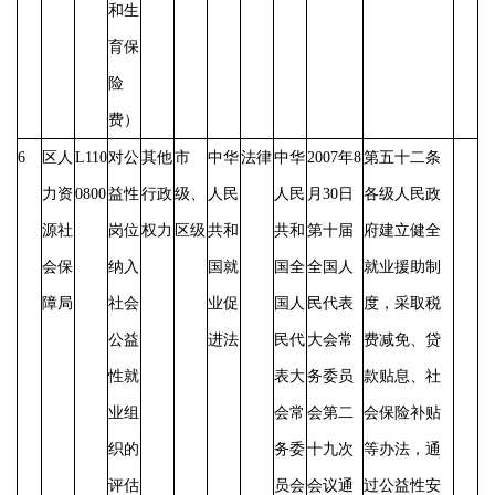
和生
育保
险
费）
6
区人
L110
对公
其他
市
中华
法律
中华
2007年8
第五十二条
力资
0800
益性
行政
级、
人民
人民
月30日
各级人民政
源社
岗位
权力
区级
共和
共和
第十届
府建立健全
会保
纳入
国就
国全
全国人
就业援助制
障局
社会
业促
国人
民代表
度，采取税
公益
进法
民代
大会常
费减免、贷
性就
表大
务委员
款贴息、社
业组
会常
会第二
会保险补贴
织的
务委
十九次
等办法，通
评估
员会
会议通
过公益性安