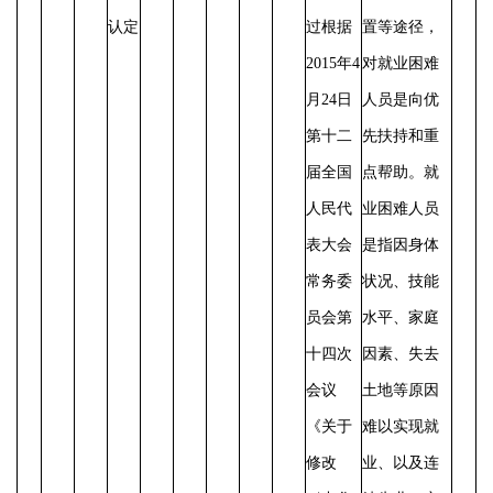
认定
过根据
置等途径，
2015年4
对就业困难
月24日
人员是向优
第十二
先扶持和重
届全国
点帮助。
就
人民代
业困难人员
表大会
是指因身体
常务委
状况、技能
员会第
水平、家庭
十四次
因素、失去
会议
土地等原因
《关于
难以实现就
修改
业、以及连