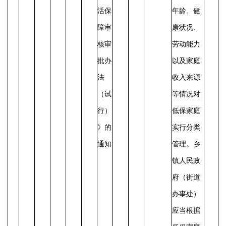
活保
年龄、健
障审
康状况、
核审
劳动能力
批办
以及家庭
法
收入来源
（试
等情况对
行）
低保家庭
》的
实行分类
通知
管理。乡
镇人民政
府（街道
办事处）
应当根据