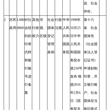
设、社会
评价。
2
区民
L080
对社
其他
市
社会
行政
中华
1998年
第十六
政局
0800
会组
行政
级、
团体
法规
人民
10月25
条 社会
织的
权力
区级
登记
共和
日中华
团体凭
印章
管理
国国
人民共
《社会团
式样
条例
务院
和国国
体法人登
和银
务院令
记证书》
行账
第250号
申请刻制
号进
发布 根
印章，开
行备
据2016
立银行账
案
年2月6
户。社会
日《国
团体应当
务院关
将印章式