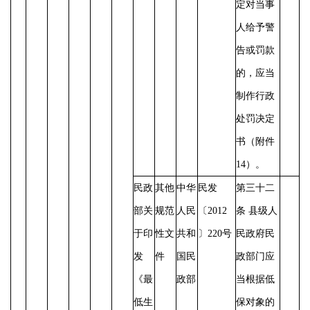
定对当事
人给予警
告或罚款
的，应当
制作行政
处罚决定
书（附件
14）。
民政
其他
中华
民发
第三十二
部关
规范
人民
〔
2012
条
县级人
于印
性文
共和
〕220号
民政府民
发
件
国民
政部门应
《最
政部
当根据低
低生
保对象的