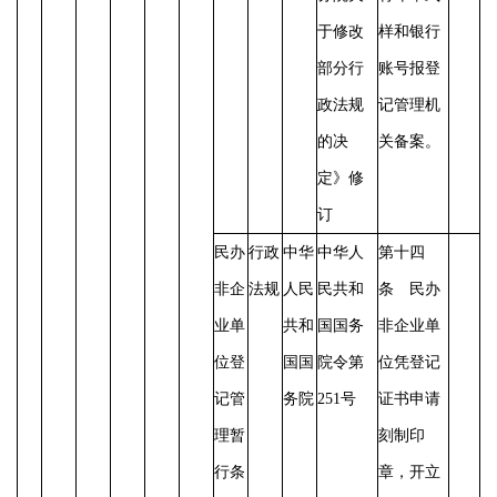
于修改
样和银行
部分行
账号报登
政法规
记管理机
的决
关备案。
定》修
订
民办
行政
中华
中华人
第十四
非企
法规
人民
民共和
条 民办
业单
共和
国国务
非企业单
位登
国国
院令第
位凭登记
记管
务院
251号
证书申请
理暂
刻制印
行条
章，开立