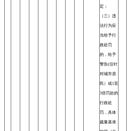
定；
（三）违
法行为应
当给予行
政处罚
的，给予
警告
(仅针
对城市居
民）或1至
3倍罚款的
行政处
罚，具体
裁量基准