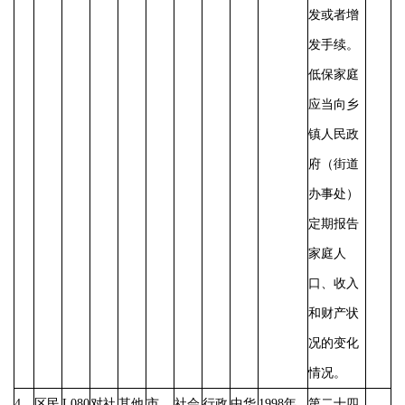
发或者增
发手续。
低保家庭
应当向乡
镇人民政
府（街道
办事处）
定期报告
家庭人
口、收入
和财产状
况的变化
情况。
4
区民
L080
对社
其他
市
社会
行政
中华
1998年
第二十四