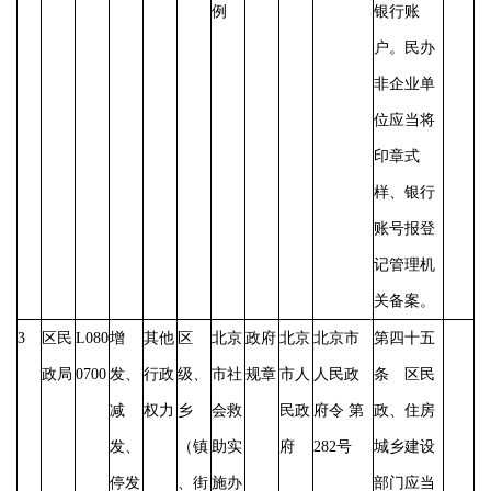
例
银行账
户。民办
非企业单
位应当将
印章式
样、银行
账号报登
记管理机
关备案。
3
区民
L080
增
其他
区
北京
政府
北京
北京市
第四十五
政局
0700
发、
行政
级、
市社
规章
市人
人民政
条 区民
减
权力
乡
会救
民政
府令
第
政、住房
发、
（镇
助实
府
282号
城乡建设
停发
、街
施办
部门应当