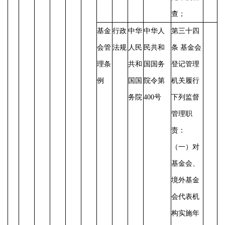
查；
基金
行政
中华
中华人
第三十四
会管
法规
人民
民共和
条
基金会
理条
共和
国国务
登记管理
例
国国
院令第
机关履行
务院
400号
下列监督
管理职
责：
（一）对
基金会、
境外基金
会代表机
构实施年