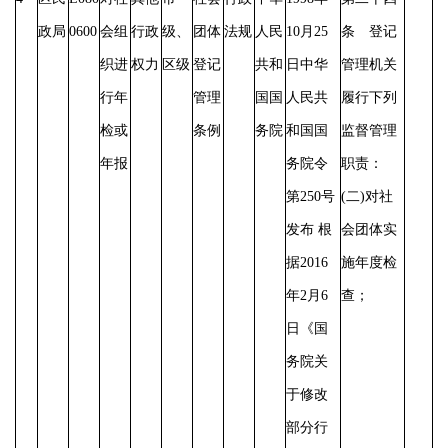
政局
0600
会组
行政
级、
团体
法规
人民
10月25
条 登记
织进
权力
区级
登记
共和
日中华
管理机关
行年
管理
国国
人民共
履行下列
检或
条例
务院
和国国
监督管理
年报
务院令
职责：
第250号
(二)对社
发布 根
会团体实
据2016
施年度检
年2月6
查；
日《国
务院关
于修改
部分行