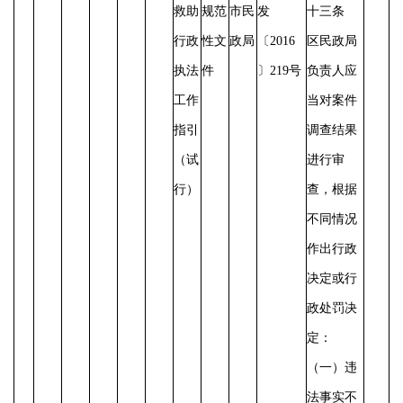
救助
规范
市民
发
十三条
行政
性文
政局
〔
2016
区民政局
执法
件
〕219号
负责人应
工作
当对案件
指引
调查结果
（试
进行审
行）
查，根据
不同情况
作出行政
决定或行
政处罚决
定：
（一）违
法事实不