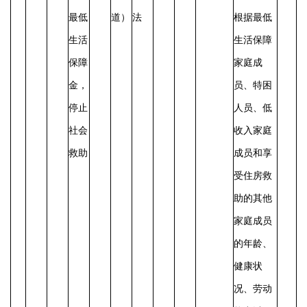
最低
道）
法
根据最低
生活
生活保障
保障
家庭成
金，
员、特困
停止
人员、低
社会
收入家庭
救助
成员和享
受住房救
助的其他
家庭成员
的年龄、
健康状
况、劳动