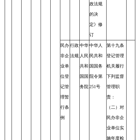
政法规
的决
定》修
订
民办
行政
中华
中华人
第十九条
非企
法规
人民
民共和
登记管理
业单
共和
国国务
机关履行
位登
国国
院令第
下列监督
记管
务院
251号
管理职
理暂
责：
行条
（二）对
例
民办非企
业单位实
施年度检