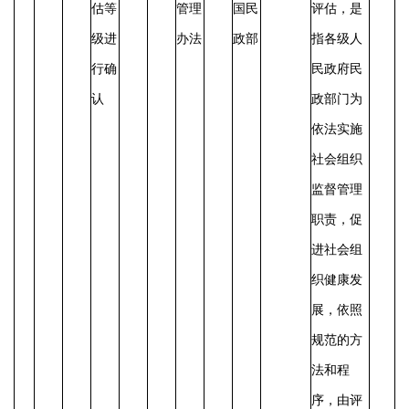
估等
管理
国民
评估，是
级进
办法
政部
指各级人
行确
民政府民
认
政部门为
依法实施
社会组织
监督管理
职责，促
进社会组
织健康发
展，依照
规范的方
法和程
序，由评