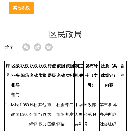
其他职权
区民政局
分享：
序
区级
职权
职权
职权
行使
依据
依据
制定
发布号
法条（具
备
号
业务
编码
名称
类型
层级
名称
类别
机关
令（文
体规定）
注
指导
号）
内容
部门
1
区民
L080
对社
其他
市
社会
部门
中华
民政部
第三条
本
政局
0900
会组
行政
级、
组织
规章
人民
令第
39
办法所称
织评
权力
区级
评估
共和
号
社会组织