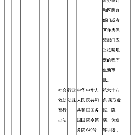
道办事处
和区民政
部门或者
区住房保
障部门应
当按照规
定的程序
重新审
批。
社会
行政
中华
中华人
第六十八
救助
法规
人民
民共和
条
采取虚
暂行
共和
国国务
报、隐
办法
国国
院令第
瞒、伪造
务院
649号
等手段，