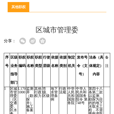
其他职权
区城市管理委
分享：
序
区级
职权
职权
职权
行使
依据
依据
制定
发布号
法条（具
备
号
业务
编码
名称
类型
层级
名称
类别
机关
令（文
体规定）
注
指导
号）
内容
部门
1
区城
L170
监测
其他
市
地下
行政
中华
中华人
第四十八
市管
1000
井
行政
级、
水管
法规
人民
民共和
条第二款
理委
（勘
权力
区级
理条
共和
国国务
以监测、
（区
探
例
国国
院令 第
勘探为目
交通
井）
务院
748号
的的地下
委、
施工
水取水工
区水
备案
程，不需
务
要申请取