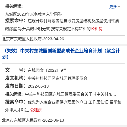
相关解读：
更多
东城区2023年义务教育入学问答
搜索命中：
违规开墙打洞或者擅自改变房屋结构及房屋使用性质
一图读懂:2023年东城区义务教育阶段入学政策发布
的房屋 等开具的证明无效 按有关规定不得转租的
公租房
北京市东城区人民政府-2023-04-26
（失效）中关村东城园创新型高成长企业培育计划（紫金计
划）
文 号：
东城园文〔2022〕9号
发文机构：
中关村科技园区东城园管理委员会
发布日期：
2022-06-13
相关解读：
中关村科技园区东城园管理委员会关于《中关村东城园创新型高成长企业培育计划》（“紫金计划”）的政策解读
搜索命中：
优先为入库企业提供办理集体户口 工作居住证 留学和
外埠人才引进
公租房
北京市东城区人民政府-2022-06-13