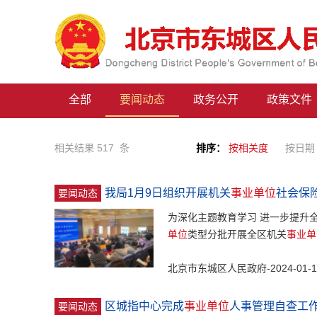
全部
要闻动态
政务公开
政策文件
相关结果 517 条
排序：
按相关度
按日期
我局1月9日组织开展机关
事业单位
社会保
要闻动态
为深化主题教育学习 进一步提升
单位
类型分批开展全区机关
事业单
北京市东城区人民政府-2024-01-1
区城指中心完成
事业单位
人事管理自查工
要闻动态