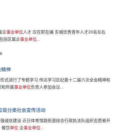
属企
事业单位
人才 应在职在编 东城优秀青年人才20名左右
既包括区属企
事业单位
...
6
会精神
种形式进行了专题学习 传达学习区纪委十二届六次全会精神和
室和所属
事业单位
负责人参加会议...
活垃圾分类社会宣传活动
加强诚信建设 近日体育馆路街道综合行政执法队组织志愿者开
 餐饮
单位
企
事业单位
...