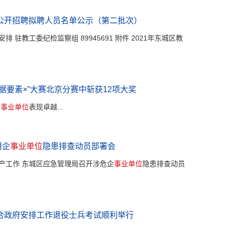
公开招聘拟聘人员名单公示（第二批次）
排 驻教工委纪检监察组 89945691 附件 2021年东城区教
数据要素×”大赛北京分赛中斩获12项大奖
企
事业单位
表现卓越...
用企
事业单位
隐患排查动员部署会
产工作 东城区应急管理局召开涉危企
事业单位
隐患排查动员
合政府安排工作退役士兵考试顺利举行