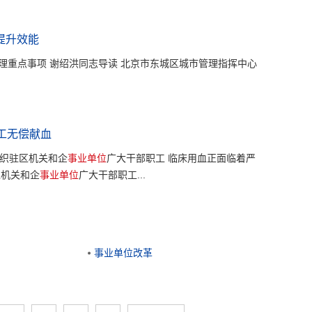
提升效能
理重点事项 谢绍洪同志导读 北京市东城区城市管理指挥中心
工无偿献血
组织驻区机关和企
事业单位
广大干部职工 临床用血正面临着严
区机关和企
事业单位
广大干部职工...
事业单位改革