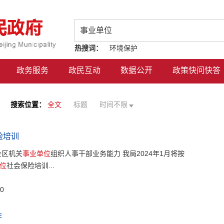
热搜词：
环境保护
政务服务
政民互动
数据公开
政策快问快答
搜索位置：
全文
标题
时间不限
险培训
全区机关
事业单位
组织人事干部业务能力 我局2024年1月将按
位
社会保险培训...
0
作