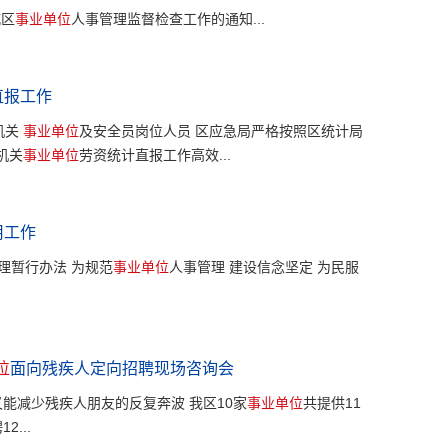
城区
事业单位
人事管理监督检查工作的通知...
直报工作
机关
事业单位
及安全员岗位人员 区应急局严格按照区统计局
机关
事业单位
劳资统计直报工作高效...
用工作
理暂行办法 为规范
事业单位
人事管理 建设信念坚定 为民服
位
面向残疾人定向招聘现场咨询会
又能减少残疾人朋友的反复奔波 我区10家
事业单位
共提供11
...