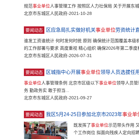
规范
事业单位
人事管理工作 按照区人力社保局 关于开展东
北京市东城区人民政府-2021-10-28
区应急局扎实做好机关
事业单位
劳资统计
要闻动态
谁发工资谁统计 何时发何时统 原则 确保统计范围覆盖本级
的工作部署与要求 高度重视 精心组织 确保2026年第二季度
北京市东城区人民政府-2026-07-31
区城指中心开展
事业单位
领导人员选拔任
要闻动态
事业单位
人事管理条例 北京市区级以下
事业单位
领导人员管
务 勤政务实 敢于担当...
北京市东城区人民政府-2021-09-27
我区5月24-25日参加北京市2023年
事业单
要闻动态
既发挥了
事业单位
示范带头作用 
个工作岗位 拟面向残疾人定向招聘12